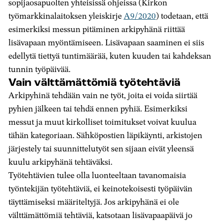
sopijaosapuolten yhteisissä ohjeissa (Kirkon
työmarkkinalaitoksen yleiskirje
A9/2020
) todetaan, että
esimerkiksi messun pitäminen arkipyhänä riittää
lisävapaan myöntämiseen. Lisävapaan saaminen ei siis
edellytä tiettyä tuntimäärää, kuten kuuden tai kahdeksan
tunnin työpäivää.
Vain välttämättömiä työtehtäviä
Arkipyhinä tehdään vain ne työt, joita ei voida siirtää
pyhien jälkeen tai tehdä ennen pyhiä. Esimerkiksi
messut ja muut kirkolliset toimitukset voivat kuulua
tähän kategoriaan. Sähköpostien läpikäynti, arkistojen
järjestely tai suunnittelutyöt sen sijaan eivät yleensä
kuulu arkipyhänä tehtäväksi.
Työtehtävien tulee olla luonteeltaan tavanomaisia
työntekijän työtehtäviä, ei keinotekoisesti työpäivän
täyttämiseksi määriteltyjä. Jos arkipyhänä ei ole
välttämättömiä tehtäviä, katsotaan lisävapaapäivä jo