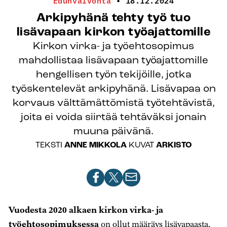
Edunvalvonta
•
18.12.2024
Arkipyhänä tehty työ tuo
lisävapaan kirkon työajattomille
Kirkon virka- ja työehtosopimus
mahdollistaa lisävapaan työajattomille
hengellisen työn tekijöille, jotka
työskentelevät arkipyhänä. Lisävapaa on
korvaus välttämättömistä työtehtävistä,
joita ei voida siirtää tehtäväksi jonain
muuna päivänä.
TEKSTI
ANNE MIKKOLA
KUVAT
ARKISTO
Jaa
Jaa
Jaa
artikkeli
artikkeli
artikkeli
Facebookissa
X-
sähköpostilla
Vuodesta 2020 alkaen kirkon virka- ja
palvelussa
työehtosopimuksessa
on ollut määräys lisävapaasta,