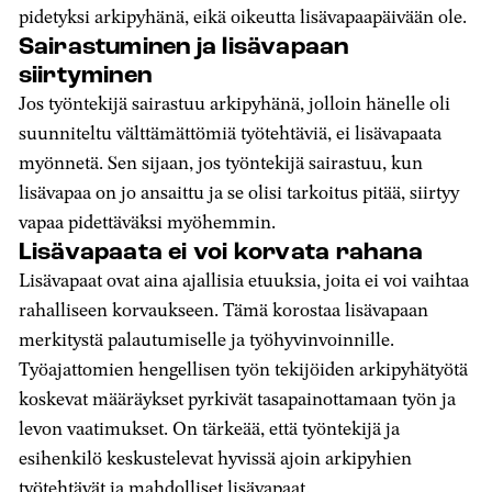
pidetyksi arkipyhänä, eikä oikeutta lisävapaapäivään ole.
Sairastuminen ja lisävapaan
siirtyminen
Jos työntekijä sairastuu arkipyhänä, jolloin hänelle oli
suunniteltu välttämättömiä työtehtäviä, ei lisävapaata
myönnetä. Sen sijaan, jos työntekijä sairastuu, kun
lisävapaa on jo ansaittu ja se olisi tarkoitus pitää, siirtyy
vapaa pidettäväksi myöhemmin.
Lisävapaata ei voi korvata rahana
Lisävapaat ovat aina ajallisia etuuksia, joita ei voi vaihtaa
rahalliseen korvaukseen. Tämä korostaa lisävapaan
merkitystä palautumiselle ja työhyvinvoinnille.
Työajattomien hengellisen työn tekijöiden arkipyhätyötä
koskevat määräykset pyrkivät tasapainottamaan työn ja
levon vaatimukset. On tärkeää, että työntekijä ja
esihenkilö keskustelevat hyvissä ajoin arkipyhien
työtehtävät ja mahdolliset lisävapaat.