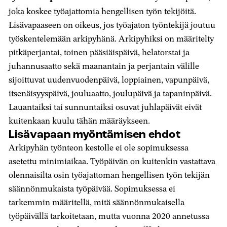
joka koskee työajattomia hengellisen työn tekijöitä.
Lisävapaaseen on oikeus, jos työajaton työntekijä joutuu
työskentelemään arkipyhänä. Arkipyhiksi on määritelty
pitkäperjantai, toinen pääsiäispäivä, helatorstai ja
juhannusaatto sekä maanantain ja perjantain välille
sijoittuvat uudenvuodenpäivä, loppiainen, vapunpäivä,
itsenäisyyspäivä, jouluaatto, joulupäivä ja tapaninpäivä.
Lauantaiksi tai sunnuntaiksi osuvat juhlapäivät eivät
kuitenkaan kuulu tähän määräykseen.
Lisävapaan myöntämisen ehdot
Arkipyhän työnteon kestolle ei ole sopimuksessa
asetettu minimiaikaa. Työpäivän on kuitenkin vastattava
olennaisilta osin työajattoman hengellisen työn tekijän
säännönmukaista työpäivää. Sopimuksessa ei
tarkemmin määritellä, mitä säännönmukaisella
työpäivällä tarkoitetaan, mutta vuonna 2020 annetussa