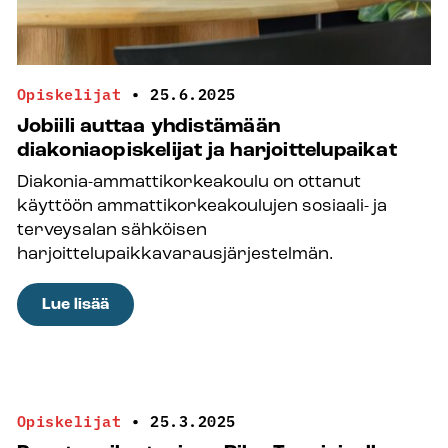
Opiskelijat
•
25.6.2025
Jobiili auttaa yhdistämään
diakoniaopiskelijat ja harjoittelupaikat
Diakonia-ammattikorkeakoulu on ottanut
käyttöön ammattikorkeakoulujen sosiaali- ja
terveysalan sähköisen
harjoittelupaikkavarausjärjestelmän.
:
Lue lisää
Jobiili
auttaa
yhdistämään
diakoniaopiskelijat
Opiskelijat
•
25.3.2025
ja