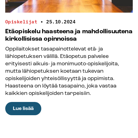
Opiskelijat
•
25.10.2024
Etäopiskelu haasteena ja mahdollisuutena
kirkollisissa opinnoissa
Oppilaitokset tasapainottelevat etä- ja
lähiopetuksen välillä. Etäopetus palvelee
erityisesti aikuis- ja monimuoto-opiskelijoita,
mutta lähiopetuksen koetaan tukevan
opiskelijoiden yhteisöllisyyttä ja oppimista.
Haasteena on löytää tasapaino, joka vastaa
kaikkien opiskelijoiden tarpeisiin.
:
Lue lisää
Etäopiskelu
haasteena
ja