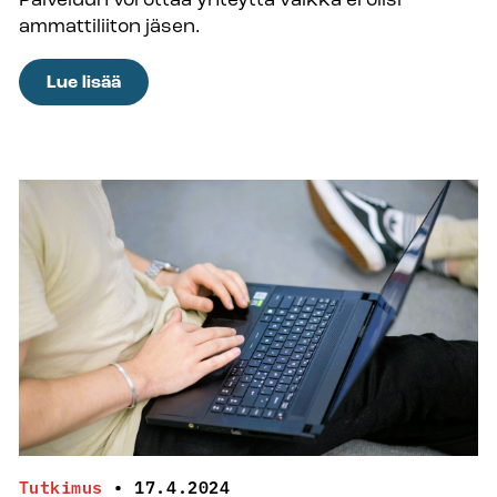
ammattiliiton jäsen.
:
Lue lisää
Maksuton
Kesäduunari-
info
auttaa
kesätyöntekijöitä
Tutkimus
•
17.4.2024