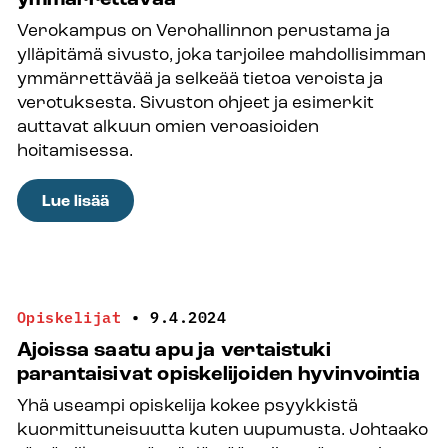
kehittävät
Verokampus on Verohallinnon perustama ja
työelämää
ylläpitämä sivusto, joka tarjoilee mahdollisimman
ymmärrettävää ja selkeää tietoa veroista ja
verotuksesta. Sivuston ohjeet ja esimerkit
auttavat alkuun omien veroasioiden
hoitamisessa.
:
Lue lisää
Verokampus
tekee
verotuksesta
ymmärrettävää
Opiskelijat
•
9.4.2024
Ajoissa saatu apu ja vertaistuki
parantaisivat opiskelijoiden hyvinvointia
Yhä useampi opiskelija kokee psyykkistä
kuormittuneisuutta kuten uupumusta. Johtaako