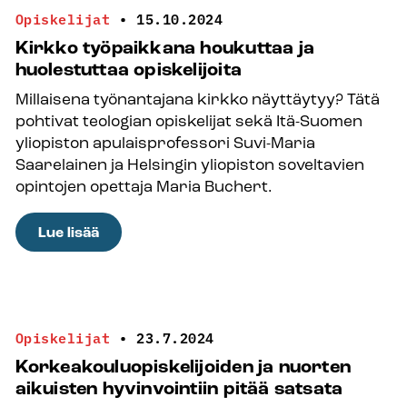
mahdollisuutena
Opiskelijat
•
15.10.2024
kirkollisissa
Kirkko työpaikkana houkuttaa ja
opinnoissa
huolestuttaa opiskelijoita
Millaisena työnantajana kirkko näyttäytyy? Tätä
pohtivat teologian opiskelijat sekä Itä-Suomen
yliopiston apulaisprofessori Suvi-Maria
Saarelainen ja Helsingin yliopiston soveltavien
opintojen opettaja Maria Buchert.
:
Lue lisää
Kirkko
työpaikkana
houkuttaa
ja
Opiskelijat
•
23.7.2024
huolestuttaa
Korkeakouluopiskelijoiden ja nuorten
opiskelijoita
aikuisten hyvinvointiin pitää satsata