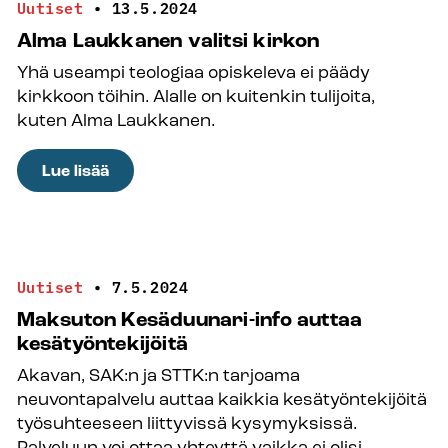
Uutiset
•
13.5.2024
Alma Laukkanen valitsi kirkon
Yhä useampi teologiaa opiskeleva ei päädy
kirkkoon töihin. Alalle on kuitenkin tulijoita,
kuten Alma Laukkanen.
:
Lue lisää
Alma
Laukkanen
valitsi
kirkon
Uutiset
•
7.5.2024
Maksuton Kesäduunari-info auttaa
kesätyöntekijöitä
Akavan, SAK:n ja STTK:n tarjoama
neuvontapalvelu auttaa kaikkia kesätyöntekijöitä
työsuhteeseen liittyvissä kysymyksissä.
Palveluun voi ottaa yhteyttä vaikka ei olisi