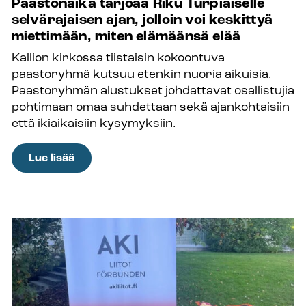
Paastonaika tarjoaa Riku Turpiaiselle
harjoittelupaikat
selvärajaisen ajan, jolloin voi keskittyä
miettimään, miten elämäänsä elää
Kallion kirkossa tiistaisin kokoontuva
paastoryhmä kutsuu etenkin nuoria aikuisia.
Paastoryhmän alustukset johdattavat osallistujia
pohtimaan omaa suhdettaan sekä ajankohtaisiin
että ikiaikaisiin kysymyksiin.
:
Lue lisää
Paastonaika
tarjoaa
Riku
Turpiaiselle
selvärajaisen
ajan,
jolloin
voi