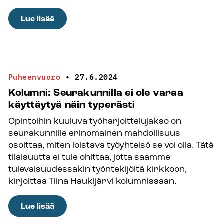
:
Lue lisää
Nuorten
ääni
kuuluviin
Puheenvuoro
•
27.6.2024
Kolumni: Seurakunnilla ei ole varaa
käyttäytyä näin typerästi
Opintoihin kuuluva työharjoittelujakso on
seurakunnille erinomainen mahdollisuus
osoittaa, miten loistava työyhteisö se voi olla. Tätä
tilaisuutta ei tule ohittaa, jotta saamme
tulevaisuudessakin työntekijöitä kirkkoon,
kirjoittaa Tiina Haukijärvi kolumnissaan.
:
Lue lisää
Kolumni: