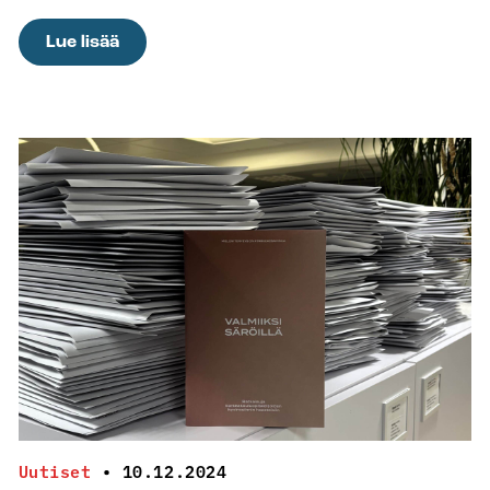
:
Lue lisää
Aika
hukassa
kyllä
Uutiset
•
10.12.2024