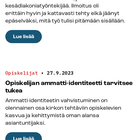
kesädiakoniatyöntekijää. Ilmoitus oli
erittäin hyvin ja kattavasti tehty eikä jäänyt
epäselväksi, mitä työ tulisi pitämään sisällään.
:
Lue lisää
Kesädiakonina
Järvenpäässä
Opiskelijat
•
27.9.2023
Opiskelijan ammatti-identiteetti tarvitsee
tukea
Ammatti-identiteetin vahvistuminen on
olennainen osa kirkon tehtäviin opiskelevien
kasvua ja kehittymistä oman alansa
asiantuntijaksi.
:
Lue lisää