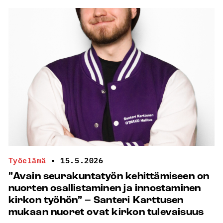
voi
olla
ratkaiseva
väkivallan
katkaisija
–
jos
uskaltaa
kysyä
Työelämä
•
15.5.2026
”Avain seurakuntatyön kehittämiseen on
nuorten osallistaminen ja innostaminen
kirkon työhön” – Santeri Karttusen
mukaan nuoret ovat kirkon tulevaisuus