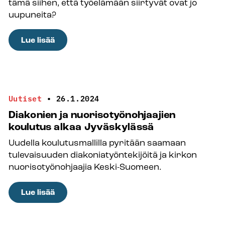
tämä siihen, että työelämään siirtyvät ovat jo
uupuneita?
:
Lue lisää
Ajoissa
saatu
apu
ja
Uutiset
•
26.1.2024
vertaistuki
Diakonien ja nuorisotyönohjaajien
parantaisivat
koulutus alkaa Jyväskylässä
opiskelijoiden
Uudella koulutusmallilla pyritään saamaan
hyvinvointia
tulevaisuuden diakoniatyöntekijöitä ja kirkon
nuorisotyönohjaajia Keski-Suomeen.
:
Lue lisää
Diakonien
ja