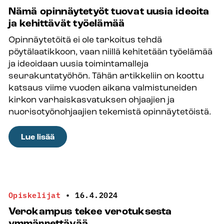
Nämä opinnäytetyöt tuovat uusia ideoita
ja kehittävät työelämää
Opinnäytetöitä ei ole tarkoitus tehdä
pöytälaatikkoon, vaan niillä kehitetään työelämää
ja ideoidaan uusia toimintamalleja
seurakuntatyöhön. Tähän artikkeliin on koottu
katsaus viime vuoden aikana valmistuneiden
kirkon varhaiskasvatuksen ohjaajien ja
nuorisotyönohjaajien tekemistä opinnäytetöistä.
:
Lue lisää
Nämä
opinnäytetyöt
tuovat
uusia
Opiskelijat
•
16.4.2024
ideoita
Verokampus tekee verotuksesta
ja
ymmärrettävää