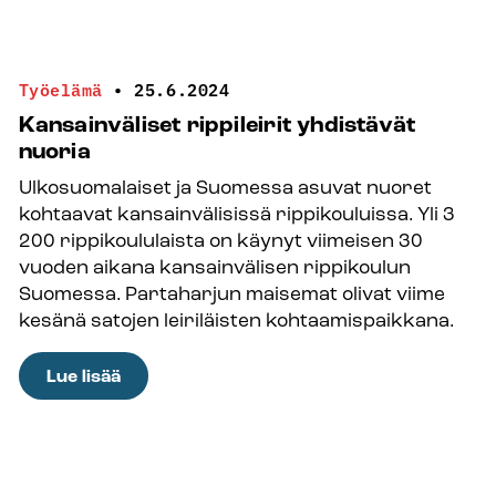
Seurakunnilla
ei
ole
Työelämä
•
25.6.2024
varaa
Kansainväliset rippileirit yhdistävät
käyttäytyä
nuoria
näin
Ulkosuomalaiset ja Suomessa asuvat nuoret
typerästi
kohtaavat kansainvälisissä rippikouluissa. Yli 3
200 rippikoululaista on käynyt viimeisen 30
vuoden aikana kansainvälisen rippikoulun
Suomessa. Partaharjun maisemat olivat viime
kesänä satojen leiriläisten kohtaamispaikkana.
:
Lue lisää
Kansainväliset
rippileirit
yhdistävät
nuoria