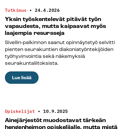
5.5.
Tutkimus
•
24.4.2026
–
Yksin työskentelevät pitävät työn
maksutonta
vapaudesta, mutta kaipaavat myös
neuvontaa
laajempia resursseja
kesätyöntekijöille
Sivellin-palkinnon saanut opinnäytetyö selvitti
koko
pienten seurakuntien diakoniatyöntekijöiden
kesän
työhyvinvointia sekä näkemyksiä
ajan
seurakuntaliitoksista.
:
Lue lisää
Yksin
työskentelevät
pitävät
työn
Opiskelijat
•
10.9.2025
vapaudesta,
Ainejärjestöt muodostavat tärkeän
mutta
hengenheimon opiskelijalle, mutta mistä