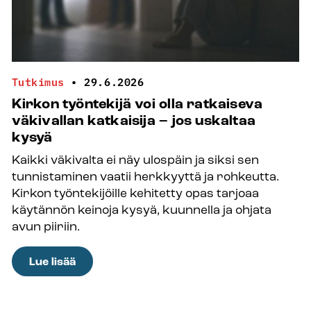
Tutkimus
•
29.6.2026
Kirkon työntekijä voi olla ratkaiseva
väkivallan katkaisija – jos uskaltaa
kysyä
Kaikki väkivalta ei näy ulospäin ja siksi sen
tunnistaminen vaatii herkkyyttä ja rohkeutta.
Kirkon työntekijöille kehitetty opas tarjoaa
käytännön keinoja kysyä, kuunnella ja ohjata
avun piiriin.
:
Lue lisää
Kirkon
työntekijä