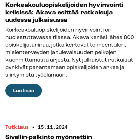
Korkeakouluopiskelijoiden hyvinvointi
kriisissä: Akava esittää ratkaisuja
uudessa julkaisussa
Korkeakouluopiskelijoiden hyvinvointi on
huolestuttavassa tilassa. Akava keräsi lähes 800
opiskelijatarinaa, jotka kertovat toimeentulon,
mielenterveyden ja tulevaisuuden pelkojen
kuormittamasta arjesta. Nyt julkaistut ratkaisut
pyrkivät parantamaan opiskelijoiden arkea ja
siirtymistä työelämään.
:
Lue lisää
Korkeakouluopiskelijoiden
hyvinvointi
kriisissä:
Akava
Tutkimus
•
15.11.2024
esittää
Sivellin-palkinto myönnettiin
ratkaisuja