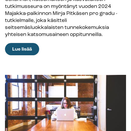
ahdingossa
tutkimusseura on myöntänyt vuoden 2024
oleville
Majakka-palkinnon Mirja Pitkäsen pro gradu -
tutkielmalle, joka käsitteli
seitsemäsluokkalaisten tunnekokemuksia
yhteisen katsomusaineen oppitunneilla.
:
Lue lisää
Majakka-
palkinto
Mirja
Pitkäsen
pro
gradu
-
tutkielmalle