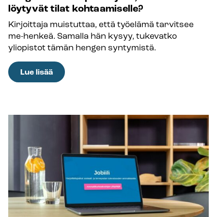
kaipaavat
löytyvät tilat kohtaamiselle?
myös
Kirjoittaja muistuttaa, että työelämä tarvitsee
laajempia
me-henkeä. Samalla hän kysyy, tukevatko
resursseja
yliopistot tämän hengen syntymistä.
:
Lue lisää
Ainejärjestöt
muodostavat
tärkeän
hengenheimon
opiskelijalle,
mutta
mistä
löytyvät
tilat
kohtaamiselle?