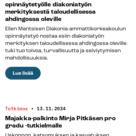
opinnäytetyölle diakoniatyön
uudessa
merkityksestä taloudellisessa
julkaisussa
ahdingossa oleville
Ellen Mantsisen Diakonia-ammattikorkeakoulun
opinnäytetyö nostaa esiin diakoniatyön
merkityksen taloudellisessa ahdingossa oleville:
tuki tuo toivoa, turvallisuutta ja selviytymisen
mahdollisuuksia.
:
Lue lisää
Sivellin-
palkinto
myönnettiin
opinnäytetyölle
Tutkimus
•
13.11.2024
diakoniatyön
Majakka-palkinto Mirja Pitkäsen pro
merkityksestä
gradu -tutkielmalle
taloudellisessa
Uskonnon, katsomuksen ja kasvatuksen