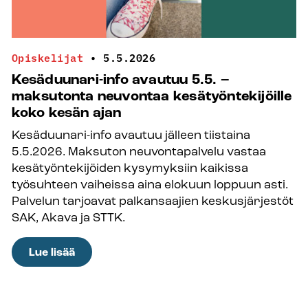
Karttusen
mukaan
nuoret
Opiskelijat
•
5.5.2026
ovat
Kesäduunari-info avautuu 5.5. –
kirkon
maksutonta neuvontaa kesätyöntekijöille
tulevaisuus
koko kesän ajan
Kesäduunari-info avautuu jälleen tiistaina
5.5.2026. Maksuton neuvontapalvelu vastaa
kesätyöntekijöiden kysymyksiin kaikissa
työsuhteen vaiheissa aina elokuun loppuun asti.
Palvelun tarjoavat palkansaajien keskusjärjestöt
SAK, Akava ja STTK.
:
Lue lisää
Kesäduunari-
info
avautuu