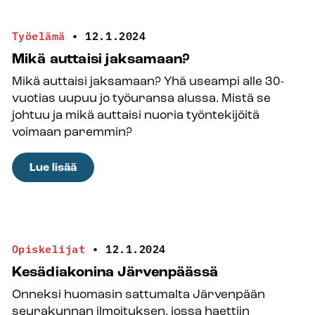
nuorisotyönohjaajien
koulutus
Työelämä
•
12.1.2024
alkaa
Mikä auttaisi jaksamaan?
Jyväskylässä
Mikä auttaisi jaksamaan? Yhä useampi alle 30-
vuotias uupuu jo työuransa alussa. Mistä se
johtuu ja mikä auttaisi nuoria työntekijöitä
voimaan paremmin?
:
Lue lisää
Mikä
auttaisi
jaksamaan?
Opiskelijat
•
12.1.2024
Kesädiakonina Järvenpäässä
Onneksi huomasin sattumalta Järvenpään
seurakunnan ilmoituksen, jossa haettiin