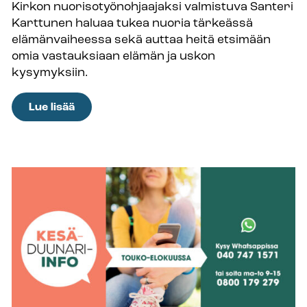
Kirkon nuorisotyönohjaajaksi valmistuva Santeri
Karttunen haluaa tukea nuoria tärkeässä
elämänvaiheessa sekä auttaa heitä etsimään
omia vastauksiaan elämän ja uskon
kysymyksiin.
:
Lue lisää
”Avain
seurakuntatyön
kehittämiseen
on
nuorten
osallistaminen
ja
innostaminen
kirkon
työhön” –
Santeri