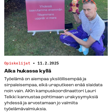
keskittyä
miettimään,
miten
elämäänsä
elää
Opiskelijat
•
11.2.2025
Aika hukassa kyllä
Työelämä on aiempaa yksilöllisempää ja
sirpaleisempaa, eikä uraputkeen enää slaidata
noin vain. AKIn kampuskoordinaattori Lauri
Telkki kannustaa pohtimaan urakysymyksiä
yhdessä ja arvostamaan jo valmiita
työelämävalmiuksia.