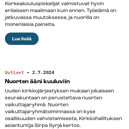
Korkeakouluopiskelijat valmistuvat hyvin
erilaiseen maailmaan kuin ennen. Työelämä on
jatkuvassa muutoksessa, ja nuorilla on
monenlaisia paineita.
:
Lue lisää
Korkeakouluopiskelijoiden
ja
nuorten
aikuisten
Uutiset
•
2.7.2024
hyvinvointiin
Nuorten ääni kuuluviin
pitää
Uuden kirkkojärjestyksen mukaan jokaiseen
satsata
seurakuntaan on perustettava nuorten
vaikuttajaryhmä. Nuorten
vaikuttajaryhmätoiminnassa on kyse
osallisuuden vahvistamisesta, Kirkkohallituksen
asiantuntija Sirpa Syrjä kertoo.