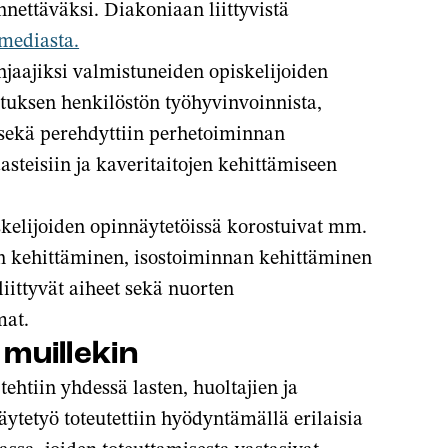
nettäväksi. Diakoniaan liittyvistä
mediasta.
aajiksi valmistuneiden opiskelijoiden
atuksen henkilöstön työhyvinvoinnista,
ä sekä perehdyttiin perhetoiminnan
aasteisiin ja kaveritaitojen kehittämiseen
kelijoiden opinnäytetöissä korostuivat mm.
n kehittäminen, isostoiminnan kehittäminen
liittyvät aiheet sekä nuorten
mat.
 muillekin
tehtiin yhdessä lasten, huoltajien ja
ytetyö toteutettiin hyödyntämällä erilaisia