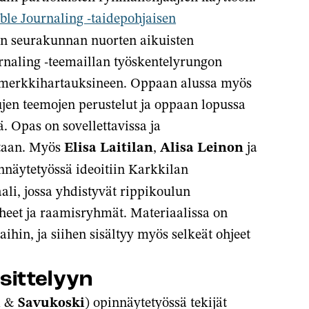
ble Journaling -taidepohjaisen
n seurakunnan nuorten aikuisten
rnaling -teemaillan työskentelyrungon
imerkkihartauksineen. Oppaan alussa myös
tujen teemojen perustelut ja oppaan lopussa
ä. Opas on sovellettavissa ja
taan. Myös
Elisa Laitilan
,
Alisa Leinon
ja
nnäytetyössä ideoitiin Karkkilan
li, jossa yhdistyvät rippikoulun
heet ja raamisryhmät. Materiaalissa on
aihin, ja siihen sisältyy myös selkeät ohjeet
ittelyyn
i
&
Savukoski
) opinnäytetyössä tekijät