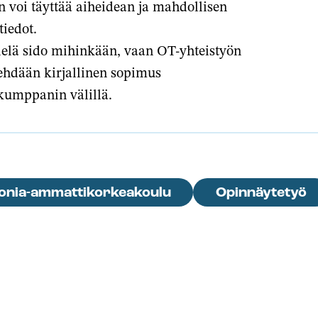
on voi täyttää aiheidean ja mahdollisen
tiedot.
ielä sido mihinkään, vaan OT-yhteistyön
tehdään kirjallinen sopimus
ökumppanin välillä.
onia-ammattikorkeakoulu
Opinnäytetyö