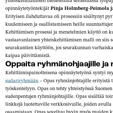
yhteiskehittämisen menetelmiä seitsemässä työpaja
opinnäytetyöntekijät
Pinja Holmberg-Peimola j
Erityisen ilahduttavaa oli prosessiin sisältynyt py
kuulemiseen ja osallistamiseen heille suunnattuje
Kehittämisen prosessi ja menetelmien käyttö on ku
vastaavanlainen yhteiskehittämisen malli on siis 
seurakuntien käyttöön, jos seurakunnan varhaiska
kaipaa päivittämistä.
Oppaita ryhmänohjaajille ja 
Kehittämispainotteisena opinnäytetyönä syntyi m
sudariryhmään
– Opas ryhmänjohtajille erityistä t
työskentelyyn. Opas on tehty yhteistyössä Suomen 
sudenpentujen ryhmänjohtajille. Opas sisältää toi
linkkejä luotettaville verkkosivuille, joiden avul
osaamistaan. Opas soveltuu hyvin myös muiden ku