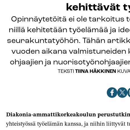
kehittävät 
Opinnäytetöitä ei ole tarkoitus
niillä kehitetään työelämää ja id
seurakuntatyöhön. Tähän artikke
vuoden aikana valmistuneiden
ohjaajien ja nuorisotyönohjaajie
TIINA HÄKKINEN
TEKSTI
KUV
Jaa
Jaa
J
artikkeli
artik
a
Facebook
X-
s
Diakonia-ammattikorkeakoulun perustutkin
palve
yhteistyössä työelämän kanssa, ja niihin liittyvät t