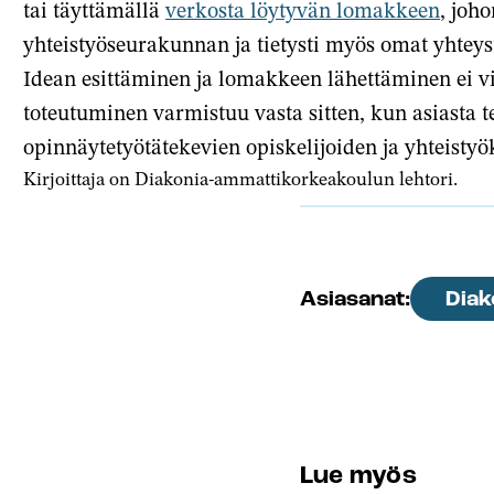
tai täyttämällä
verkosta löytyvän lomakkeen
, joh
yhteistyöseurakunnan ja tietysti myös omat yhteys
Idean esittäminen ja lomakkeen lähettäminen ei v
toteutuminen varmistuu vasta sitten, kun asiasta 
opinnäytetyötätekevien opiskelijoiden ja yhteisty
Kirjoittaja on Diakonia-ammattikorkeakoulun lehtori.
Diak
Asiasanat:
Lue myös