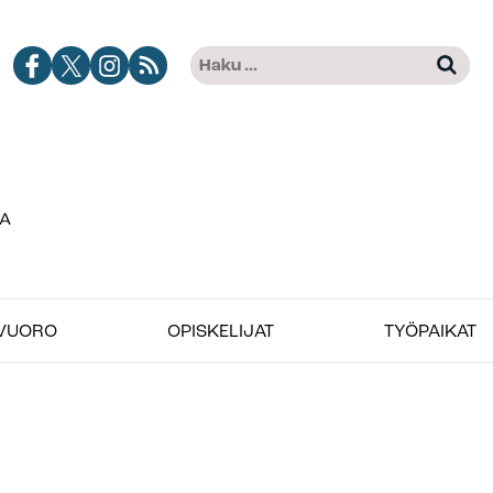
Jobimedian
Jobimedia
Jobimedia
Tilaa
Haku:
Kun tuloksia tulee, voit selat
Facebook-
X-
Instagramissa
Jobimedian
kanava
palvelussa
artikkelit
RSS-
syötteenä
VUORO
OPISKELIJAT
TYÖPAIKAT