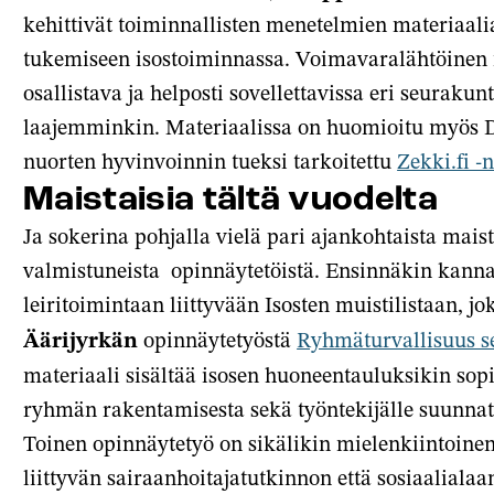
kehittivät toiminnallisten menetelmien materiaal
tukemiseen isostoiminnassa. Voimavaralähtöinen 
osallistava ja helposti sovellettavissa eri seuraku
laajemminkin. Materiaalissa on huomioitu myös
nuorten hyvinvoinnin tueksi tarkoitettu
Zekki.fi -n
Maistaisia tältä vuodelta
Ja sokerina pohjalla vielä pari ajankohtaista mai
valmistuneista opinnäytetöistä. Ensinnäkin kanna
leiritoimintaan liittyvään Isosten muistilistaan, j
Äärijyrkän
opinnäytetyöstä
Ryhmäturvallisuus s
materiaali sisältää isosen huoneentauluksikin so
ryhmän rakentamisesta sekä työntekijälle suunna
Toinen opinnäytetyö on sikälikin mielenkiintoinen,
liittyvän sairaanhoitajatutkinnon että sosiaalialaa