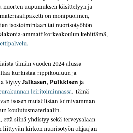
ia nuorten uupumuksen käsittelyyn ja
materiaalipaketti on monipuolinen,
ntien isostoimintaan tai nuorisotyöhön
 Diakonia-ammattikorkeakoulun kehittämä,
ettipalvelu.
stiaista tämän vuoden 2024 alussa
ttaa kurkistaa rippikouluun ja
oka löytyy
Jalkasen
,
Pulkkisen
ja
eurakunnan leiritoiminnassa
. Tämä
pivan isosen muistilistan toimivamman
tun koulutusmateriaalin.
 että siinä yhdistyy sekä terveysalaan
n liittyvän kirkon nuorisotyön ohjaajan