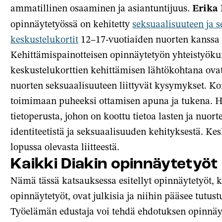
ammatillinen osaaminen ja asiantuntijuus.
Erika
opinnäytetyössä on kehitetty
seksuaalisuuteen ja se
keskustelukortit
12–17-vuotiaiden nuorten kanssa t
Kehittämispainotteisen opinnäytetyön yhteistyöku
keskustelukorttien kehittämisen lähtökohtana ovat o
nuorten seksuaalisuuteen liittyvät kysymykset. Kor
toimimaan puheeksi ottamisen apuna ja tukena. 
tietoperusta, johon on koottu tietoa lasten ja nuor
identiteetistä ja seksuaalisuuden kehityksestä. Ke
lopussa olevasta liitteestä.
Kaikki Diakin opinnäytetyöt 
Nämä tässä katsauksessa esitellyt opinnäytetyöt,
opinnäytetyöt, ovat julkisia ja niihin pääsee tutu
Työelämän edustaja voi tehdä ehdotuksen opinnäyt