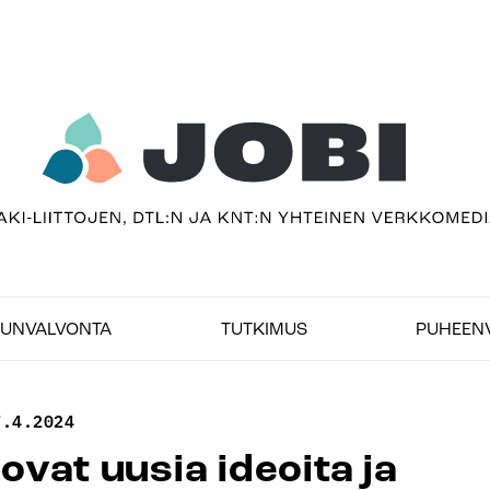
sivu
imedia
UNVALVONTA
TUTKIMUS
PUHEEN
7.4.2024
vat uusia ideoita ja