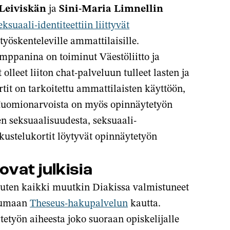
 Leiviskän
ja
Sini-Maria Limnellin
ksuaali-identiteettiin liittyvät
yöskenteleville ammattilaisille.
mppanina on toiminut Väestöliitto ja
lleet liiton chat-palveluun tulleet lasten ja
tit on tarkoitettu ammattilaisten käyttöön,
Huomionarvoista on myös opinnäytetyön
ten seksuaalisuudesta, seksuaali-
skustelukortit löytyvät opinnäytetyön
ovat julkisia
 kuten kaikki muutkin Diakissa valmistuneet
stumaan
Theseus-hakupalvelun
kautta.
etyön aiheesta joko suoraan opiskelijalle