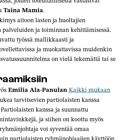
ssa, joiden toteuttamisesta vastasivat
a
Taina Mamia
.
rkimys aitoon lasten ja huoltajien
n palveluiden ja toiminnan kehittämisessä.
vattu työssä mallikkaasti ja
sovellettavissa ja muokattavissa muidenkin
svatussuunnitelma on vielä tekemättä tai se
raamiksiin
yös
Emilia Ala-Panulan
Kaikki mukaan
ukea tarvitsevien partiolaisten kanssa
Partiolaisten kanssa ja suunnattu
mintavinkkejä, ja siihen on koottu myös
la ryhmänjohtaja voi syventää omaa
in partiolaisten ryhmänohjaajien käyttöön.