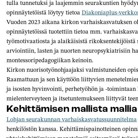
tulla tunnetuksi ja laajemmin seurakuntien hyödyn
opinnäytetöistä löytyy tietoa
Diakoniaplus-verkko
Vuoden 2023 aikana kirkon varhaiskasvatuksen ohj
opinnäytetöissä tuotettiin tietoa mm. varhaiskasv
työmotivaatiosta ja alaikäisistä rikoksentekijöist
arviointiin, lasten ja nuorten neuropsykiatrisiin h
montessoripedagogiikan keinoin.
Kirkon nuorisotyönohjaajaksi valmistuneiden opis
Raamattuun ja sen käyttöön liittyvien menetelmie
ja isosten hyvinvointi, perhetyöhön ja -toimintaan 
mielenterveyteen ja itsetuntemukseen liittyvät tee
Kehittämisen mallista mallia
Lohjan seurakunnan varhaiskasvatussuunnitelma
henkilöstön kanssa. Kehittämispainotteinen opinnä