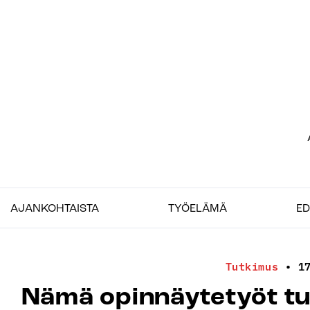
Siirry
sisältöön
Etu
–
Job
AJANKOHTAISTA
TYÖELÄMÄ
ED
Tutkimus
•
1
Nämä opinnäytetyöt tuo