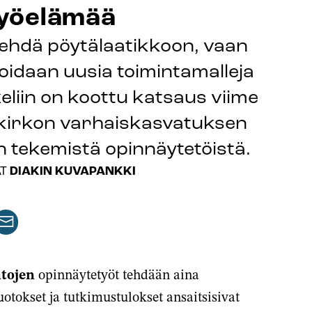
työelämää
 tehdä pöytälaatikkoon, vaan
eoidaan uusia toimintamalleja
liin on koottu katsaus viime
 kirkon varhaiskasvatuksen
n tekemistä opinnäytetöistä.
DIAKIN KUVAPANKKI
AT
aa
keli
rtikkeli
issa
ähköpostilla
tojen
opinnäytetyöt tehdään aina
lussa
uotokset ja tutkimustulokset ansaitsisivat