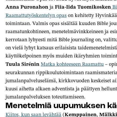
Anna Puronahon
ja
Fiia-Iida Tuomikosken
Bi
Raamattutyöskentelyn opas
on kehitetty Hyvinkää
toimintaan. Valmis opas sisältää kuuden Bible jou
raamatunkohtineen, menetelmävinkkeineen ja es
kerrotaan lyhyesti mitä Bible journaling on, valit
on vielä lyhyt katsaus erilaisista taidemenetelmist
käyttökelpoinen myös muiden ikäryhmien toimin
Tuula Sirénin
Matka kohteeseen Raamattu
– opi
seurakunnan rippikoulutoimintaan raamismateriaa
jumalanpalveluselämä, kirkkovuoden keskeiset ai
kuusi aihetta alkaen adventista ja päättyen hellunt
jumalanpalveluksen toteuttamiseen.
Menetelmiä uupumuksen käs
Kiitos, kun saan levähtää
(
Kemppainen
,
Mälkk