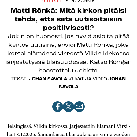
Uutiset
•
5.2.2025
Matti Rönkä: Mitä kirkon pitäisi
tehdä, että siitä uutisoitaisiin
positiivisesti?
Jokin on huonosti, jos hyviä asioita pitää
kertoa uutisina, arvioi Matti Rönkä, joka
kertoi elämänsä virrestä Viikin kirkossa
järjestetyssä tilaisuudessa. Katso Röngän
haastattelu Jobista!
TEKSTI
JOHAN SAVOLA
KUVAT JA VIDEO
JOHAN
SAVOLA
Jaa
Jaa
Jaa
artikkeli
artikkeli
artikkeli
Facebookissa
X-
sähköpostilla
Helsingissä, Viikin kirkossa, järjestettiin Elämäni Virsi -
palvelussa
ilta 18.1.2025. Samanlaisia tilaisuuksia on viime vuoden