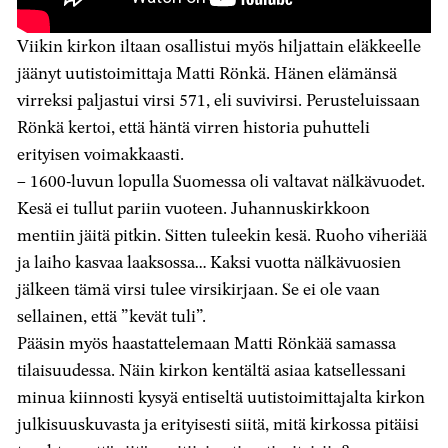
Viikin kirkon iltaan osallistui myös hiljattain eläkkeelle
jäänyt uutistoimittaja Matti Rönkä. Hänen elämänsä
virreksi paljastui virsi 571, eli suvivirsi. Perusteluissaan
Rönkä kertoi, että häntä virren historia puhutteli
erityisen voimakkaasti.
– 1600-luvun lopulla Suomessa oli valtavat nälkävuodet.
Kesä ei tullut pariin vuoteen. Juhannuskirkkoon
mentiin jäitä pitkin. Sitten tuleekin kesä. Ruoho viheriää
ja laiho kasvaa laaksossa… Kaksi vuotta nälkävuosien
jälkeen tämä virsi tulee virsikirjaan. Se ei ole vaan
sellainen, että ”kevät tuli”.
Pääsin myös haastattelemaan Matti Rönkää samassa
tilaisuudessa. Näin kirkon kentältä asiaa katsellessani
minua kiinnosti kysyä entiseltä uutistoimittajalta kirkon
julkisuuskuvasta ja erityisesti siitä, mitä kirkossa pitäisi