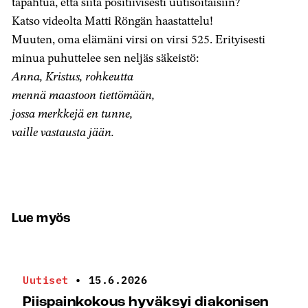
tapahtua, että siitä positiivisesti uutisoitaisiin?
Katso videolta Matti Röngän haastattelu!
Muuten, oma elämäni virsi on virsi 525. Erityisesti
minua puhuttelee sen neljäs säkeistö:
Anna, Kristus, rohkeutta
mennä maastoon tiettömään,
jossa merkkejä en tunne,
vaille vastausta jään.
Lue myös
Uutiset
•
15.6.2026
Piispainkokous hyväksyi diakonisen