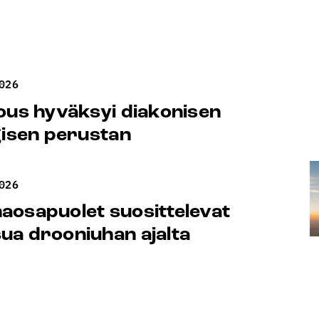
026
ous hyväksyi diakonisen
gisen perustan
026
osapuolet suosittelevat
a drooniuhan ajalta