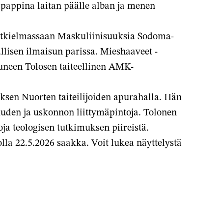
ä pappina laitan päälle alban ja menen
-tutkielmassaan Maskuliinisuuksia Sodoma-
lisen ilmaisun parissa. Mieshaaveet -
tuneen Tolosen taiteellinen AMK-
ksen Nuorten taiteilijoiden apurahalla. Hän
uuden ja uskonnon liittymäpintoja. Tolonen
oja teologisen tutkimuksen piireistä.
la 22.5.2026 saakka. Voit lukea näyttelystä