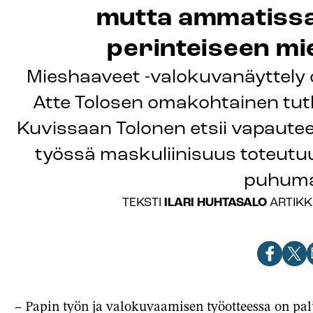
mutta ammatissaa
perinteiseen mi
Mieshaaveet -valokuvanäyttely on
Atte Tolosen omakohtainen tut
Kuvissaan Tolonen etsii vapaute
työssä maskuliinisuus toteut
puhuma
ILARI HUHTASALO
TEKSTI
ARTIKK
Jaa
Jaa
J
artikkeli
artik
a
Facebook
X-
s
– Papin työn ja valokuvaamisen työotteessa on pal