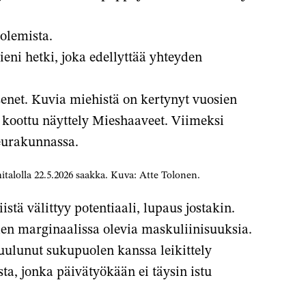
lussa
olemista.
eni hetki, joka edellyttää yhteyden
senet. Kuvia miehistä on kertynyt vuosien
le koottu näyttely Mieshaaveet. Viimeksi
eurakunnassa.
talolla 22.5.2026 saakka. Kuva: Atte Tolonen.
stä välittyy potentiaali, lupaus jostakin.
en marginaalissa olevia maskuliinisuuksia.
uulunut sukupuolen kanssa leikittely
sta, jonka päivätyökään ei täysin istu