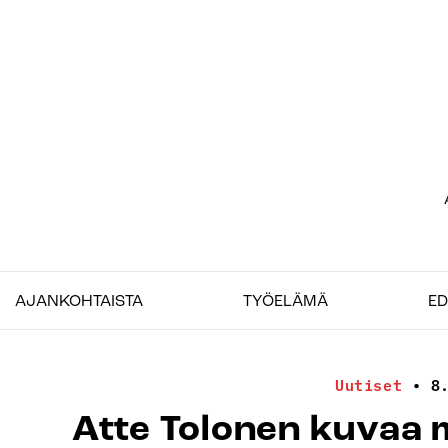
Siirry
sisältöön
Etu
–
Job
AJANKOHTAISTA
TYÖELÄMÄ
ED
Uutiset
•
8
Atte Tolonen kuvaa 