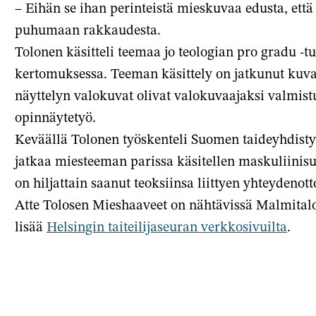
– Eihän se ihan perinteistä mieskuvaa edusta, ett
puhumaan rakkaudesta.
Tolonen käsitteli teemaa jo teologian pro gradu 
kertomuksessa. Teeman käsittely on jatkunut kuval
näyttelyn valokuvat olivat valokuvaajaksi valmis
opinnäytetyö.
Keväällä Tolonen työskenteli Suomen taideyhdisty
jatkaa miesteeman parissa käsitellen maskuliinis
on hiljattain saanut teoksiinsa liittyen yhteydenott
Atte Tolosen Mieshaaveet on nähtävissä Malmitalol
lisää
Helsingin taiteilijaseuran verkkosivuilta
.