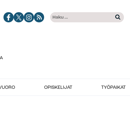
Jobimedian
Jobimedia
Jobimedia
Tilaa
Haku:
Kun tuloksia tulee, voit selat
Facebook-
X-
Instagramissa
Jobimedian
kanava
palvelussa
artikkelit
RSS-
syötteenä
VUORO
OPISKELIJAT
TYÖPAIKAT