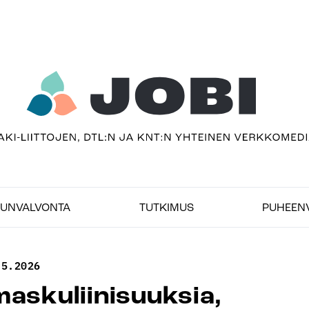
sivu
imedia
UNVALVONTA
TUTKIMUS
PUHEEN
.5.2026
maskuliinisuuksia,