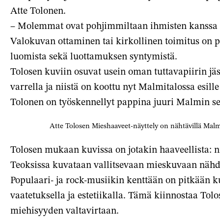
palve
Atte Tolonen.
– Molemmat ovat pohjimmiltaan ihmisten kanssa 
Valokuvan ottaminen tai kirkollinen toimitus on pi
luomista sekä luottamuksen syntymistä.
Tolosen kuviin osuvat usein oman tuttavapiirin jä
varrella ja niistä on koottu nyt Malmitalossa esil
Tolonen on työskennellyt pappina juuri Malmin s
Atte Tolosen Mieshaaveet-näyttely on nähtävillä Malmi
Tolosen mukaan kuvissa on jotakin haaveellista: nii
Teoksissa kuvataan vallitsevaan mieskuvaan nähd
Populaari- ja rock-musiikin kenttään on pitkään k
vaatetuksella ja estetiikalla. Tämä kiinnostaa Tolo
miehisyyden valtavirtaan.