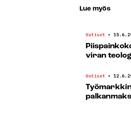
Lue myös
Uutiset
•
15.6.2
Piispainkok
viran teolo
Uutiset
•
12.6.2
Työmarkkina
palkanmaksu