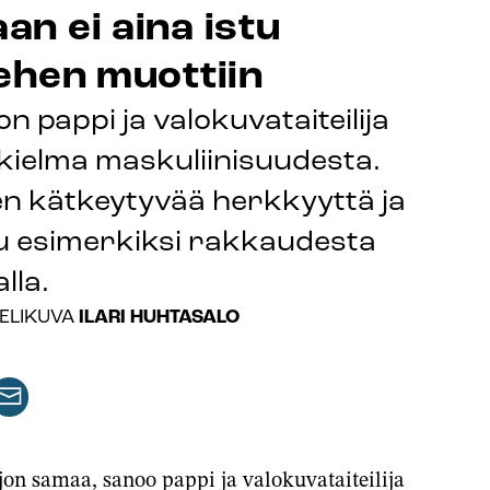
n ei aina istu
ehen muottiin
 pappi ja valokuvataiteilija
kielma maskuliinisuudesta.
en kätkeytyvää herkkyyttä ja
uu esimerkiksi rakkaudesta
lla.
ILARI HUHTASALO
ELIKUVA
aa
keli
rtikkeli
issa
ähköpostilla
jon samaa, sanoo pappi ja valokuvataiteilija