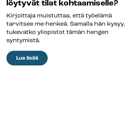
löytyvät tilat kohtaamiselle?
Kirjoittaja muistuttaa, että työelämä
tarvitsee me-henkeä. Samalla hän kysyy,
tukevatko yliopistot tämän hengen
syntymistä.
:
Lue lisää
Ainejärjestöt
muodostavat
tärkeän
hengenheimon
opiskelijalle,
mutta
mistä
löytyvät
tilat