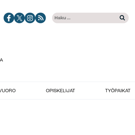
Haku:
Jobimedian
Jobimedia
Jobimedia
Tilaa
Kun tuloksia tulee, voit selat
Facebook-
X-
Instagramissa
Jobimedian
kanava
palvelussa
artikkelit
RSS-
syötteenä
VUORO
OPISKELIJAT
TYÖPAIKAT