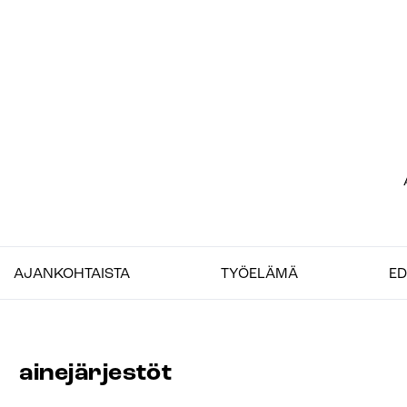
Siirry
sisältöön
Et
–
AJANKOHTAISTA
TYÖELÄMÄ
ED
Jo
ainejärjestöt