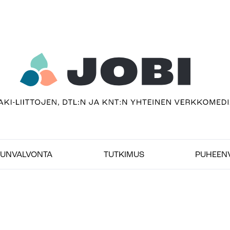
usivu
UNVALVONTA
TUTKIMUS
PUHEEN
bimedia