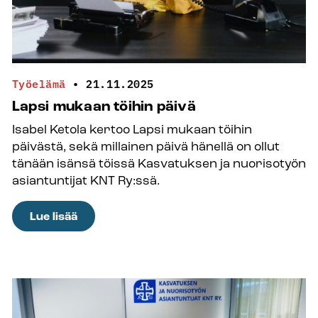
Työelämä
•
21.11.2025
Lapsi mukaan töihin päivä
Isabel Ketola kertoo Lapsi mukaan töihin
päivästä, sekä millainen päivä hänellä on ollut
tänään isänsä töissä Kasvatuksen ja nuorisotyön
asiantuntijat KNT Ry:ssä.
:
Lue lisää
Lapsi
mukaan
töihin
päivä