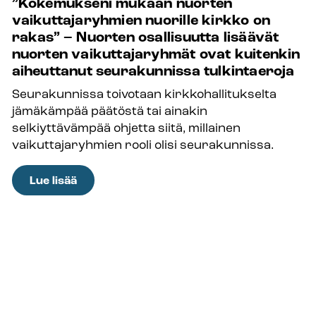
”Kokemukseni mukaan nuorten
–
vaikuttajaryhmien nuorille kirkko on
”Elämä
rakas” – Nuorten osallisuutta lisäävät
on
nuorten vaikuttajaryhmät ovat kuitenkin
hieno
aiheuttanut seurakunnissa tulkintaeroja
laji!”
Seurakunnissa toivotaan kirkkohallitukselta
jämäkämpää päätöstä tai ainakin
selkiyttävämpää ohjetta siitä, millainen
vaikuttajaryhmien rooli olisi seurakunnissa.
:
Lue lisää
”Kokemukseni
mukaan
nuorten
vaikuttajaryhmien
nuorille
kirkko
on