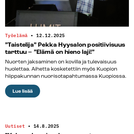
Työelämä
•
12.12.2025
”Taistelija” Pekka Hyysalon positiivisuus
tarttuu – ”Elämä on hieno laji!”
Nuorten jaksaminen on kovilla ja tulevaisuus
huolettaa. Aihetta kosketettiin myös Kuopion
hiippakunnan nuorisotapahtumassa Kuopiossa.
:
Lue lisää
”Taistelija”
Pekka
Hyysalon
positiivisuus
Uutiset
•
14.8.2025
tarttuu