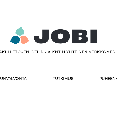
usivu
UNVALVONTA
TUTKIMUS
PUHEEN
bimedia