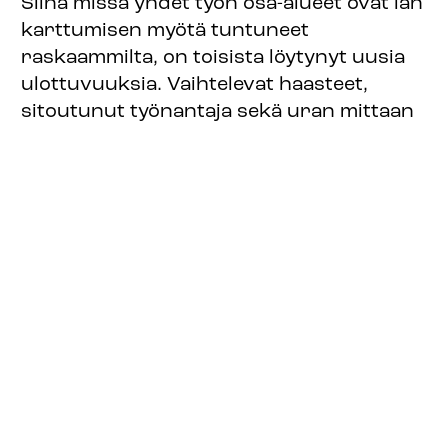
Siinä missä yhdet työn osa-alueet ovat iän
karttumisen myötä tuntuneet
raskaammilta, on toisista löytynyt uusia
ulottuvuuksia. Vaihtelevat haasteet,
sitoutunut työnantaja sekä uran mittaan
laajentunut näkökulma työalaan ovat
luoneet paljon puhuttua pitovoimaa.
:
Lue lisää
Vetovoimaa
ja
pitovoimaa