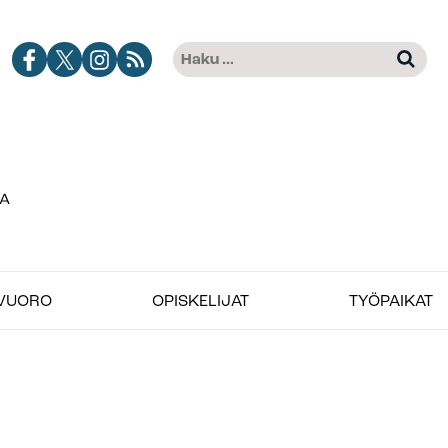
Haku:
Jobimedian
Jobimedia
Jobimedia
Tilaa
Kun tuloksia tulee, voit selat
Facebook-
X-
Instagramissa
Jobimedian
kanava
palvelussa
artikkelit
RSS-
syötteenä
VUORO
OPISKELIJAT
TYÖPAIKAT