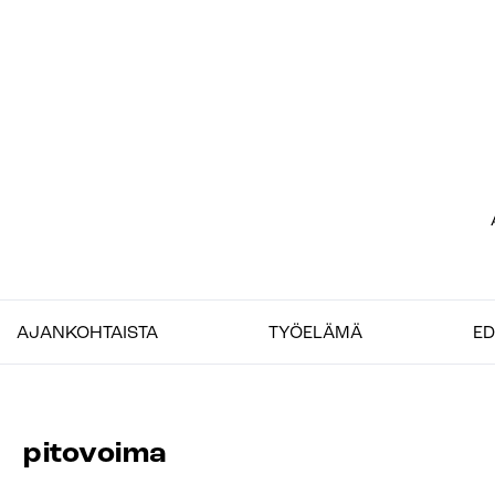
Siirry
sisältöön
Et
–
AJANKOHTAISTA
TYÖELÄMÄ
ED
Jo
pitovoima