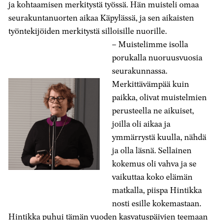
ja kohtaamisen merkitystä työssä. Hän muisteli omaa
seurakuntanuorten aikaa Käpylässä, ja sen aikaisten
työntekijöiden merkitystä silloisille nuorille.
– Muistelimme isolla
porukalla nuoruusvuosia
seurakunnassa.
Merkittävämpää kuin
paikka, olivat muistelmien
perusteella ne aikuiset,
joilla oli aikaa ja
ymmärrystä kuulla, nähdä
ja olla läsnä. Sellainen
kokemus oli vahva ja se
vaikuttaa koko elämän
matkalla, piispa Hintikka
nosti esille kokemastaan.
Hintikka puhui tämän vuoden kasvatuspäivien teemaan