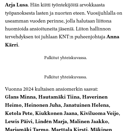
Arja Lusa
. Hän kiitti työntekijöitä arvokkaasta
työpanoksesta lasten ja nuorten eteen. Vuosijuhlalla on
useamman vuoden perinne, jolla halutaan liittona
huomioida ansioituneita jäseniä. Liiton hallinnon
tervehdyksen toi juhlaan KNT:n puheenjohtaja
Anna
Kärri
.
Palkitut yhteiskuvassa.
Palkitut yhteiskuvassa.
Vuonna 2024 kultaisen ansiomerkin saavat:
Glans Minna, Hautamäki Tiina, Haverinen
Heimo, Heinonen Juha, Janatuinen Helena,
Ketola Pete, Kiukkonen Jaana, Kiviluoma Veijo,
Lewis Päivi, Lindén Marja, Malinen Jaakko,
Marjamäki Tarmo, Marttala Kirsti, Mäkinen