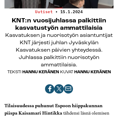
Uutiset
•
15.1.2024
KNT:n vuosijuhlassa palkittiin
kasvatustyön ammattilaisia
Kasvatuksen ja nuorisotyön asiantuntijat
KNT järjesti juhlan Jyväskylän
Kasvatuksen päivien yhteydessä.
Juhlassa palkittiin nuorisotyön
ammattilaisia.
TEKSTI
HANNU KERÄNEN
KUVAT
HANNU KERÄNEN
Jaa
Jaa
Jaa
artikkeli
artikkeli
artikkeli
Facebookissa
X-
sähköpostilla
Tilaisuudessa puhunut Espoon hiippakunnan
palvelussa
piispa
Kaisamari Hintikka
tähdensi läsnä olemisen