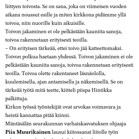
liittyen toivosta. Se on sana, joka on viimeisen vuoden
aikana noussut esille ja miten kirkkona pidämme yllä
toivoa, niin nuorille kuin aikuisille.
Toivon jakaminen ei ole pelkästään kauniita sanoja,
toivoa rakennetaan erityisesti teoilla.
– On erityisen tärkeää, ettei toivo jää katteettomaksi.
Toivon polkua haetaan yhdessä. Toivon jakaminen ei ole
pelkästään kauniita sanoja, toivoa rakennetaan erityisesti
teoilla. Toivoa olette rakentaneet läsnäololla,
kuulemisella, ajan antamisella ja näkemisellä. Se on
tärkeää työtä mitä teette, kiitteli piispa Hintikka
palkittuja.
Kirkon työssä työntekijät ovat arvokas voimavara ja
heistä kannattaa pitää kiinni.
Mäntäsälän seurakunnan varhaiskasvatuksen ohjaaja
Piia Muurikainen
lausui kiitossanat liitolle työn