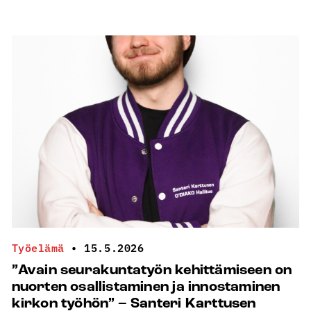
toimitus
esittäytyy:
Nuorisotyönohjaaja
Mikko
Saari
on
polykulturistinen
eksistentiaali
ja
etsijä,
joka
ei
välitä
löytämisestä
Työelämä
•
15.5.2026
”Avain seurakuntatyön kehittämiseen on
nuorten osallistaminen ja innostaminen
kirkon työhön” – Santeri Karttusen