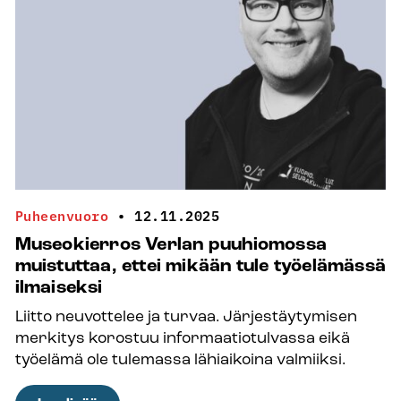
”Toiveeni
olisi,
että
kausityön
rekrytointi
olisi yhtenevää,
läpinäkyvää ja
työntekijää
arvostavaa”
Puheenvuoro
•
12.11.2025
Museokierros Verlan puuhiomossa
muistuttaa, ettei mikään tule työelämässä
ilmaiseksi
Liitto neuvottelee ja turvaa. Järjestäytymisen
merkitys korostuu informaatiotulvassa eikä
työelämä ole tulemassa lähiaikoina valmiiksi.