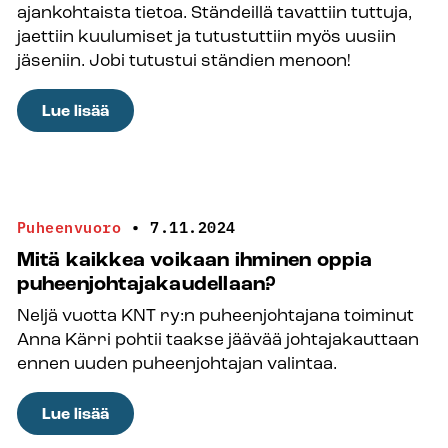
ajankohtaista tietoa. Ständeillä tavattiin tuttuja,
jakamiseen
jaettiin kuulumiset ja tutustuttiin myös uusiin
jäseniin. Jobi tutustui ständien menoon!
:
Lue lisää
Tiellä,
kujalla
ja
ständillä
Puheenvuoro
•
7.11.2024
–
Mitä kaikkea voikaan ihminen oppia
Kirkon
puheenjohtajakaudellaan?
vetovoima
Neljä vuotta KNT ry:n puheenjohtajana toiminut
puhututti
Anna Kärri pohtii taakse jäävää johtajakauttaan
Diakonian
ennen uuden puheenjohtajan valintaa.
ja
kasvatuksen
:
Lue lisää
päivillä
Mitä