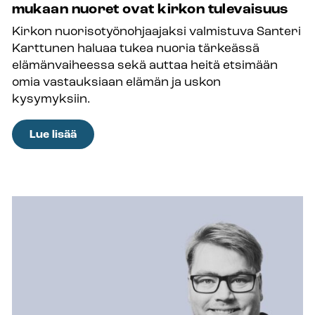
mukaan nuoret ovat kirkon tulevaisuus
Kirkon nuorisotyönohjaajaksi valmistuva Santeri
Karttunen haluaa tukea nuoria tärkeässä
elämänvaiheessa sekä auttaa heitä etsimään
omia vastauksiaan elämän ja uskon
kysymyksiin.
:
Lue lisää
”Avain
seurakuntatyön
kehittämiseen
on
nuorten
osallistaminen
ja
innostaminen
kirkon