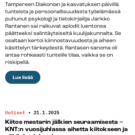
Tampereen Diakonian ja kasvatuksen päivillä
tunteista ja persoonallisuudesta työelämässä
puhunut psykologi ja tietokirjailija Jarkko
Rantanen sai raikuvat aplodit luentonsa
päätteeksi salintäyteiseltä kuulijakunnalta. Se
osaltaan kertoi kiinnostavuudesta ja aiheen
käsittelyn tärkeydestä. Rantasen sanoma oli
antaa rohkeasti tunteille tilaa, vaikka se on
riskipeliä.
:
Lue lisää
Jarkko
Rantanen
rohkaisi
tunteiden
Uutiset
•
21.1.2025
ilmaisemiseen
Kiitos mestarin jälkien seuraamisesta –
työpaikalla
KNT:n vuosijuhlassa aihetta kiitokseen ja
–