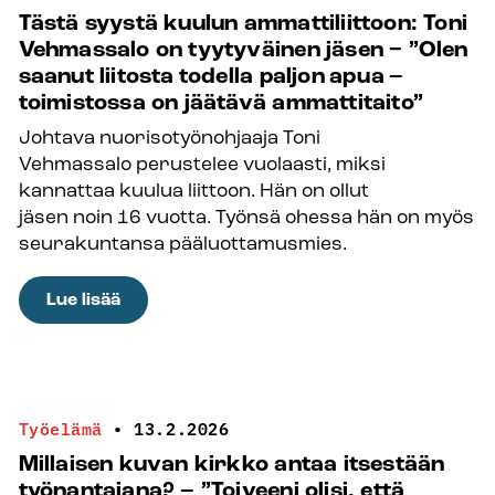
Tästä syystä kuulun ammattiliittoon: Toni
Vehmassalo on tyytyväinen jäsen − ”Olen
saanut liitosta todella paljon apua –
toimistossa on jäätävä ammattitaito”
Johtava nuorisotyönohjaaja Toni
Vehmassalo perustelee vuolaasti, miksi
kannattaa kuulua liittoon. Hän on ollut
jäsen noin 16 vuotta. Työnsä ohessa hän on myös
seurakuntansa pääluottamusmies.
:
Lue lisää
Tästä
syystä
kuulun
ammattiliittoon:
Työelämä
•
13.2.2026
Toni
Millaisen kuvan kirkko antaa itsestään
Vehmassalo
työnantajana? – ”Toiveeni olisi, että