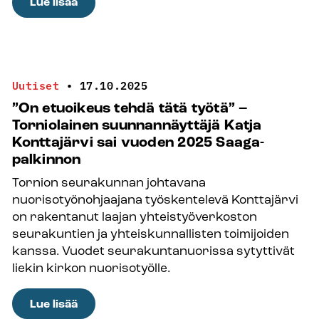
:
Lue lisää
Museokierros
Verlan
puuhiomossa
muistuttaa,
Uutiset
•
17.10.2025
ettei
”On etuoikeus tehdä tätä työtä” –
mikään
Torniolainen suunnannäyttäjä Katja
tule
Konttajärvi sai vuoden 2025 Saaga-
työelämässä
palkinnon
ilmaiseksi
Tornion seurakunnan johtavana
nuorisotyönohjaajana työskentelevä Konttajärvi
on rakentanut laajan yhteistyöverkoston
seurakuntien ja yhteiskunnallisten toimijoiden
kanssa. Vuodet seurakuntanuorissa sytyttivät
liekin kirkon nuorisotyölle.
:
Lue lisää