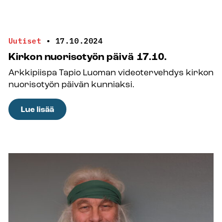
kaikkea
voikaan
ihminen
Uutiset
•
17.10.2024
oppia
Kirkon nuorisotyön päivä 17.10.
puheenjohtajakaudellaan?
Arkkipiispa Tapio Luoman videotervehdys kirkon
nuorisotyön päivän kunniaksi.
:
Lue lisää
Kirkon
nuorisotyön
päivä
17.10.