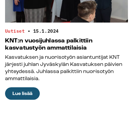
Uutiset
•
15.1.2024
KNT:n vuosijuhlassa palkittiin
kasvatustyön ammattilaisia
Kasvatuksen ja nuorisotyön asiantuntijat KNT
järjesti juhlan Jyväskylän Kasvatuksen päivien
yhteydessä. Juhlassa palkittiin nuorisotyön
ammattilaisia.
:
Lue lisää
KNT:n
vuosijuhlassa
palkittiin
kasvatustyön
ammattilaisia