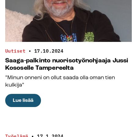
Uutiset
•
17.10.2024
Saaga-palkinto nuorisotyönohjaaja Jussi
Kososelle Tampereelta
”Minun onneni on ollut saada olla oman tien
kulkija”
:
Lue lisää
Saaga-
palkinto
nuorisotyönohjaaja
Jussi
Työelämä
•
17.1.2024