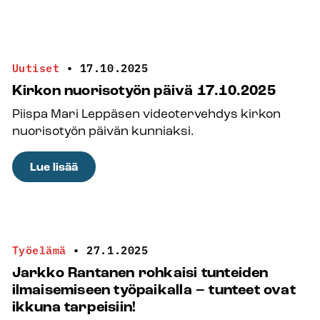
”On
etuoikeus
tehdä
tätä
Uutiset
•
17.10.2025
työtä”
Kirkon nuorisotyön päivä 17.10.2025
–
Piispa Mari Leppäsen videotervehdys kirkon
Torniolainen
nuorisotyön päivän kunniaksi.
suunnannäyttäjä
Katja
:
Lue lisää
Konttajärvi
Kirkon
sai
nuorisotyön
vuoden
päivä
2025
17.10.2025
Saaga-
Työelämä
•
27.1.2025
palkinnon
Jarkko Rantanen rohkaisi tunteiden
ilmaisemiseen työpaikalla – tunteet ovat
ikkuna tarpeisiin!