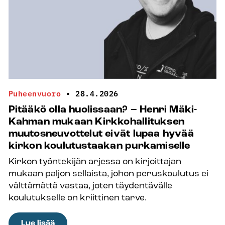
työhön” –
Santeri
Karttusen
mukaan
nuoret
ovat
kirkon
tulevaisuus
Puheenvuoro
•
28.4.2026
Pitääkö olla huolissaan? – Henri Mäki-
Kahman mukaan Kirkkohallituksen
muutosneuvottelut eivät lupaa hyvää
kirkon koulutustaakan purkamiselle
Kirkon työntekijän arjessa on kirjoittajan
mukaan paljon sellaista, johon peruskoulutus ei
välttämättä vastaa, joten täydentävälle
koulutukselle on kriittinen tarve.
:
Lue lisää