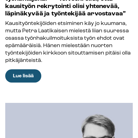
on
kausityön rekrytointi olisi yhtenevää,
tyytyväinen
läpinäkyvää ja työntekijää arvostavaa”
jäsen
Kausityöntekijöiden etsiminen käy jo kuumana,
−
mutta Petra Laatikaisen mielestä liian suuressa
”Olen
osassa työnhakuilmoituksista työn ehdot ovat
saanut
epämääräisiä. Hänen mielestään nuorten
liitosta todella
työntekijöiden kirkkoon sitouttamisen pitäisi olla
paljon apua –
pitkäjänteistä.
toimistossa
on
:
Lue lisää
jäätävä
Millaisen
ammattitaito”
kuvan
kirkko
antaa
itsestään
työnantajana?
–