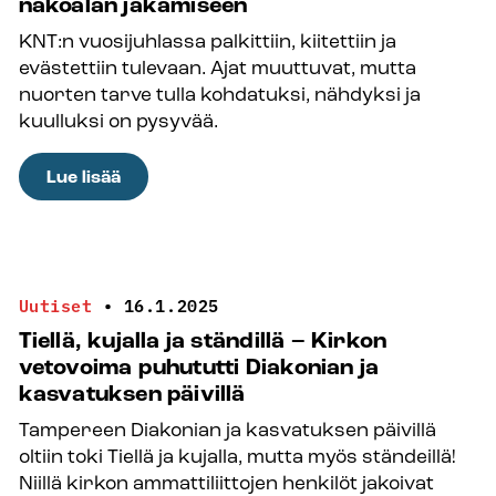
näköalan jakamiseen
tunteet
KNT:n vuosijuhlassa palkittiin, kiitettiin ja
ovat
evästettiin tulevaan. Ajat muuttuvat, mutta
ikkuna
nuorten tarve tulla kohdatuksi, nähdyksi ja
tarpeisiin!
kuulluksi on pysyvää.
:
Lue lisää
Kiitos
mestarin
jälkien
seuraamisesta
Uutiset
•
16.1.2025
–
Tiellä, kujalla ja ständillä – Kirkon
KNT:n
vetovoima puhututti Diakonian ja
vuosijuhlassa
kasvatuksen päivillä
aihetta
Tampereen Diakonian ja kasvatuksen päivillä
kiitokseen
oltiin toki Tiellä ja kujalla, mutta myös ständeillä!
ja
Niillä kirkon ammattiliittojen henkilöt jakoivat
näköalan