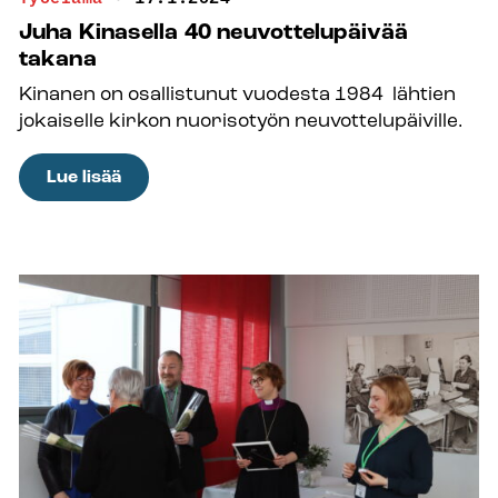
Kososelle
Juha Kinasella 40 neuvottelupäivää
Tampereelta
takana
Kinanen on osallistunut vuodesta 1984 lähtien
jokaiselle kirkon nuorisotyön neuvottelupäiville.
:
Lue lisää
Juha
Kinasella
40
neuvottelupäivää
takana