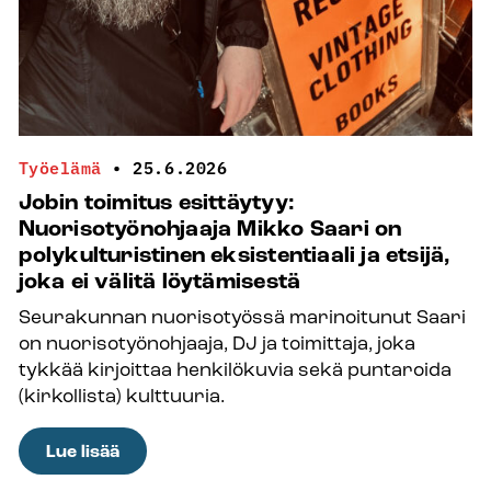
Työelämä
•
25.6.2026
Jobin toimitus esittäytyy:
Nuorisotyönohjaaja Mikko Saari on
polykulturistinen eksistentiaali ja etsijä,
joka ei välitä löytämisestä
Seurakunnan nuorisotyössä marinoitunut Saari
on nuorisotyönohjaaja, DJ ja toimittaja, joka
tykkää kirjoittaa henkilökuvia sekä puntaroida
(kirkollista) kulttuuria.
:
Lue lisää
Jobin