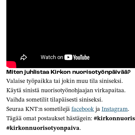
Miten juhlistaa Kirkon nuorisotyönpäivää?
Valaise työpaikka tai jokin muu tila siniseksi.
Käytä sinistä nuorisotyönohjaajan virkapaitaa.
Vaihda sometilit tilapäisesti siniseksi.
Seuraa KNT:n sometilejä
facebook
ja
Instagram
.
Tägää omat postaukset hästägein:
#kirkonnuoris
#kirkonnuorisotyonpaiva
.