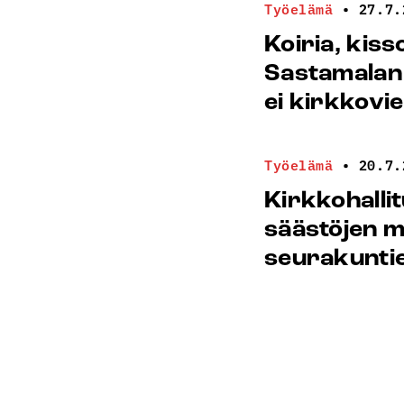
Työelämä
•
27.7.
Koiria, kiss
Sastamalan
ei kirkkovi
Työelämä
•
20.7.
Kirkkohalli
säästöjen m
seurakunti