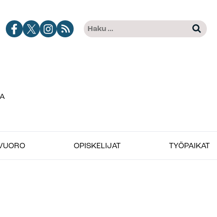
Jobimedian
Jobimedia
Jobimedia
Tilaa
Haku:
Kun tuloksia tulee, voit selat
Facebook-
X-
Instagramissa
Jobimedian
kanava
palvelussa
artikkelit
RSS-
syötteenä
VUORO
OPISKELIJAT
TYÖPAIKAT