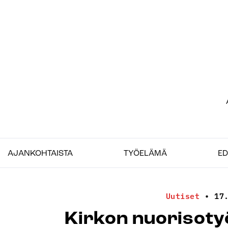
Siirry
sisältöön
Etu
–
Job
AJANKOHTAISTA
TYÖELÄMÄ
ED
Uutiset
•
17
Kirkon nuorisoty