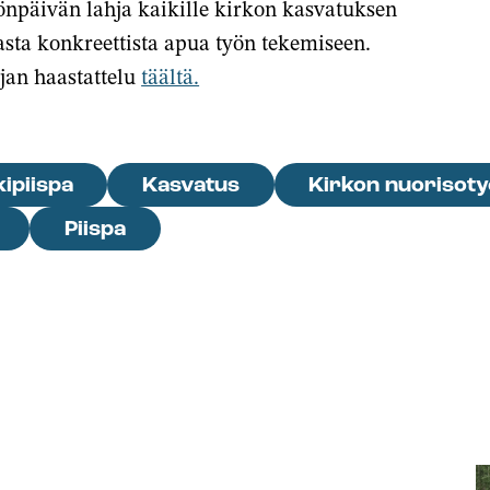
önpäivän lahja kaikille kirkon kasvatuksen
asta konkreettista apua työn tekemiseen.
jan haastattelu
täältä.
ipiispa
Kasvatus
Kirkon nuorisoty
Piispa