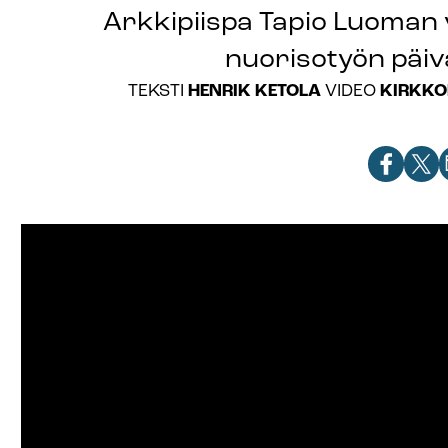
Arkkipiispa Tapio Luoman
nuorisotyön päiv
HENRIK KETOLA
KIRKKO
TEKSTI
VIDEO
Jaa
Jaa
J
artikkeli
artik
a
Facebook
X-
s
palve