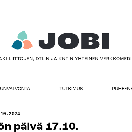
sivu
imedia
UNVALVONTA
TUTKIMUS
PUHEEN
.10.2024
ön päivä 17.10.