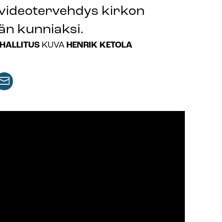
 videotervehdys kirkon
än kunniaksi.
HALLITUS
HENRIK KETOLA
KUVA
aa
keli
rtikkeli
issa
ähköpostilla
lussa