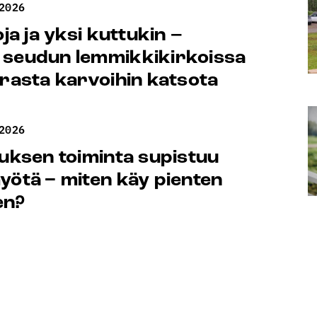
2026
oja ja yksi kuttukin –
 seudun lemmikkikirkoissa
erasta karvoihin katsota
2026
tuksen toiminta supistuu
yötä − miten käy pienten
en?