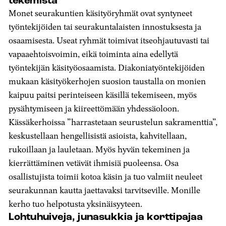
tekemistä
Monet seurakuntien käsityöryhmät ovat syntyneet
työntekijöiden tai seurakuntalaisten innostuksesta ja
osaamisesta. Useat ryhmät toimivat itseohjautuvasti tai
vapaaehtoisvoimin, eikä toiminta aina edellytä
työntekijän käsityöosaamista. Diakoniatyöntekijöiden
mukaan käsityökerhojen suosion taustalla on monien
kaipuu paitsi perinteiseen käsillä tekemiseen, myös
pysähtymiseen ja kiireettömään yhdessäoloon.
Kässäkerhoissa ”harrastetaan seurustelun sakramenttia”,
keskustellaan hengellisistä asioista, kahvitellaan,
rukoillaan ja lauletaan. Myös hyvän tekeminen ja
kierrättäminen vetävät ihmisiä puoleensa. Osa
osallistujista toimii kotoa käsin ja tuo valmiit neuleet
seurakunnan kautta jaettavaksi tarvitseville. Monille
kerho tuo helpotusta yksinäisyyteen.
Lohtuhuiveja, junasukkia ja korttipajaa