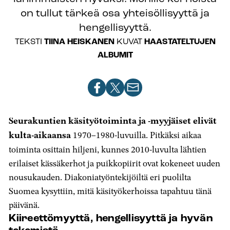
on tullut tärkeä osa yhteisöllisyyttä ja
hengellisyyttä.
TEKSTI
TIINA HEISKANEN
KUVAT
HAASTATELTUJEN
ALBUMIT
Jaa
Jaa
Jaa
artikkeli
artikkeli
artikkeli
Facebookissa
X-
sähköpostilla
Seurakuntien käsityötoiminta ja -myyjäiset elivät
palvelussa
kulta-aikaansa
1970–1980-luvuilla. Pitkäksi aikaa
toiminta osittain hiljeni, kunnes 2010-luvulta lähtien
erilaiset kässäkerhot ja puikkopiirit ovat kokeneet uuden
nousukauden. Diakoniatyöntekijöiltä eri puolilta
Suomea kysyttiin, mitä käsityökerhoissa tapahtuu tänä
päivänä.
Kiireettömyyttä, hengellisyyttä ja hyvän