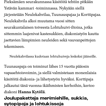
Pieksämäen seurakunnassa käsitöitä tehtiin pitkään
Ystävän kammari -toiminnassa. Nykyään siellä
järjestetään Neulekahvilaa, Tuunauspajaa ja Korttipajaa.
Neulekahvila alkoi muutama vuosi sitten
seurakuntalaisen toiveesta Lohtuhuivi-iltoina, jotka
sittemmin laajenivat kastesukkien, diakoniatyön kautta
jaettavien lämpimien neuleiden sekä vauvanpeittojen
tekemiseen.
Neulekahvilassa kudotaan lohtuhuiveja leskeksi jääneille.
Tuunauspaja on toiminut lähes 15 vuotta pääosin
vapaaehtoisvoimin, ja siellä valmistetaan monenlaisia
käsitöitä diakonia- ja lähetystyön hyväksi. Korttipaja
jalkautui tänä vuonna ikäihmisten kerhoihin, kertoo
diakoni
Hanna Kytölä
.
Joulupaketteja merimiehille, sukkia,
sytopipoja ja lohtukissoja