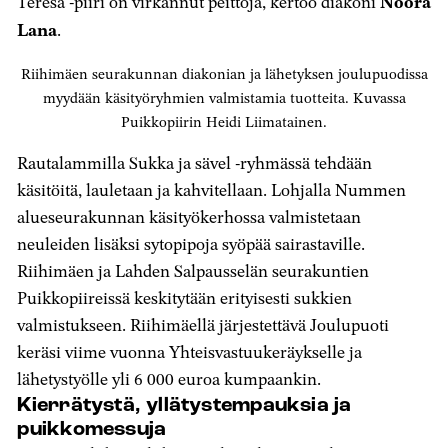
Teresa -piiri on virkannut peittoja, kertoo diakoni
Noora
Lana
.
Riihimäen seurakunnan diakonian ja lähetyksen joulupuodissa
myydään käsityöryhmien valmistamia tuotteita. Kuvassa
Puikkopiirin Heidi Liimatainen.
Rautalammilla Sukka ja sävel -ryhmässä tehdään
käsitöitä, lauletaan ja kahvitellaan. Lohjalla Nummen
alueseurakunnan käsityökerhossa valmistetaan
neuleiden lisäksi sytopipoja syöpää sairastaville.
Riihimäen ja Lahden Salpausselän seurakuntien
Puikkopiireissä keskitytään erityisesti sukkien
valmistukseen. Riihimäellä järjestettävä Joulupuoti
keräsi viime vuonna Yhteisvastuukeräykselle ja
lähetystyölle yli 6 000 euroa kumpaankin.
Kierrätystä, yllätystempauksia ja
puikkomessuja