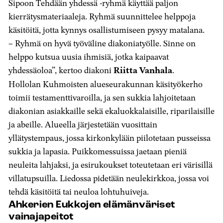
Sipoon Tehdään yhdessä -ryhmä käyttää paljon
kierrätysmateriaaleja. Ryhmä suunnittelee helppoja
käsitöitä, jotta kynnys osallistumiseen pysyy matalana.
– Ryhmä on hyvä työväline diakoniatyölle. Sinne on
helppo kutsua uusia ihmisiä, jotka kaipaavat
yhdessäoloa”, kertoo diakoni
Riitta Vanhala
.
Hollolan Kuhmoisten alueseurakunnan käsityökerho
toimii testamenttivaroilla, ja sen sukkia lahjoitetaan
diakonian asiakkaille sekä ekaluokkalaisille, riparilaisille
ja abeille. Alueella järjestetään vuosittain
yllätystempaus, jossa kirkonkylään piilotetaan pusseissa
sukkia ja lapasia. Puikkomessuissa jaetaan pieniä
neuleita lahjaksi, ja esirukoukset toteutetaan eri värisillä
villatupsuilla. Liedossa pidetään neulekirkkoa, jossa voi
tehdä käsitöitä tai neuloa lohtuhuiveja.
Ahkerien Eukkojen elämänväriset
vainajapeitot