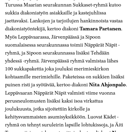
Turussa Maarian seurakunnan Sukkaset-ryhmä kutoo
sukkia diakoniatyön asiakkaille ja kastejuhlissa
jaettavaksi. Lankojen ja tarjoilujen hankinnoista vastaa
diakoniatyöntekijä, kertoo diakoni
Tamara Partanen
.
Myös Leppävaarassa, Järvenpäässä ja Sipoon
suomalaisessa seurakunnassa toimii Näppärät Näpit -
ryhmä, ja Sipoon seurakunnassa lisäksi Tehdään
yhdessä -ryhmä. Järvenpäässä ryhmä valmistaa lähes
100 sukkapakettia joka jouluksi merimieskirkon
kohtaamille merimiehille. Paketeissa on sukkien lisäksi
puinen risti ja syötävää, kertoo diakoni
Nita Ahjonpalo
.
Leppävaaran Näppärät Näpit valmisti viime vuonna
perusneulomusten lisäksi kaksi isoa virkattua
joulukuusta, jotka sijoitettiin kirkolle ja
kehitysvammaisten asumisyksikköön. Luovat Kädet -
ryhmä on tehnyt suruleirin lapsille lohtukissoja, ja Äiti