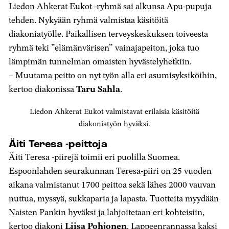
Liedon Ahkerat Eukot -ryhmä sai alkunsa Apu-pupuja
tehden. Nykyään ryhmä valmistaa käsitöitä
diakoniatyölle. Paikallisen terveyskeskuksen toiveesta
ryhmä teki ”elämänvärisen” vainajapeiton, joka tuo
lämpimän tunnelman omaisten hyvästelyhetkiin.
– Muutama peitto on nyt työn alla eri asumisyksiköihin,
kertoo diakonissa
Taru Sahla
.
Liedon Ahkerat Eukot valmistavat erilaisia käsitöitä
diakoniatyön hyväksi.
Äiti Teresa -peittoja
Äiti Teresa -piirejä toimii eri puolilla Suomea.
Espoonlahden seurakunnan Teresa-piiri on 25 vuoden
aikana valmistanut 1700 peittoa sekä lähes 2000 vauvan
nuttua, myssyä, sukkaparia ja lapasta. Tuotteita myydään
Naisten Pankin hyväksi ja lahjoitetaan eri kohteisiin,
kertoo diakoni
Liisa Pohjonen
. Lappeenrannassa kaksi