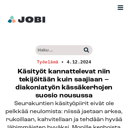
Siirry
Men
sisältöön
Etusivu
Haku:
–
Kun tuloksia tulee, voit selata niitä nuo
Jobimedia
Työelämä
•
4.12.2024
Käsityöt kannattelevat niin
tekijöitään kuin saajiaan –
diakoniatyön kässäkerhojen
suosio nousussa
Seurakuntien käsityöpiirit eivät ole
pelkkää neulomista: niissä jaetaan arkea,
rukoillaan, kahvitellaan ja tehdään hyvää
lähimmäisten hyväksi. Monille kerhoista