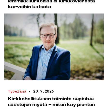
lemmikkikirkoissa ei kirkkovierasta
karvoihin katsota
Työelämä
•
20.7.2026
Kirkkohallituksen toiminta supistuu
säästöjen myötä − miten käy pienten