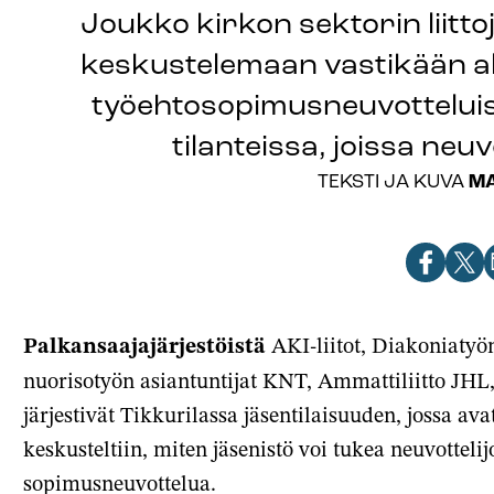
Joukko kirkon sektorin liitto
keskustelemaan vastikään alk
työehtosopimusneuvotteluis
tilanteissa, joissa neuv
M
TEKSTI JA KUVA
Jaa
Jaa
J
artikkeli
artik
a
Facebook
X-
s
Palkansaajajärjestöistä
AKI-liitot, Diakoniatyön
palve
nuorisotyön asiantuntijat KNT, Ammattiliitto JHL,
järjestivät Tikkurilassa jäsentilaisuuden, jossa ava
keskusteltiin, miten jäsenistö voi tukea neuvottelij
sopimusneuvottelua.