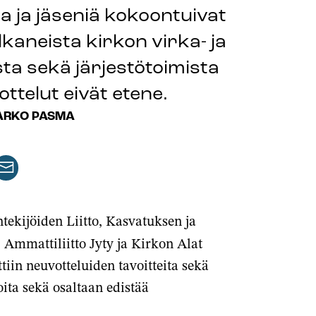
ja ja jäseniä kokoontuivat
aneista kirkon virka- ja
ta sekä järjestötoimista
ottelut eivät etene.
ARKO PASMA
aa
keli
rtikkeli
issa
ähköpostilla
tekijöiden Liitto, Kasvatuksen ja
lussa
 Ammattiliitto Jyty ja Kirkon Alat
ttiin neuvotteluiden tavoitteita sekä
oita sekä osaltaan edistää