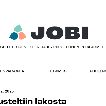
sivu
imedia
UNVALVONTA
TUTKIMUS
PUHEEN
.2.2025
steltiin lakosta