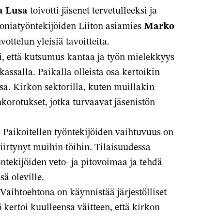
a Lusa
toivotti jäsenet tervetulleeksi ja
koniatyöntekijöiden Liiton asiamies
Marko
ttelun yleisiä tavoitteita.
i, että kutsumus kantaa ja työn mielekkyys
assalla. Paikalla olleista osa kertoikin
a. Kirkon sektorilla, kuten muillakin
nkorotukset, jotka turvaavat jäsenistön
 Paikoitellen työntekijöiden vaihtuvuus on
iirtynyt muihin töihin. Tilaisuudessa
öntekijöiden veto- ja pitovoimaa ja tehdä
sä oleville.
 Vaihtoehtona on käynnistää järjestölliset
ö kertoi kuulleensa väitteen, että kirkon