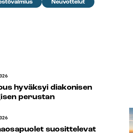
estövalmius
Neuvottelut
026
ous hyväksyi diakonisen
gisen perustan
026
osapuolet suosittelevat