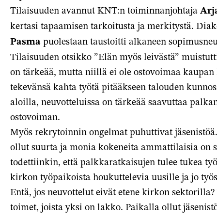
Tilaisuuden avannut KNT:n toiminnanjohtaja
Arj
kertasi tapaamisen tarkoitusta ja merkitystä. Dia
Pasma
puolestaan taustoitti alkaneen sopimusneuvo
Tilaisuuden otsikko ”Elän myös leivästä” muistutt
on tärkeää, mutta niillä ei ole ostovoimaa kaupan k
tekevänsä kahta työtä pitääkseen talouden kunnoss
aloilla, neuvotteluissa on tärkeää saavuttaa palka
ostovoiman.
Myös rekrytoinnin ongelmat puhuttivat jäsenistöä.
ollut suurta ja monia kokeneita ammattilaisia on s
todettiinkin, että palkkaratkaisujen tulee tukea ty
kirkon työpaikoista houkuttelevia uusille ja jo työs
Entä, jos neuvottelut eivät etene kirkon sektorilla?
toimet, joista yksi on lakko. Paikalla ollut jäsenist