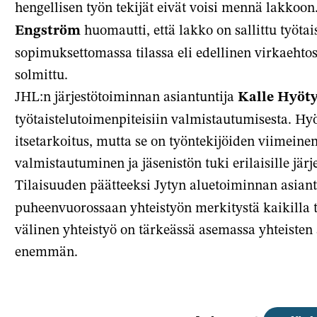
hengellisen työn tekijät eivät voisi mennä lakkoon
Engström
huomautti, että lakko on sallittu työtai
sopimuksettomassa tilassa eli edellinen virkaehtos
solmittu.
JHL:n järjestötoiminnan asiantuntija
Kalle Hyöt
työtaistelutoimenpiteisiin valmistautumisesta. Hyöty
itsetarkoitus, mutta se on työntekijöiden viimeine
valmistautuminen ja jäsenistön tuki erilaisille järje
Tilaisuuden päätteeksi Jytyn aluetoiminnan asian
puheenvuorossaan yhteistyön merkitystä kaikilla tas
välinen yhteistyö on tärkeässä asemassa yhteiste
enemmän.