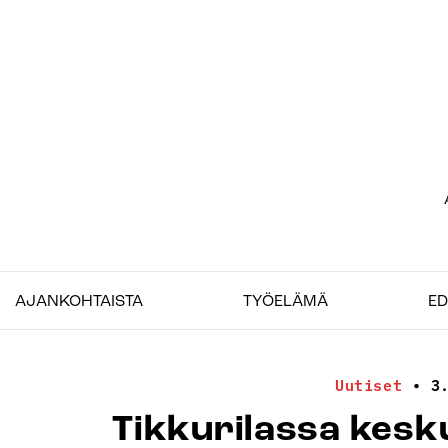
Siirry
sisältöön
Etu
–
Job
AJANKOHTAISTA
TYÖELÄMÄ
ED
Uutiset
•
3
Tikkurilassa kesku