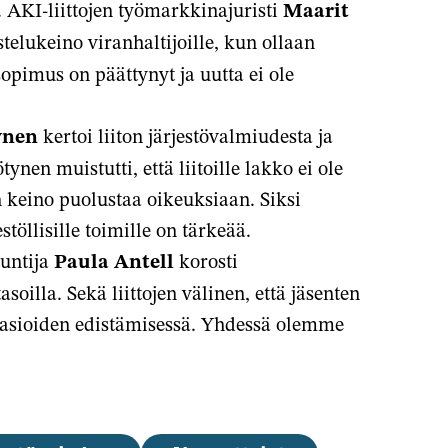
. AKI-liittojen työmarkkinajuristi
Maarit
stelukeino viranhaltijoille, kun ollaan
opimus on päättynyt ja uutta ei ole
ynen
kertoi liiton järjestövalmiudesta ja
nen muistutti, että liitoille lakko ei ole
n keino puolustaa oikeuksiaan. Siksi
stöllisille toimille on tärkeää.
tuntija
Paula Antell
korosti
oilla. Sekä liittojen välinen, että jäsenten
n asioiden edistämisessä. Yhdessä olemme