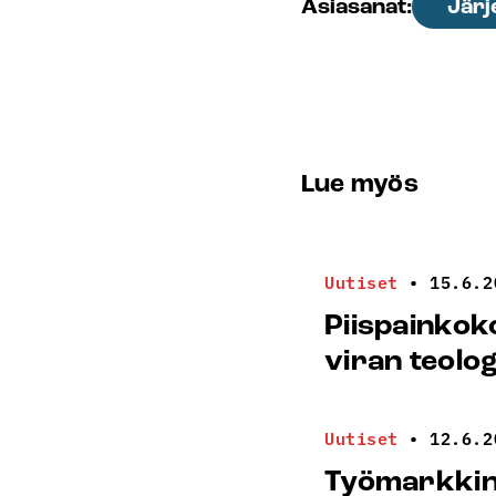
Järj
Asiasanat:
Lue myös
Uutiset
•
15.6.2
Piispainkok
viran teolo
Uutiset
•
12.6.2
Työmarkkina