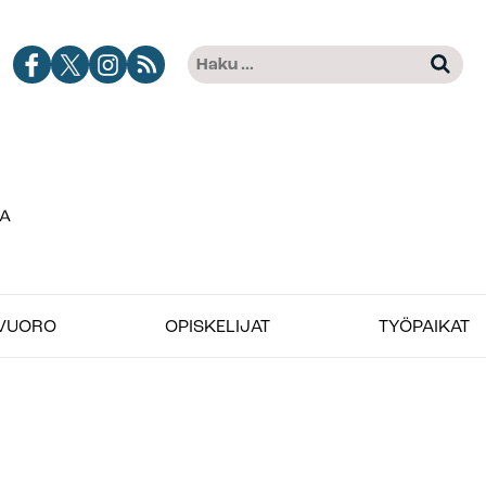
Jobimedian
Jobimedia
Jobimedia
Tilaa
Haku:
Kun tuloksia tulee, voit selat
Facebook-
X-
Instagramissa
Jobimedian
kanava
palvelussa
artikkelit
RSS-
syötteenä
VUORO
OPISKELIJAT
TYÖPAIKAT