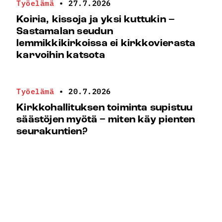
Työelämä
•
27.7.2026
Koiria, kissoja ja yksi kuttukin –
Sastamalan seudun
lemmikkikirkoissa ei kirkkovierasta
karvoihin katsota
Työelämä
•
20.7.2026
Kirkkohallituksen toiminta supistuu
säästöjen myötä − miten käy pienten
seurakuntien?