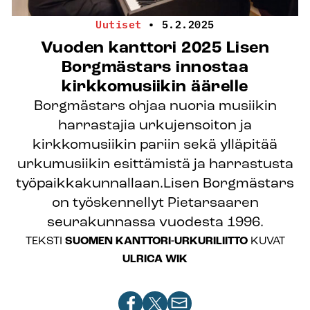
Uutiset
•
5.2.2025
Vuoden kanttori 2025 Lisen
Borgmästars innostaa
kirkkomusiikin äärelle
Borgmästars ohjaa nuoria musiikin
harrastajia urkujensoiton ja
kirkkomusiikin pariin sekä ylläpitää
urkumusiikin esittämistä ja harrastusta
työpaikkakunnallaan.Lisen Borgmästars
on työskennellyt Pietarsaaren
seurakunnassa vuodesta 1996.
TEKSTI
SUOMEN KANTTORI-URKURILIITTO
KUVAT
ULRICA WIK
Jaa
Jaa
Jaa