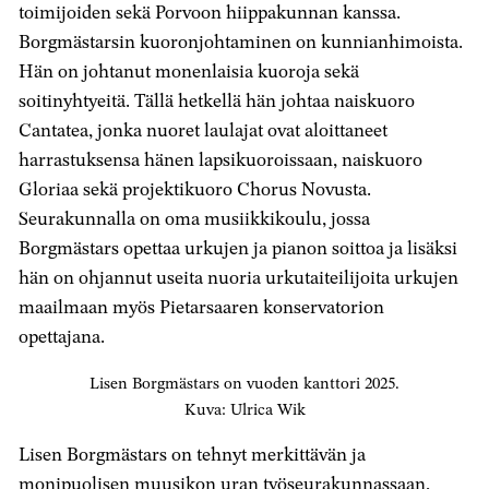
toimijoiden sekä Porvoon hiippakunnan kanssa.
Borgmästarsin kuoronjohtaminen on kunnianhimoista.
Hän on johtanut monenlaisia kuoroja sekä
soitinyhtyeitä. Tällä hetkellä hän johtaa naiskuoro
Cantatea, jonka nuoret laulajat ovat aloittaneet
harrastuksensa hänen lapsikuoroissaan, naiskuoro
Gloriaa sekä projektikuoro Chorus Novusta.
Seurakunnalla on oma musiikkikoulu, jossa
Borgmästars opettaa urkujen ja pianon soittoa ja lisäksi
hän on ohjannut useita nuoria urkutaiteilijoita urkujen
maailmaan myös Pietarsaaren konservatorion
opettajana.
Lisen Borgmästars on vuoden kanttori 2025.
Kuva: Ulrica Wik
Lisen Borgmästars on tehnyt merkittävän ja
monipuolisen muusikon uran työseurakunnassaan,