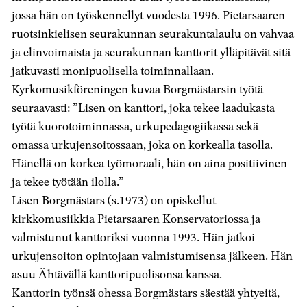
jossa hän on työskennellyt vuodesta 1996. Pietarsaaren
ruotsinkielisen seurakunnan seurakuntalaulu on vahvaa
ja elinvoimaista ja seurakunnan kanttorit ylläpitävät sitä
jatkuvasti monipuolisella toiminnallaan.
Kyrkomusikföreningen kuvaa Borgmästarsin työtä
seuraavasti: ”Lisen on kanttori, joka tekee laadukasta
työtä kuorotoiminnassa, urkupedagogiikassa sekä
omassa urkujensoitossaan, joka on korkealla tasolla.
Hänellä on korkea työmoraali, hän on aina positiivinen
ja tekee työtään ilolla.”
Lisen Borgmästars (s.1973) on opiskellut
kirkkomusiikkia Pietarsaaren Konservatoriossa ja
valmistunut kanttoriksi vuonna 1993. Hän jatkoi
urkujensoiton opintojaan valmistumisensa jälkeen. Hän
asuu Ähtävällä kanttoripuolisonsa kanssa.
Kanttorin työnsä ohessa Borgmästars säestää yhtyeitä,