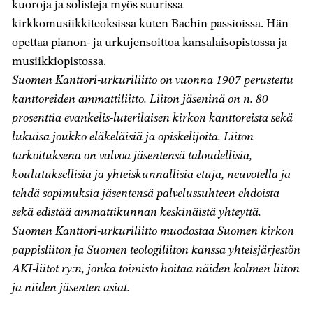
kuoroja ja solisteja myös suurissa
kirkkomusiikkiteoksissa kuten Bachin passioissa. Hän
opettaa pianon- ja urkujensoittoa kansalaisopistossa ja
musiikkiopistossa.
Suomen Kanttori-urkuriliitto on vuonna 1907 perustettu
kanttoreiden ammattiliitto. Liiton jäseninä on n. 80
prosenttia evankelis-luterilaisen kirkon kanttoreista sekä
lukuisa joukko eläkeläisiä ja opiskelijoita. Liiton
tarkoituksena on valvoa jäsentensä taloudellisia,
koulutuksellisia ja yhteiskunnallisia etuja, neuvotella ja
tehdä sopimuksia jäsentensä palvelussuhteen ehdoista
sekä edistää ammattikunnan keskinäistä yhteyttä.
Suomen Kanttori-urkuriliitto muodostaa Suomen kirkon
pappisliiton ja Suomen teologiliiton kanssa yhteisjärjestön
AKI-liitot ry:n, jonka toimisto hoitaa näiden kolmen liiton
ja niiden jäsenten asiat.