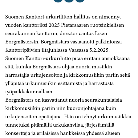
artikkeli
artikkeli
artikkeli
Facebookissa
X-
sähköpostilla
Suomen Kanttori-urkuriliiton hallitus on nimennyt
palvelussa
vuoden kanttoriksi 2025 Pietarsaaren ruotsinkielisen
seurakunnan kanttorin, director cantus Lisen
Borgmästersin. Borgmästars vastaanotti palkintonsa
Kanttoripäivien iltajuhlassa Vaasassa 5.2.2025.
Suomen Kanttori-urkuriliitto pitää erittäin ansiokkaana
sitä, kuinka Borgmästars ohjaa nuoria musiikin
harrastajia urkujensoiton ja kirkkomusiikin pariin sekä
ylläpitää urkumusiikin esittämistä ja harrastusta
työpaikkakunnallaan.
Borgmästers on kasvattanut nuoria seurakuntalaisia
kirkkomusiikin pariin niin kuoronjohtajana kuin
urkujensoiton opettajana. Hän on tehnyt urkumusiikkia
tunnetuksi pitämällä urkukahvilaa, järjestämällä
konsertteja ja erilaisissa hankkeissa yhdessä alueen