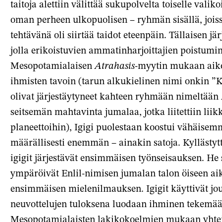
taitoja alettiin välittää sukupolvelta toiselle va
oman perheen ulkopuolisen – ryhmän sisällä, joissa 
tehtävänä oli siirtää taidot eteenpäin. Tällaisen j
jolla erikoistuvien ammatinharjoittajien poistumin
Mesopotamialaisen
Atrahasis
-myytin mukaan aiko
ihmisten tavoin (tarun alkukielinen nimi onkin ”
olivat järjestäytyneet kahteen ryhmään nimeltään
seitsemän mahtavinta jumalaa, jotka liitettiin liikk
planeettoihin), Igigi puolestaan koostui vähäisemm
määrällisesti enemmän – ainakin satoja. Kyllästy
igigit järjestävät ensimmäisen työnseisauksen. He s
ympäröivät Enlil-nimisen jumalan talon öiseen aik
ensimmäisen mielenilmauksen. Igigit käyttivät j
neuvottelujen tuloksena luodaan ihminen tekemää
Mesopotamialaisten lakikokoelmien mukaan yhteis