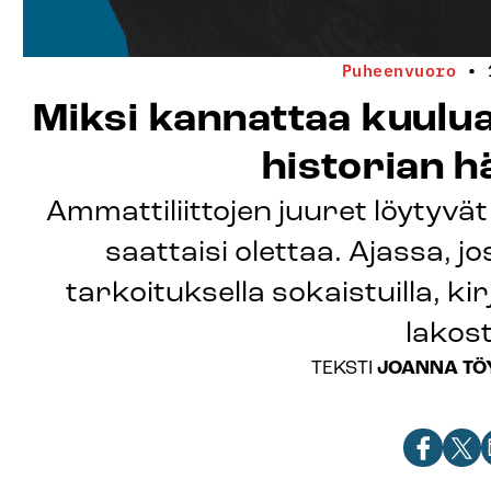
Puheenvuoro
•
Miksi kannattaa kuulua
historian 
Ammattiliittojen juuret löytyvä
saattaisi olettaa. Ajassa, j
tarkoituksella sokaistuilla, kir
lakost
JOANNA TÖ
TEKSTI
Jaa
Jaa
J
artikkeli
artik
a