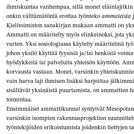
ihmiskuntaa vanhempaa, sillä monet eläinlajitkin 
onkin välttämätöntä erottaa työnteko
ammateista
j
Kielitoimiston sanakirjan mukaan ammatti on yksin
Ammatti on määritelty myös elinkeinoksi, jota yk
varten. Yksi sosiologiassa käytetty määritelmä työl
johon yksilö käyttää fyysisiä ja/tai henkisiä voima
hyödykkeitä tai palveluita yhteisön käyttöön. Am
korvausta vastaan. Monet, varsinkin yhteiskunniss
vain harva laji ihmisen lisäksi harjoittaa jälkim
sisältävät yksinäistä puurtamista, on ammattien ha
toimintaa.
Ensimmäiset ammattikunnat syntyivät Mesopotami
varsinkin isompien rakennusprojektien suunnittel
työntekijöiden erikoistumista joidenkin tiettyjen t