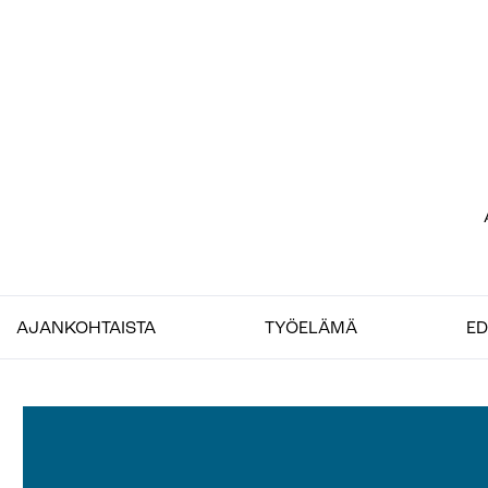
Siirry
sisältöön
Etu
–
Job
AJANKOHTAISTA
TYÖELÄMÄ
ED