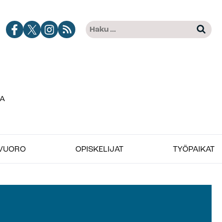
Jobimedian
Jobimedia
Jobimedia
Tilaa
Haku:
Kun tuloksia tulee, voit selat
Facebook-
X-
Instagramissa
Jobimedian
kanava
palvelussa
artikkelit
RSS-
syötteenä
VUORO
OPISKELIJAT
TYÖPAIKAT