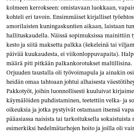
kolmeen kerrokseen: omistavaan luokkaan, vapaisiin
kohteli eri tavoin. Ensimmäiset kirjalliset työeht
amorilaisten kuningaskuntien aikaan, laistaan 
hallituskaudella. Näissä sopimuksissa mainittiin 
kesto ja siitä maksettu palkka (šekeleinä tai vilja
päivää kuukaudesta, ei viikonloppuvapaita). Halpa
määrä piti pitkään palkankorotukset maltillisina.
Orjuuden taustalla oli työvoimapula ja ainakin os
heidän omaa tahtoaan johtui alhaisesta väestötihe
Pakkotyöt, joihin luonnollisesti kuuluivat kirjaime
käymälöiden puhdistaminen, teetettiin velka- ja sota
oikeuksia ja jotka pystyivät ostamaan itsensä vapa
pääasiassa naisista tai tarkoituksella sokaistuista 
esimerkiksi hedelmätarhojen hoito ja joilla oli vain