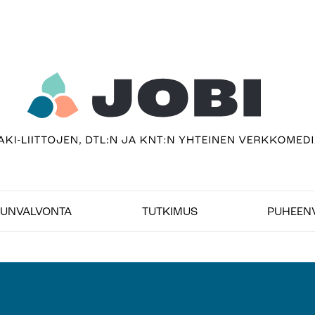
sivu
imedia
UNVALVONTA
TUTKIMUS
PUHEEN