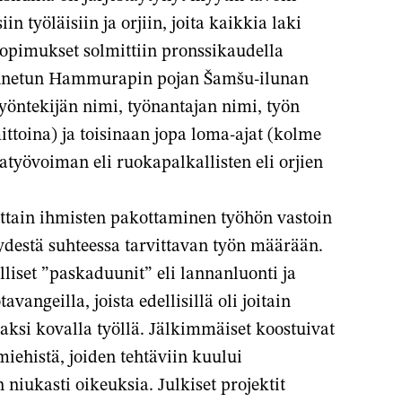
 työläisiin ja orjiin, joita kaikkia laki
osopimukset solmittiin pronssikaudella
tunnetun Hammurapin pojan Šamšu-ilunan
työntekijän nimi, työnantajan nimi, työn
mittoina) ja toisinaan jopa loma-ajat (kolme
työvoiman eli ruokapalkallisten eli orjien
ittain ihmisten pakottaminen työhön vastoin
ydestä suhteessa tarvittavan työn määrään.
lliset ”paskaduunit” eli lannanluonti ja
vangeilla, joista edellisillä oli joitain
aksi kovalla työllä. Jälkimmäiset koostuivat
miehistä, joiden tehtäviin kuului
 niukasti oikeuksia. Julkiset projektit