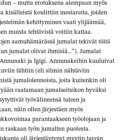
likoidun – mutta erotuksena aiempaan myös
kisälleistä koulittiin mestareita, joiden
ärjestelmän kehittyminen vaati ylijäämää,
en muista tehtävistä voitiin kattaa.
jen aamuhämärässä jumalat tekivät töitä
Kun jumalat olivat ihmisiä…”). Jumalat
 Annunaki ja Igigi. Annunakeihin kuuluivat
uviin tähtiin (eli silmin nähtäviin
istä jumalolennoista, joita kuitenkin oli
ttyään raatamaan jumalseitsikon hyväksi
ytyttivät työvälineensä tuleen ja
aan, näin ollen järjestäen myös
oukkovoimaa parantaakseen työolojaan ja
n raskaan työn jumalten puolesta.
kunta oli järjestäytynyt myytin tavoin