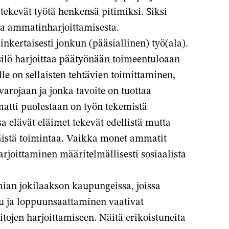
tekevät työtä henkensä pitimiksi. Siksi
a ammatinharjoittamisesta.
kertaisesti jonkun (pääsiallinen) työ(ala).
silö harjoittaa päätyönään toimeentuloaan
le on sellaisten tehtävien toimittaminen,
varojaan ja jonka tavoite on tuottaa
matti puolestaan on työn tekemistä
a elävät eläimet tekevät edellistä mutta
mäistä toimintaa. Vaikka monet ammatit
rjoittaminen määritelmällisesti sosiaalista
an jokilaakson kaupungeissa, joissa
u ja loppuunsaattaminen vaativat
aitojen harjoittamiseen. Näitä erikoistuneita