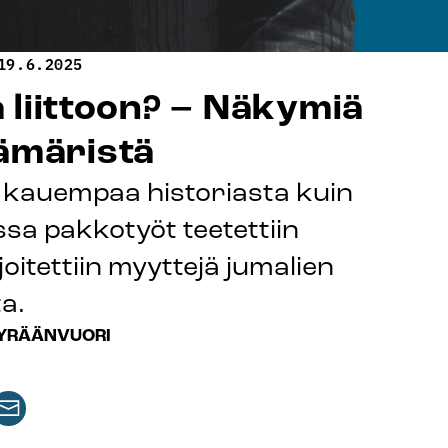
19.6.2025
 liittoon? – Näkymiä
hämäristä
t kauempaa historiasta kuin
ossa pakkotyöt teetettiin
joitettiin myyttejä jumalien
a.
YRÄÄNVUORI
aa
keli
rtikkeli