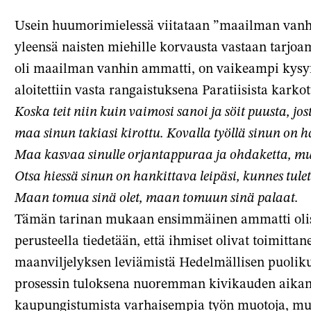
Facebook
X-
s
Usein huumorimielessä viitataan ”maailman vanh
palve
yleensä naisten miehille korvausta vastaan tarjoam
oli maailman vanhin ammatti, on vaikeampi kys
aloitettiin vasta rangaistuksena Paratiisista kark
Koska teit niin kuin vaimosi sanoi
ja söit puusta, jo
maa sinun takiasi kirottu.
Kovalla työllä sinun on h
Maa kasvaa sinulle
orjantappuraa ja ohdaketta,
mu
Otsa hiessä sinun on hankittava leipäsi,
kunnes tulet
Maan tomua sinä olet,
maan tomuun sinä palaat.
Tämän tarinan mukaan ensimmäinen ammatti olisi
perusteella tiedetään, että ihmiset olivat toimitt
maanviljelyksen leviämistä Hedelmällisen puoliku
prosessin tuloksena nuoremman kivikauden aikana.
kaupungistumista varhaisempia työn muotoja, mutt