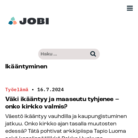
Siirry
Men
sisältöön
Etusivu
Haku:
Kun tuloksia tulee, voit selata niitä nuo
–
Ikääntyminen
Jobimedia
Työelämä
•
16.7.2024
Väki ikääntyy ja maaseutu tyhjenee –
onko kirkko valmis?
Väestö ikääntyy vauhdilla ja kaupungistuminen
jatkuu. Onko kirkko ajan tasalla muutosten
edessä? Tätä pohtivat arkkipiispa Tapio Luoma