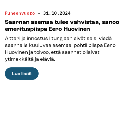
ja
yksi
Puheenvuoro
•
31.10.2024
kuttukin
Saarnan asemaa tulee vahvistaa, sanoo
–
emerituspiispa Eero Huovinen
Sastamalan
Alttari ja innostus liturgiaan eivät saisi viedä
seudun
saarnalle kuuluvaa asemaa, pohtii piispa Eero
lemmikkikirkoissa
Huovinen ja toivoo, että saarnat olisivat
ei
ytimekkäitä ja eläviä.
kirkkovierasta
karvoihin
:
Lue lisää
katsota
Saarnan
asemaa
tulee
vahvistaa,
sanoo
emerituspiispa
Eero