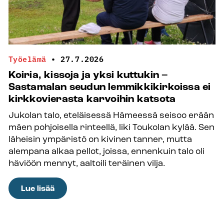
Työelämä
•
27.7.2026
Koiria, kissoja ja yksi kuttukin –
Sastamalan seudun lemmikkikirkoissa ei
kirkkovierasta karvoihin katsota
Jukolan talo, eteläisessä Hämeessä seisoo erään
mäen pohjoisella rinteellä, liki Toukolan kylää. Sen
läheisin ympäristö on kivinen tanner, mutta
alempana alkaa pellot, joissa, ennenkuin talo oli
häviöön mennyt, aaltoili teräinen vilja.
:
Lue lisää
Koiria,
kissoja