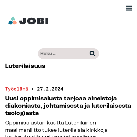
Siirry
Men
sisältöön
Etusivu
Haku:
Kun tuloksia tulee, voit selata niitä nuo
–
Luterilaisuus
Jobimedia
Työelämä
•
27.2.2024
Uusi oppimisalusta tarjoaa aineistoja
diakoniasta, johtamisesta ja luterilaisesta
teologiasta
Oppimisalustan kautta Luterilainen
maailmanliitto tukee luterilaisia kirkkoja