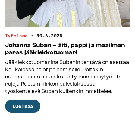
Työelämä
•
30.6.2025
Johanna Suban – äiti, pappi ja maailman
paras jääkiekkotuomari
Jääkiekkotuomarina Subanin tehtävä on asettaa
kaukalossa rajat pelaamiselle. Joitakin
suomalaiseen seurakuntatyöhön pesiytyneitä
rajoja Ruotsin kirkon palveluksessa
työskentelevä Suban kuitenkin ihmettelee.
:
Lue lisää
Johanna
Suban
–