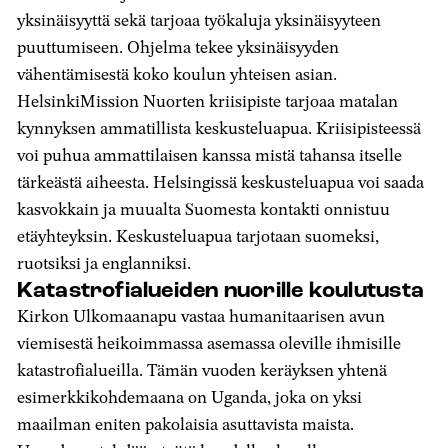
yksinäisyyttä sekä tarjoaa työkaluja yksinäisyyteen
puuttumiseen. Ohjelma tekee yksinäisyyden
vähentämisestä koko koulun yhteisen asian.
HelsinkiMission Nuorten kriisipiste tarjoaa matalan
kynnyksen ammatillista keskusteluapua. Kriisipisteessä
voi puhua ammattilaisen kanssa mistä tahansa itselle
tärkeästä aiheesta. Helsingissä keskusteluapua voi saada
kasvokkain ja muualta Suomesta kontakti onnistuu
etäyhteyksin. Keskusteluapua tarjotaan suomeksi,
ruotsiksi ja englanniksi.
Katastrofialueiden nuorille koulutusta
Kirkon Ulkomaanapu vastaa humanitaarisen avun
viemisestä heikoimmassa asemassa oleville ihmisille
katastrofialueilla. Tämän vuoden keräyksen yhtenä
esimerkkikohdemaana on Uganda, joka on yksi
maailman eniten pakolaisia asuttavista maista.