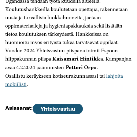
Ugandassa tehdään työtä kuudella alueella.
Koulutushankkeilla koulutetaan opettajia, rakennetaan
uusia ja turvallisia luokkahuoneita, jaetaan
oppimateriaaleja ja hygieniapakkauksia sekä lisätään
tietoa koulutuksen tärkeydestä. Hankkeissa on
huomioitu myös erityistä tukea tarvitsevat oppilaat.
Vuoden 2024 Yhteisvastuu-piispana toimii Espoon
hiippakunnan piispa
Kaisamari Hintikka
. Kampanjan
avaa 4.2.2024 pääministeri
Petteri Orpo
.
Osallistu keräykseen kotiseurakunnassasi tai
lahjoita
mobiilisti
.
Asiasanat:
Yhteisvastuu