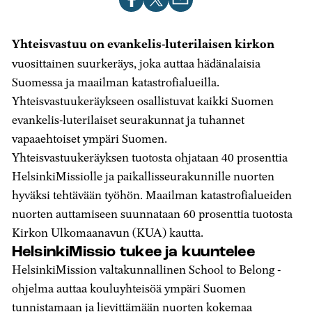
artikkeli
artikkeli
artikkeli
Facebookissa
X-
sähköpostilla
Yhteisvastuu on evankelis-luterilaisen kirkon
palvelussa
vuosittainen suurkeräys, joka auttaa hädänalaisia
Suomessa ja maailman katastrofialueilla.
Yhteisvastuukeräykseen osallistuvat kaikki Suomen
evankelis-luterilaiset seurakunnat ja tuhannet
vapaaehtoiset ympäri Suomen.
Yhteisvastuukeräyksen tuotosta ohjataan 40 prosenttia
HelsinkiMissiolle ja paikallisseurakunnille nuorten
hyväksi tehtävään työhön. Maailman katastrofialueiden
nuorten auttamiseen suunnataan 60 prosenttia tuotosta
Kirkon Ulkomaanavun (KUA) kautta.
HelsinkiMissio tukee ja kuuntelee
HelsinkiMission valtakunnallinen School to Belong -
ohjelma auttaa kouluyhteisöä ympäri Suomen
tunnistamaan ja lievittämään nuorten kokemaa