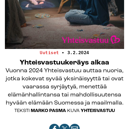
Uutiset
•
3.2.2024
Yhteisvastuukeräys alkaa
Vuonna 2024 Yhteisvastuu auttaa nuoria,
jotka kokevat syvää yksinäisyyttä tai ovat
vaarassa syrjäytyä, menettää
elämänhallintansa tai mahdollisuutensa
hyvään elämään Suomessa ja maailmalla.
TEKSTI
MARKO PASMA
KUVA
YHTEISVASTUU
Jaa
Jaa
Jaa