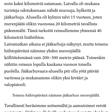
noin kaksi kilometriä satamaan. Laivalla oli mukana
turisteja odotuksenaan nähdä mursuja, hylkeitä ja
jääkarhuja. Alueella oli kylmin talvi 15 vuoteen, joten
merenjäätä olikin vuonossa 20 kilometriä tavallista
pidemmälti. Tämä tarkoitti reissullemme yhteensä 40
kilometriä lisähiihtoa.
Laivamatkan aikana ei jääkarhuja näkynyt, mutta toisena
hiihtopäivänä näimme yhden merenjäällä
köllöttelemässä vain 200–300 metrin päässä. Toinenkin
nähtiin reissun lopulla kaukana vuonon toisella
puolella. Jääkarhuvaara-alueella piti olla yötä päivää
vartiossa ja mukanamme olikin yksi kivääri ja
valopistooli.
Toisena hiihtopäivänä näimme jääkarhun merenjäällä.
Tavallisesti heräsimme seitsemältä ja aamutoimet veivät