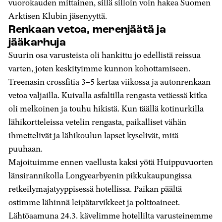
vuorokauden mittainen, sillä silloin voin hakea Suomen
Arktisen Klubin jäsenyyttä.
Renkaan vetoa, merenjäätä ja
jääkarhuja
Suurin osa varusteista oli hankittu jo edellistä reissua
varten, joten keskityimme kunnon kohottamiseen.
Treenasin crossfitia 3–5 kertaa viikossa ja autonrenkaan
vetoa valjailla. Kuivalla asfaltilla rengasta vetäessä kitka
oli melkoinen ja touhu hikistä. Kun täällä kotinurkilla
lähikortteleissa vetelin rengasta, paikalliset vähän
ihmettelivät ja lähikoulun lapset kyselivät, mitä
puuhaan.
Majoituimme ennen vaellusta kaksi yötä Huippuvuorten
länsirannikolla Longyearbyenin pikkukaupungissa
retkeilymajatyyppisessä hotellissa. Paikan päältä
ostimme lähinnä leipätarvikkeet ja polttoaineet.
Lähtöaamuna 24.3. kävelimme hotellilta varusteinemme