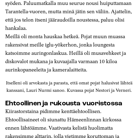
syöden. Paluumatkalla muu seurue nousi huiputtamaan
Tarantella-vuoren, mutta minä jätin sen väliin. Ajattelin,
että jos telon itseni jääraudoilla noustessa, paluu olisi
hankalaa.
Meillä oli monta hauskaa hetkeä. Pojat muun muassa
rakensivat meille iglu-yökerhon, jonka loungesta
katsoimme auringonlaskua. Heillä oli musavehkeet ja
diskovalot mukana ja kuvaajalla varmaan 10 kiloa
aurinkopaneeleita ja kameralaitteita.
Itselleni oli arvokasta ja parasta, että omat pojat halusivat lähteä
kanssani, Lauri Nurmi sanoo. Kuvassa pojat Nestori ja Verneri.
Ehtoollinen ja rukousta vuoristossa
Kiirastorstaina pidimme kenttäehtoollisen.
Ehtoollisaineet oli siunattu Hämeenlinnan kirkossa
ennen lähtöämme. Vaativasta kelistä huolimatta
rakensimme alttarin, jolla vietimme koruttoman ja