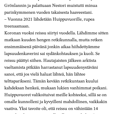
Grönlannin ja palattuaan Nestori muistutti minua
parinkymmenen vuoden takaisesta haaveestani.
– Vuonna 2021 lähdetään Huippuvuorille, rupea
treenaamaan.
Koronan vuoksi reissu siirtyi vuodella. Lähdimme sitten
matkaan kuuden hengen retkikunnalla, mutta retken
ensimmäisenä päivänä jonkin aikaa hiihdettyämme
lapsuudenkaverini sai sydänkohtauksen ja kuoli. Se
reissu päättyi siihen. Hautajaisten jälkeen arktista
vaeltamista pitkään harrastanut lapsuudenystäväni
sanoi, että jos vielä haluat lähteä, hän lähtee
telttaparikseni. Tämän kevään retkikuntaan kuului
kahdeksan henkeä, mukaan lukien vanhimmat poikani.
Huippuvuoret valikoituivat meille kohteeksi, sillä se on
omalle kunnolleni ja kyvyilleni mahdollinen, vaikkakin
vaativa. Yksi tavoite oli, että reissu on vähintään 14