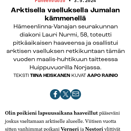
Puheenvuoro
•
3.5.2024
Arktisella vaelluksella Jumalan
kämmenellä
Hämeenlinna-Vanajan seurakunnan
diakoni Lauri Nurmi, 58, toteutti
pitkäaikaisen haaveensa ja osallistui
arktisen vaelluksen retkikuntaan tämän
vuoden maalis-huhtikuun taitteessa
Huippuvuorilla Norjassa.
TEKSTI
TIINA HEISKANEN
KUVAT
AAPO RAINIO
Jaa
Jaa
Jaa
artikkeli
artikkeli
artikkeli
Facebookissa
X-
sähköpostilla
Olin poikieni lapsuusaikana haaveillut
pääseväni
palvelussa
joskus vaeltamaan arktiselle alueelle. Viitisen vuotta
sitten vanhimmat poikani
Verneri
ja
Nestori
ylittivät