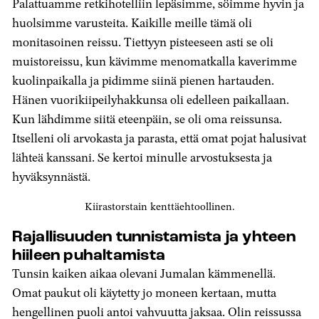
Palattuamme retkihotelliin lepäsimme, söimme hyvin ja
huolsimme varusteita. Kaikille meille tämä oli
monitasoinen reissu. Tiettyyn pisteeseen asti se oli
muistoreissu, kun kävimme menomatkalla kaverimme
kuolinpaikalla ja pidimme siinä pienen hartauden.
Hänen vuorikiipeilyhakkunsa oli edelleen paikallaan.
Kun lähdimme siitä eteenpäin, se oli oma reissunsa.
Itselleni oli arvokasta ja parasta, että omat pojat halusivat
lähteä kanssani. Se kertoi minulle arvostuksesta ja
hyväksynnästä.
Kiirastorstain kenttäehtoollinen.
Rajallisuuden tunnistamista ja yhteen
hiileen puhaltamista
Tunsin kaiken aikaa olevani Jumalan kämmenellä.
Omat paukut oli käytetty jo moneen kertaan, mutta
hengellinen puoli antoi vahvuutta jaksaa. Olin reissussa