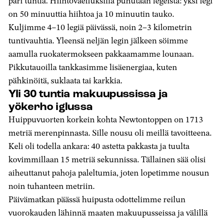
pari tuntia. Hiihtovaelluksilla puhutaan legeistä: yksi legi
on 50 minuuttia hiihtoa ja 10 minuutin tauko.
Kuljimme 4–10 legiä päivässä, noin 2–3 kilometrin
tuntivauhtia. Yleensä neljän legin jälkeen söimme
aamulla ruokatermokseen pakkaamamme lounaan.
Pikkutauoilla tankkasimme lisäenergiaa, kuten
pähkinöitä, suklaata tai karkkia.
Yli 30 tuntia makuupussissa ja
y
ökerho iglussa
Huippuvuorten korkein kohta Newtontoppen on 1713
metriä merenpinnasta. Sille nousu oli meillä tavoitteena.
Keli oli todella ankara: 40 astetta pakkasta ja tuulta
kovimmillaan 15 metriä sekunnissa. Tällainen sää olisi
aiheuttanut pahoja paleltumia, joten lopetimme nousun
noin tuhanteen metriin.
Päivämatkan päässä huipusta odottelimme reilun
vuorokauden lähinnä maaten makuupusseissa ja välillä