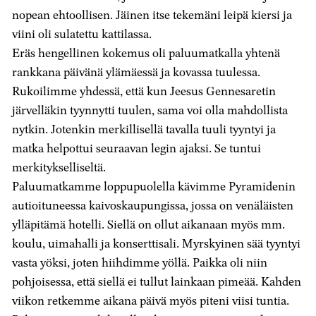
nopean ehtoollisen. Jäinen itse tekemäni leipä kiersi ja
viini oli sulatettu kattilassa.
Eräs hengellinen kokemus oli paluumatkalla yhtenä
rankkana päivänä ylämäessä ja kovassa tuulessa.
Rukoilimme yhdessä, että kun Jeesus Gennesaretin
järvelläkin tyynnytti tuulen, sama voi olla mahdollista
nytkin. Jotenkin merkillisellä tavalla tuuli tyyntyi ja
matka helpottui seuraavan legin ajaksi. Se tuntui
merkitykselliseltä.
Paluumatkamme loppupuolella kävimme Pyramidenin
autioituneessa kaivoskaupungissa, jossa on venäläisten
ylläpitämä hotelli. Siellä on ollut aikanaan myös mm.
koulu, uimahalli ja konserttisali. Myrskyinen sää tyyntyi
vasta yöksi, joten hiihdimme yöllä. Paikka oli niin
pohjoisessa, että siellä ei tullut lainkaan pimeää. Kahden
viikon retkemme aikana päivä myös piteni viisi tuntia.