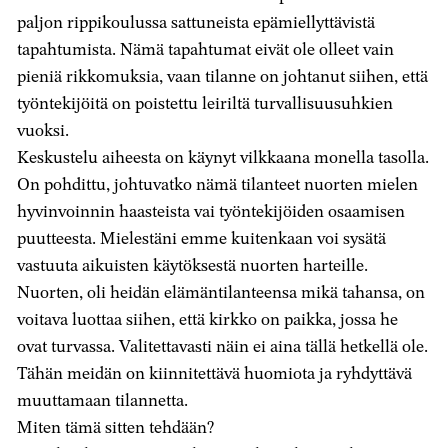
palvelussa
paljon rippikoulussa sattuneista epämiellyttävistä
tapahtumista. Nämä tapahtumat eivät ole olleet vain
pieniä rikkomuksia, vaan tilanne on johtanut siihen, että
työntekijöitä on poistettu leiriltä turvallisuusuhkien
vuoksi.
Keskustelu aiheesta on käynyt vilkkaana monella tasolla.
On pohdittu, johtuvatko nämä tilanteet nuorten mielen
hyvinvoinnin haasteista vai työntekijöiden osaamisen
puutteesta. Mielestäni emme kuitenkaan voi sysätä
vastuuta aikuisten käytöksestä nuorten harteille.
Nuorten, oli heidän elämäntilanteensa mikä tahansa, on
voitava luottaa siihen, että kirkko on paikka, jossa he
ovat turvassa. Valitettavasti näin ei aina tällä hetkellä ole.
Tähän meidän on kiinnitettävä huomiota ja ryhdyttävä
muuttamaan tilannetta.
Miten tämä sitten tehdään?