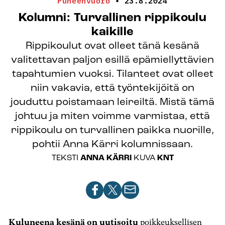
Puheenvuoro
•
23.8.2024
Kolumni: Turvallinen rippikoulu
kaikille
Rippikoulut ovat olleet tänä kesänä
valitettavan paljon esillä epämiellyttävien
tapahtumien vuoksi. Tilanteet ovat olleet
niin vakavia, että työntekijöitä on
jouduttu poistamaan leireiltä. Mistä tämä
johtuu ja miten voimme varmistaa, että
rippikoulu on turvallinen paikka nuorille,
pohtii Anna Kärri kolumnissaan.
TEKSTI
ANNA KÄRRI
KUVA
KNT
Jaa
Jaa
Jaa
artikkeli
artikkeli
artikkeli
Facebookissa
X-
sähköpostilla
Kuluneena kesänä on uutisoitu
poikkeuksellisen