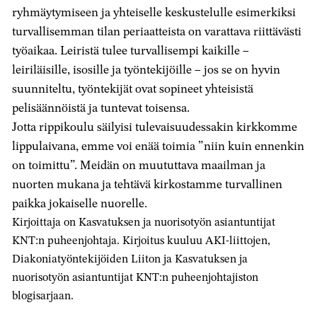
ryhmäytymiseen ja yhteiselle keskustelulle esimerkiksi
turvallisemman tilan periaatteista on varattava riittävästi
työaikaa. Leiristä tulee turvallisempi kaikille –
leiriläisille, isosille ja työntekijöille – jos se on hyvin
suunniteltu, työntekijät ovat sopineet yhteisistä
pelisäännöistä ja tuntevat toisensa.
Jotta rippikoulu säilyisi tulevaisuudessakin kirkkomme
lippulaivana, emme voi enää toimia ”niin kuin ennenkin
on toimittu”. Meidän on muututtava maailman ja
nuorten mukana ja tehtävä kirkostamme turvallinen
paikka jokaiselle nuorelle.
Kirjoittaja on Kasvatuksen ja nuorisotyön asiantuntijat
KNT:n puheenjohtaja. Kirjoitus kuuluu AKI-liittojen,
Diakoniatyöntekijöiden Liiton ja Kasvatuksen ja
nuorisotyön asiantuntijat KNT:n puheenjohtajiston
blogisarjaan.