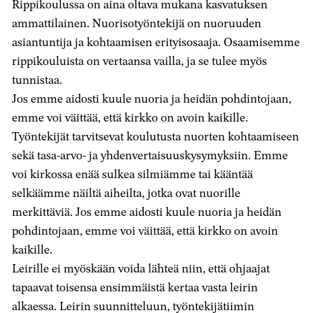
Rippikoulussa on aina oltava mukana kasvatuksen
ammattilainen. Nuorisotyöntekijä on nuoruuden
asiantuntija ja kohtaamisen erityisosaaja. Osaamisemme
rippikouluista on vertaansa vailla, ja se tulee myös
tunnistaa.
Jos emme aidosti kuule nuoria ja heidän pohdintojaan,
emme voi väittää, että kirkko on avoin kaikille.
Työntekijät tarvitsevat koulutusta nuorten kohtaamiseen
sekä tasa-arvo- ja yhdenvertaisuuskysymyksiin. Emme
voi kirkossa enää sulkea silmiämme tai kääntää
selkäämme näiltä aiheilta, jotka ovat nuorille
merkittäviä. Jos emme aidosti kuule nuoria ja heidän
pohdintojaan, emme voi väittää, että kirkko on avoin
kaikille.
Leirille ei myöskään voida lähteä niin, että ohjaajat
tapaavat toisensa ensimmäistä kertaa vasta leirin
alkaessa. Leirin suunnitteluun, työntekijätiimin