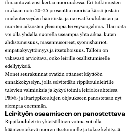
ilmaantuvat ensi kertaa nuoruudessa. Eri tutkimusten
mukaan noin 20–25 prosenttia nuorista kärsii jostain
mielenterveyden häiriöistä, ja ne ovat koululaisten ja
nuorten aikuisten yleisimpiä terveysongelmia. Häiriöitä
voi olla yhdellä nuorella useampia yhtä aikaa, kuten
ahdistuneisuus, masennusoireet, syömishäiriöt,
empatiakyvyttömyys ja itsetuhoisuus. Tällöin on
vakavasti arvioitava, onko leirille osallistumiselle
edellytyksiä.
Monet seurakunnat ovatkin ottaneet käyttöön
ennakkokyselyn, jolla selvitetään rippikoululeirille
tulevien valmiuksia ja kykyä toimia leiriolosuhteissa.
Päivä- ja iltarippikoulujen ohjaukseen panostetaan nyt
aiempaa enemmän.
Leirityön osaamiseen on panostettava
Rippikoululeirin yhteisöllinen voima voi olla
käänteentekevä nuoren itsetunnolle ja tukee kehitystä