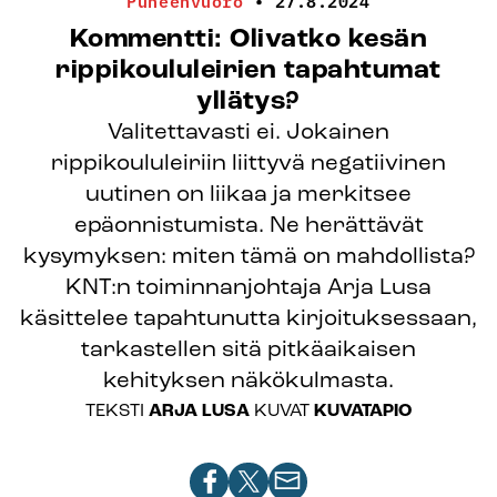
Puheenvuoro
•
27.8.2024
Kommentti: Olivatko kesän
rippikoululeirien tapahtumat
yllätys?
Valitettavasti ei. Jokainen
rippikoululeiriin liittyvä negatiivinen
uutinen on liikaa ja merkitsee
epäonnistumista. Ne herättävät
kysymyksen: miten tämä on mahdollista?
KNT:n toiminnanjohtaja Arja Lusa
käsittelee tapahtunutta kirjoituksessaan,
tarkastellen sitä pitkäaikaisen
kehityksen näkökulmasta.
TEKSTI
ARJA LUSA
KUVAT
KUVATAPIO
Jaa
Jaa
Jaa