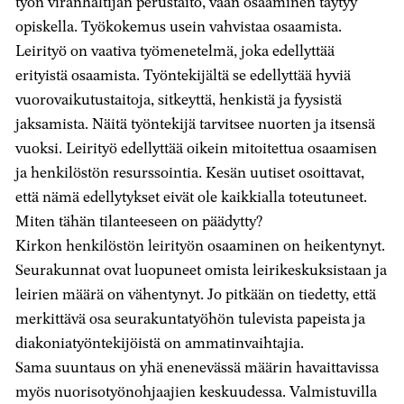
työn viranhaltijan perustaito, vaan osaaminen täytyy
opiskella. Työkokemus usein vahvistaa osaamista.
Leirityö on vaativa työmenetelmä, joka edellyttää
erityistä osaamista. Työntekijältä se edellyttää hyviä
vuorovaikutustaitoja, sitkeyttä, henkistä ja fyysistä
jaksamista. Näitä työntekijä tarvitsee nuorten ja itsensä
vuoksi. Leirityö edellyttää oikein mitoitettua osaamisen
ja henkilöstön resurssointia. Kesän uutiset osoittavat,
että nämä edellytykset eivät ole kaikkialla toteutuneet.
Miten tähän tilanteeseen on päädytty?
Kirkon henkilöstön leirityön osaaminen on heikentynyt.
Seurakunnat ovat luopuneet omista leirikeskuksistaan ja
leirien määrä on vähentynyt. Jo pitkään on tiedetty, että
merkittävä osa seurakuntatyöhön tulevista papeista ja
diakoniatyöntekijöistä on ammatinvaihtajia.
Sama suuntaus on yhä enenevässä määrin havaittavissa
myös nuorisotyönohjaajien keskuudessa. Valmistuvilla