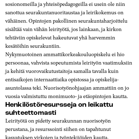
sosionomeilla ja yhteisöpedagogeilla ei usein ole niin
sanottua seurakuntanuoritaustaa ja leirikokemus on
vähäinen. Opintojen pakollinen seurakuntaharjoittelu
sisältää vain vähän leirityötä, jos lainkaan, ja kirkon
tehtäviin opiskelevat hakeutuvat yhä harvemmin
kesätöihin seurakuntiin.
Nykymuotoinen ammattikorkeakouluopiskelu ei hio
persoonaa, vahvista sopeutumista leirityön vaatimuksiin
ja kehitä vuorovaikutustaitoja samalla tavalla kuin
entisaikojen internaattiaika opistossa ja opiskelija-
asuntolassa teki. Nuorisotyönohjaajan ammattiin on jo
vuosia valmistuttu monimuoto- ja etäopintojen kautta.
Henkilöstöresursseja on leikattu
suhteettomasti
Leirityötä on pidetty seurakunnan nuorisotyön
perustana, ja resurssointi siihen on tapahtunut
kasvatuksen virkojen ja työntekijöiden kautta.