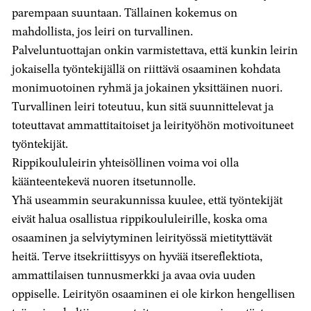
parempaan suuntaan. Tällainen kokemus on
mahdollista, jos leiri on turvallinen.
Palveluntuottajan onkin varmistettava, että kunkin leirin
jokaisella työntekijällä on riittävä osaaminen kohdata
monimuotoinen ryhmä ja jokainen yksittäinen nuori.
Turvallinen leiri toteutuu, kun sitä suunnittelevat ja
toteuttavat ammattitaitoiset ja leirityöhön motivoituneet
työntekijät.
Rippikoululeirin yhteisöllinen voima voi olla
käänteentekevä nuoren itsetunnolle.
Yhä useammin seurakunnissa kuulee, että työntekijät
eivät halua osallistua rippikoululeirille, koska oma
osaaminen ja selviytyminen leirityössä mietityttävät
heitä. Terve itsekriittisyys on hyvää itsereflektiota,
ammattilaisen tunnusmerkki ja avaa ovia uuden
oppiselle. Leirityön osaaminen ei ole kirkon hengellisen