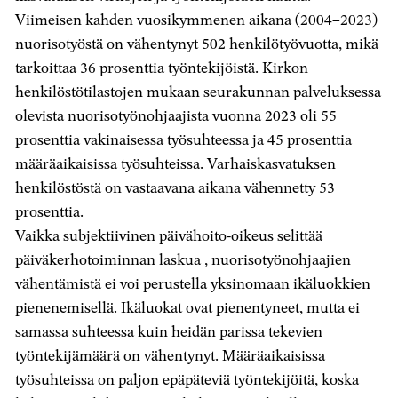
Viimeisen kahden vuosikymmenen aikana (2004–2023)
nuorisotyöstä on vähentynyt 502 henkilötyövuotta, mikä
tarkoittaa 36 prosenttia työntekijöistä. Kirkon
henkilöstötilastojen mukaan seurakunnan palveluksessa
olevista nuorisotyönohjaajista vuonna 2023 oli 55
prosenttia vakinaisessa työsuhteessa ja 45 prosenttia
määräaikaisissa työsuhteissa. Varhaiskasvatuksen
henkilöstöstä on vastaavana aikana vähennetty 53
prosenttia.
Vaikka subjektiivinen päivähoito-oikeus selittää
päiväkerhotoiminnan laskua , nuorisotyönohjaajien
vähentämistä ei voi perustella yksinomaan ikäluokkien
pienenemisellä. Ikäluokat ovat pienentyneet, mutta ei
samassa suhteessa kuin heidän parissa tekevien
työntekijämäärä on vähentynyt. Määräaikaisissa
työsuhteissa on paljon epäpäteviä työntekijöitä, koska