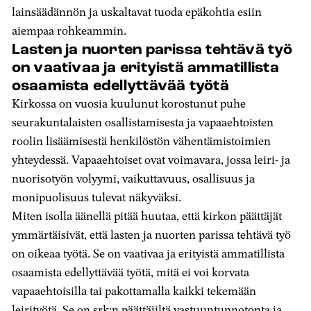
lainsäädännön ja uskaltavat tuoda epäkohtia esiin
aiempaa rohkeammin.
Lasten ja nuorten parissa tehtävä työ
on vaativaa ja erityistä ammatillista
osaamista edellyttävää työtä
Kirkossa on vuosia kuulunut korostunut puhe
seurakuntalaisten osallistamisesta ja vapaaehtoisten
roolin lisäämisestä henkilöstön vähentämistoimien
yhteydessä. Vapaaehtoiset ovat voimavara, jossa leiri- ja
nuorisotyön volyymi, vaikuttavuus, osallisuus ja
monipuolisuus tulevat näkyväksi.
Miten isolla äänellä pitää huutaa, että kirkon päättäjät
ymmärtäisivät, että lasten ja nuorten parissa tehtävä työ
on oikeaa työtä. Se on vaativaa ja erityistä ammatillista
osaamista edellyttävää työtä, mitä ei voi korvata
vapaaehtoisilla tai pakottamalla kaikki tekemään
leirityötä. Se on srk:n päättäjiltä vastuuntunnotonta ja