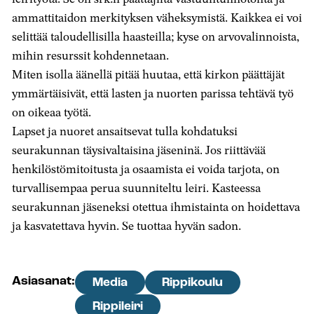
ammattitaidon merkityksen väheksymistä. Kaikkea ei voi
selittää taloudellisilla haasteilla; kyse on arvovalinnoista,
mihin resurssit kohdennetaan.
Miten isolla äänellä pitää huutaa, että kirkon päättäjät
ymmärtäisivät, että lasten ja nuorten parissa tehtävä työ
on oikeaa työtä.
Lapset ja nuoret ansaitsevat tulla kohdatuksi
seurakunnan täysivaltaisina jäseninä. Jos riittävää
henkilöstömitoitusta ja osaamista ei voida tarjota, on
turvallisempaa perua suunniteltu leiri. Kasteessa
seurakunnan jäseneksi otettua ihmistainta on hoidettava
ja kasvatettava hyvin. Se tuottaa hyvän sadon.
Asiasanat:
Media
Rippikoulu
Rippileiri