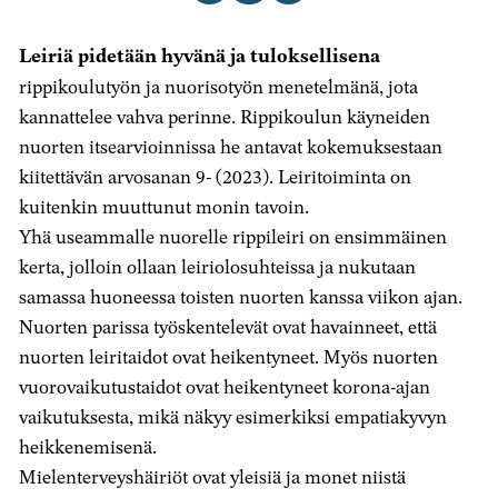
artikkeli
artikkeli
artikkeli
Facebookissa
X-
sähköpostilla
Leiriä pidetään hyvänä ja tuloksellisena
palvelussa
rippikoulutyön ja nuorisotyön menetelmänä, jota
kannattelee vahva perinne. Rippikoulun käyneiden
nuorten itsearvioinnissa he antavat kokemuksestaan
kiitettävän arvosanan 9- (2023). Leiritoiminta on
kuitenkin muuttunut monin tavoin.
Yhä useammalle nuorelle rippileiri on ensimmäinen
kerta, jolloin ollaan leiriolosuhteissa ja nukutaan
samassa huoneessa toisten nuorten kanssa viikon ajan.
Nuorten parissa työskentelevät ovat havainneet, että
nuorten leiritaidot ovat heikentyneet. Myös nuorten
vuorovaikutustaidot ovat heikentyneet korona-ajan
vaikutuksesta, mikä näkyy esimerkiksi empatiakyvyn
heikkenemisenä.
Mielenterveyshäiriöt ovat yleisiä ja monet niistä