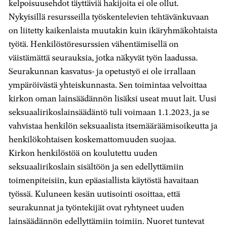
kelpoisuusehdot täyttäviä hakijoita ei ole ollut.
Nykyisillä resursseilla työskentelevien tehtävänkuvaan
on liitetty kaikenlaista muutakin kuin ikäryhmäkohtaista
työtä. Henkilöstöresurssien vähentämisellä on
väistämättä seurauksia, jotka näkyvät työn laadussa.
Seurakunnan kasvatus- ja opetustyö ei ole irrallaan
ympäröivästä yhteiskunnasta. Sen toimintaa velvoittaa
kirkon oman lainsäädännön lisäksi useat muut lait. Uusi
seksuaalirikoslainsäädäntö tuli voimaan 1.1.2023, ja se
vahvistaa henkilön seksuaalista itsemääräämisoikeutta ja
henkilökohtaisen koskemattomuuden suojaa.
Kirkon henkilöstöä on koulutettu uuden
seksuaalirikoslain sisältöön ja sen edellyttämiin
toimenpiteisiin, kun epäasiallista käytöstä havaitaan
työssä. Kuluneen kesän uutisointi osoittaa, että
seurakunnat ja työntekijät ovat ryhtyneet uuden
lainsäädännön edellyttämiin toimiin. Nuoret tuntevat