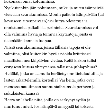
kokonaan omat kolumninsa.
Nyt kuitenkin jäin pohtimaan, miksi ja miten isänpäivää
vietetään seurakunnissa. Monin paikoin isänpäivään (tai
keväiseen äitienpäivään) voi liittyä odotettuja ja
onnistuneita paikallisia perinteitä. Seurakunnissa voi
olla valmiina hyviä ja toimivia käytäntöjä, joista ei
tietenkään kannata luopua.
Niissä seurakunnissa, joissa tällaisia tapoja ei ole
valmiina, olisi kuitenkin hyvä arvioida kriittisesti
maallisten merkkipäivien viettoa. Keitä kirkon tulisi
erityisesti kutsua yhteyteensä tällaisina juhlapyhinä?
Heitäkö, jotka on aamulla herätetty onnittelulauluilla ja
lasten askartelemilla korteilla? Vai heitä, jotka ovat
menossa nauttimaan sunnuntaibrunssia perheen ja
sukulaisten kanssa?
Herra on lähellä niitä, joilla on särkynyt sydän ja
murtunut mieli. Jos isänpäivä on syystä tai toisesta