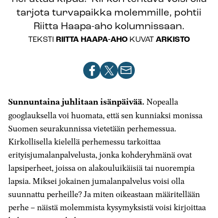
tarjota turvapaikka molemmille, pohtii
Riitta Haapa-aho kolumnissaan.
TEKSTI
RIITTA HAAPA-AHO
KUVAT
ARKISTO
Jaa
Jaa
Jaa
artikkeli
artikkeli
artikkeli
Facebookissa
X-
sähköpostilla
Sunnuntaina juhlitaan isänpäivää.
Nopealla
palvelussa
googlauksella voi huomata, että sen kunniaksi monissa
Suomen seurakunnissa vietetään perhemessua.
Kirkollisella kielellä perhemessu tarkoittaa
erityisjumalanpalvelusta, jonka kohderyhmänä ovat
lapsiperheet, joissa on alakouluikäisiä tai nuorempia
lapsia. Miksei jokainen jumalanpalvelus voisi olla
suunnattu perheille? Ja miten oikeastaan määritellään
perhe – näistä molemmista kysymyksistä voisi kirjoittaa