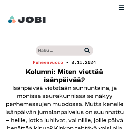
Siirry
Men
sisältöön
Etusivu
Haku:
–
Kun tuloksia tulee, voit selata niitä nuo
Jobimedia
Puheenvuoro
•
8.11.2024
Kolumni: Miten viettää
isänpäivää?
Isänpäivää vietetään sunnuntaina, ja
monissa seurakunnissa se näkyy
perhemessujen muodossa. Mutta kenelle
isänpäivän jumalanpalvelus on suunnattu
– heille, jotka juhlivat, vai niille, joille päivä
herättää kipua? Kirkon tehtävä voisi olla