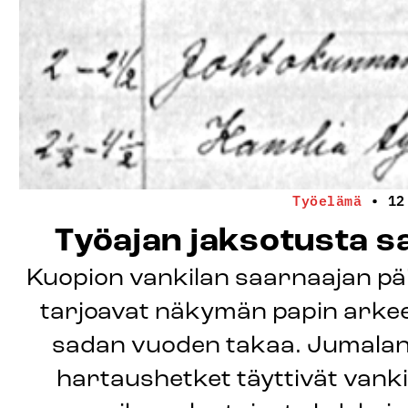
Työelämä
•
12
Työajan jaksotusta 
Kuopion vankilan saarnaajan pä
tarjoavat näkymän papin arkee
sadan vuoden takaa. Jumalanpa
hartaushetket täyttivät vankil