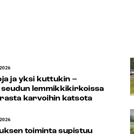
2026
oja ja yksi kuttukin –
 seudun lemmikkikirkoissa
erasta karvoihin katsota
2026
tuksen toiminta supistuu