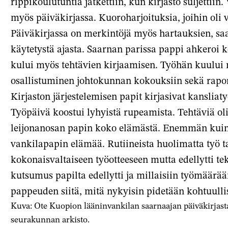
rippikoulutuntia jatkettiin, kun kirjasto suljettiin
myös päiväkirjassa. Kuoroharjoituksia, joihin oli v
Päiväkirjassa on merkintöjä myös hartauksien, saa
käytetystä ajasta. Saarnan parissa pappi ahkeroi k
kului myös tehtävien kirjaamisen. Työhän kuului m
osallistuminen johtokunnan kokouksiin sekä raport
Kirjaston järjestelemisen papit kirjasivat kansliaty
Työpäivä koostui lyhyistä rupeamista. Tehtäviä oli
leijonanosan papin koko elämästä. Enemmän kuin i
vankilapapin elämää. Rutiineista huolimatta työ t
kokonaisvaltaiseen työotteeseen mutta edellytti tek
kutsumus papilta edellytti ja millaisiin työmäärää
pappeuden siitä, mitä nykyisin pidetään kohtuullis
Kuva: Ote Kuopion lääninvankilan saarnaajan päiväkirjas
seurakunnan arkisto.