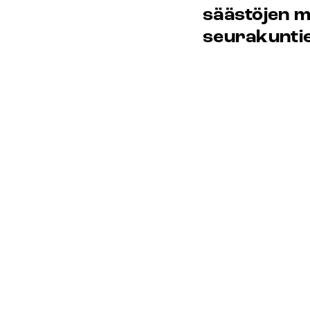
säästöjen m
seurakunti