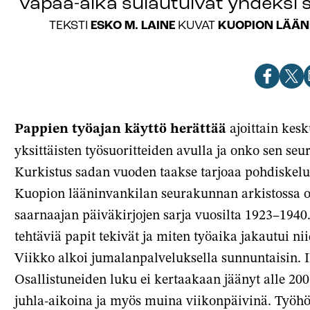
vapaa-aika sulautuivat yhdeksi 
ESKO M. LAINE
KUOPION LÄÄN
TEKSTI
KUVAT
Jaa
Jaa
J
artikkeli
artik
a
Facebook
X-
s
Pappien työajan käyttö herättää
ajoittain kesk
palve
yksittäisten työsuoritteiden avulla ja onko sen s
Kurkistus sadan vuoden taakse tarjoaa pohdiskelu
Kuopion lääninvankilan seurakunnan arkistossa o
saarnaajan päiväkirjojen sarja vuosilta 1923–1940. 
tehtäviä papit tekivät ja miten työaika jakautui ni
Viikko alkoi jumalanpalveluksella sunnuntaisin. Il
Osallistuneiden luku ei kertaakaan jäänyt alle 20
juhla-aikoina ja myös muina viikonpäivinä. Työhön