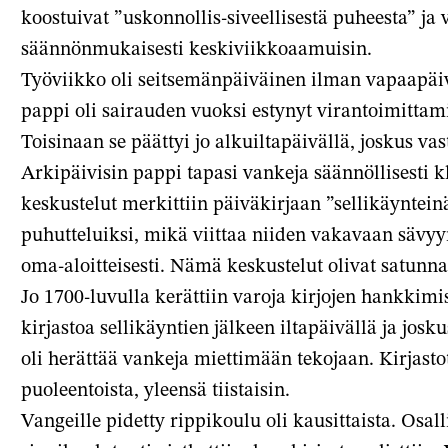
koostuivat ”uskonnollis-siveellisestä puheesta” ja v
säännönmukaisesti keskiviikkoaamuisin.
Työviikko oli seitsemänpäiväinen ilman vapaapäi
pappi oli sairauden vuoksi estynyt virantoimittamis
Toisinaan se päättyi jo alkuiltapäivällä, joskus vas
Arkipäivisin pappi tapasi vankeja säännöllisesti kl
keskustelut merkittiin päiväkirjaan ”sellikäynteinä
puhutteluiksi, mikä viittaa niiden vakavaan sävyyn
oma-aloitteisesti. Nämä keskustelut olivat satunna
Jo 1700-luvulla kerättiin varoja kirjojen hankkimi
kirjastoa sellikäyntien jälkeen iltapäivällä ja jos
oli herättää vankeja miettimään tekojaan. Kirjasto
puoleentoista, yleensä tiistaisin.
Vangeille pidetty rippikoulu oli kausittaista. Osal