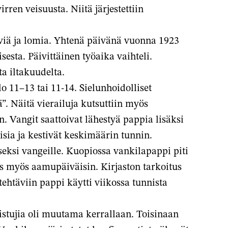
irren veisuusta. Niitä järjestettiin
viä ja lomia. Yhtenä päivänä vuonna 1923
esta. Päivittäinen työaika vaihteli.
ta iltakuudelta.
o 11–13 tai 11-14. Sielunhoidolliset
”. Näitä vierailuja kutsuttiin myös
. Vangit saattoivat lähestyä pappia lisäksi
isia ja kestivät keskimäärin tunnin.
seksi vangeille. Kuopiossa vankilapappi piti
kus myös aamupäiväisin. Kirjaston tarkoitus
tehtäviin pappi käytti viikossa tunnista
listujia oli muutama kerrallaan. Toisinaan