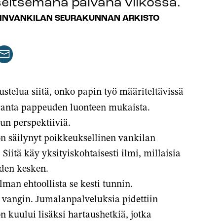
seitsemänä päivänä viikossa.
INVANKILAN SEURAKUNNAN ARKISTO
aa
keli
rtikkeli
issa
ähköpostilla
ustelua siitä, onko papin työ määriteltävissä
lussa
euranta pappeuden luonteen mukaista.
un perspektiiviä.
n säilynyt poikkeuksellinen vankilan
Siitä käy yksityiskohtaisesti ilmi, millaisia
iden kesken.
man ehtoollista se kesti tunnin.
0 vangin. Jumalanpalveluksia pidettiin
 kuului lisäksi hartaushetkiä, jotka