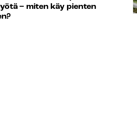
yötä − miten käy pienten
en?