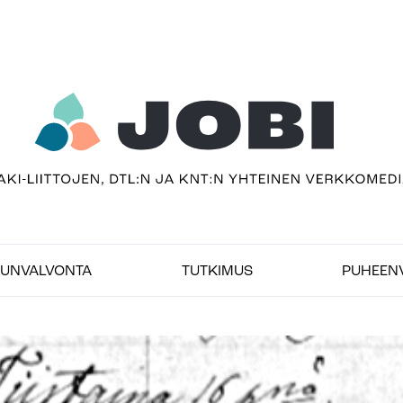
sivu
imedia
UNVALVONTA
TUTKIMUS
PUHEEN