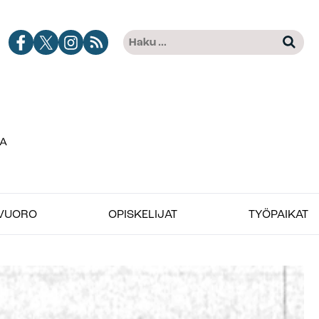
Jobimedian
Jobimedia
Jobimedia
Tilaa
Haku:
Kun tuloksia tulee, voit selat
Facebook-
X-
Instagramissa
Jobimedian
kanava
palvelussa
artikkelit
RSS-
syötteenä
VUORO
OPISKELIJAT
TYÖPAIKAT