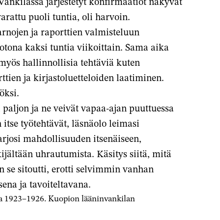
. Vankilassa järjestetyt konfirmaatiot näkyvät
arattu puoli tuntia, oli harvoin.
rnojen ja raporttien valmisteluun
otona kaksi tuntia viikoittain. Sama aika
yös hallinnollisia tehtäviä kuten
tien ja kirjastoluetteloiden laatiminen.
öksi.
 paljon ja ne veivät vapaa-ajan puuttuessa
tse työtehtävät, läsnäolo leimasi
arjosi mahdollisuuden itsenäiseen,
ijältään uhrautumista. Käsitys siitä, mitä
n se sitoutti, erotti selvimmin vanhan
ena ja tavoiteltavana.
ta 1923–1926. Kuopion lääninvankilan