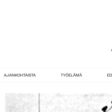
Siirry
sisältöön
Etu
–
Job
AJANKOHTAISTA
TYÖELÄMÄ
ED