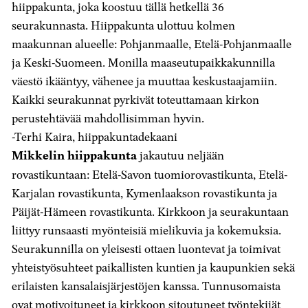
hiippakunta, joka koostuu tällä hetkellä 36
seurakunnasta. Hiippakunta ulottuu kolmen
maakunnan alueelle: Pohjanmaalle, Etelä-Pohjanmaalle
ja Keski-Suomeen. Monilla maaseutupaikkakunnilla
väestö ikääntyy, vähenee ja muuttaa keskustaajamiin.
Kaikki seurakunnat pyrkivät toteuttamaan kirkon
perustehtävää mahdollisimman hyvin.
-Terhi Kaira, hiippakuntadekaani
Mikkelin hiippakunta
jakautuu neljään
rovastikuntaan: Etelä-Savon tuomiorovastikunta, Etelä-
Karjalan rovastikunta, Kymenlaakson rovastikunta ja
Päijät-Hämeen rovastikunta. Kirkkoon ja seurakuntaan
liittyy runsaasti myönteisiä mielikuvia ja kokemuksia.
Seurakunnilla on yleisesti ottaen luontevat ja toimivat
yhteistyösuhteet paikallisten kuntien ja kaupunkien sekä
erilaisten kansalaisjärjestöjen kanssa. Tunnusomaista
ovat motivoituneet ja kirkkoon sitoutuneet työntekijät