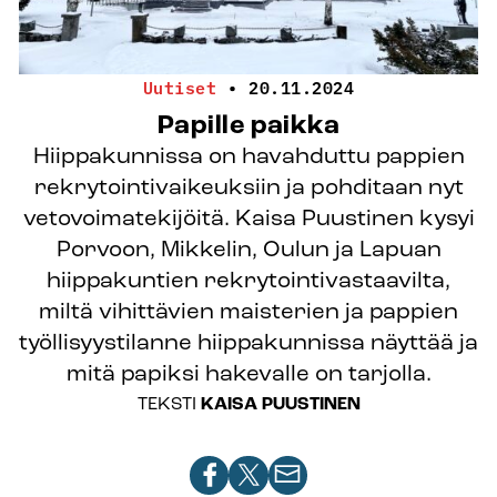
Uutiset
•
20.11.2024
Papille paikka
Hiippakunnissa on havahduttu pappien
rekrytointivaikeuksiin ja pohditaan nyt
vetovoimatekijöitä. Kaisa Puustinen kysyi
Porvoon, Mikkelin, Oulun ja Lapuan
hiippakuntien rekrytointivastaavilta,
miltä vihittävien maisterien ja pappien
työllisyystilanne hiippakunnissa näyttää ja
mitä papiksi hakevalle on tarjolla.
TEKSTI
KAISA PUUSTINEN
Jaa
Jaa
Jaa