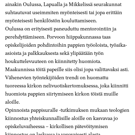
ainakin Oulussa, Lapualla ja Mikkelissä seurakunnat
suhtautuvat useimmiten myönteisesti tai jopa erittäin
myönteisesti henkilöstön kouluttamiseen.
Oulussa on erityisesti paneuduttu mentorointiin ja
perehdyttämiseen. Porvoon hiippakunnassa taas
opiskelijoiden pohdintoihin pappien työoloista, työaika-
asioista ja palkkauksesta sekä ylipäätään työn
houkuttelevuuteen on kiinnitetty huomiota.
Maakunnissa töitä papeille siis olisi jopa valittavaksi asti.
Vähenevien työntekijöiden trendi on huomattu
tuoreessa kirkon nelivuotiskertomuksessa, joka kiinnitti
huomiota pappien siirtymiseen kirkon töistä muille
aloille.
Opinnoista pappisuralle -tutkimuksen mukaan teologien
kiinnostus yhteiskunnallisille aloille on kasvavaa jo
opiskeluvaiheessa – kirkollisen pätevöitymisen
kiinnostus on laskussa ja varovaisesti alasta