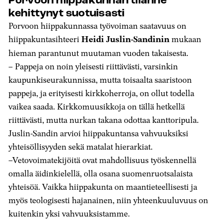
Porvoon hiippakunnan tilanne
kehittynyt suotuisasti
Porvoon hiippakunnassa työvoiman saatavuus on
hiippakuntasihteeri
Heidi Juslin-Sandinin
mukaan
hieman parantunut muutaman vuoden takaisesta.
– Pappeja on noin yleisesti riittävästi, varsinkin
kaupunkiseurakunnissa, mutta toisaalta saaristoon
pappeja, ja erityisesti kirkkoherroja, on ollut todella
vaikea saada. Kirkkomuusikkoja on tällä hetkellä
riittävästi, mutta nurkan takana odottaa kanttoripula.
Juslin-Sandin arvioi hiippakuntansa vahvuuksiksi
yhteisöllisyyden sekä matalat hierarkiat.
–Vetovoimatekijöitä ovat mahdollisuus työskennellä
omalla äidinkielellä, olla osana suomenruotsalaista
yhteisöä. Vaikka hiippakunta on maantieteellisesti ja
myös teologisesti hajanainen, niin yhteenkuuluvuus on
kuitenkin yksi vahvuuksistamme.