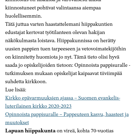
kiinnostuneet pohtivat valintaansa aiempaa
huolellisemmin.
Tätä juttua varten haastattelemani hiippakuntien
edustajat kertovat työtilanteen olevan hakijan
näkökulmasta loistava. Hiippakunnissa on herätty
uusien pappien tuen tarpeeseen ja vetovoimatekijöihin
on kiinnitetty huomiota jo nyt. Tämä tieto olisi hyvä
saada jo opiskelijoiden tietoon: Opinnoista pappisuralle -
tutkimuksen mukaan opiskelijat kaipaavat tiiviimpää
suhdetta kirkkoon.
Lue lisää:
Kirkko epävarmuuksien ajassa – Suomen evankelis-
luterilainen kirkko 2020-2023
Opinnoista pappisuralle – Pappeuteen kasvu, haasteet ja
muutokset
Lapuan hiippakunta
on vireä, kohta 70-vuotias