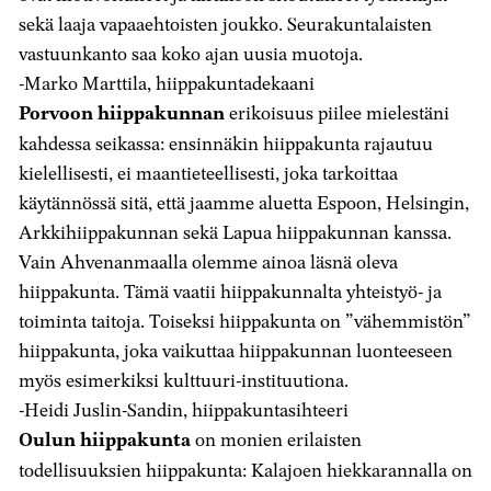
sekä laaja vapaaehtoisten joukko. Seurakuntalaisten
vastuunkanto saa koko ajan uusia muotoja.
-Marko Marttila, hiippakuntadekaani
Porvoon hiippakunnan
erikoisuus piilee mielestäni
kahdessa seikassa: ensinnäkin hiippakunta rajautuu
kielellisesti, ei maantieteellisesti, joka tarkoittaa
käytännössä sitä, että jaamme aluetta Espoon, Helsingin,
Arkkihiippakunnan sekä Lapua hiippakunnan kanssa.
Vain Ahvenanmaalla olemme ainoa läsnä oleva
hiippakunta. Tämä vaatii hiippakunnalta yhteistyö- ja
toiminta taitoja. Toiseksi hiippakunta on ”vähemmistön”
hiippakunta, joka vaikuttaa hiippakunnan luonteeseen
myös esimerkiksi kulttuuri-instituutiona.
-Heidi Juslin-Sandin, hiippakuntasihteeri
Oulun hiippakunta
on monien erilaisten
todellisuuksien hiippakunta: Kalajoen hiekkarannalla on