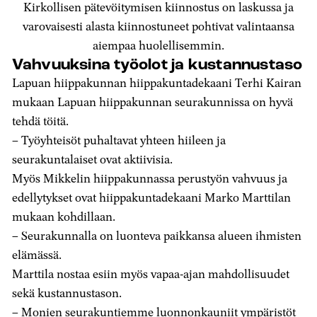
Kirkollisen pätevöitymisen kiinnostus on laskussa ja
varovaisesti alasta kiinnostuneet pohtivat valintaansa
aiempaa huolellisemmin.
Vahvuuksina työolot ja kustannustaso
Lapuan hiippakunnan hiippakuntadekaani Terhi Kairan
mukaan Lapuan hiippakunnan seurakunnissa on hyvä
tehdä töitä.
–
Työyhteisöt puhaltavat yhteen hiileen ja
seurakuntalaiset ovat aktiivisia.
Myös Mikkelin hiippakunnassa perustyön vahvuus ja
edellytykset ovat hiippakuntadekaani Marko Marttilan
mukaan kohdillaan.
– Seurakunnalla on luonteva paikkansa alueen ihmisten
elämässä.
Marttila nostaa esiin myös vapaa-ajan mahdollisuudet
sekä kustannustason.
– Monien seurakuntiemme luonnonkauniit ympäristöt