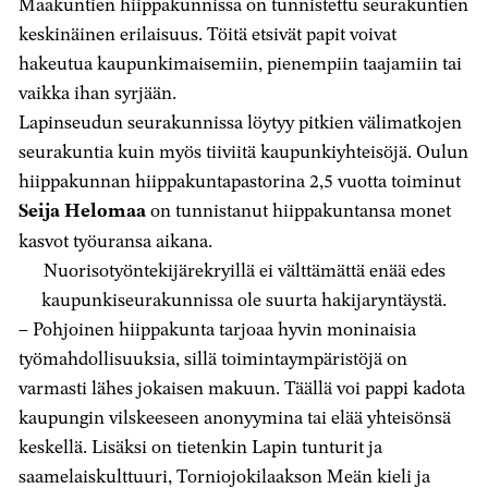
Maakuntien hiippakunnissa on tunnistettu seurakuntien
keskinäinen erilaisuus. Töitä etsivät papit voivat
hakeutua kaupunkimaisemiin, pienempiin taajamiin tai
vaikka ihan syrjään.
Lapinseudun seurakunnissa löytyy pitkien välimatkojen
seurakuntia kuin myös tiiviitä kaupunkiyhteisöjä. Oulun
hiippakunnan hiippakuntapastorina 2,5 vuotta toiminut
Seija Helomaa
on tunnistanut hiippakuntansa monet
kasvot työuransa aikana.
Nuorisotyöntekijärekryillä ei välttämättä enää edes
kaupunkiseurakunnissa ole suurta hakijaryntäystä.
– Pohjoinen hiippakunta tarjoaa hyvin moninaisia
työmahdollisuuksia, sillä toimintaympäristöjä on
varmasti lähes jokaisen makuun. Täällä voi pappi kadota
kaupungin vilskeeseen anonyymina tai elää yhteisönsä
keskellä. Lisäksi on tietenkin Lapin tunturit ja
saamelaiskulttuuri, Torniojokilaakson Meän kieli ja