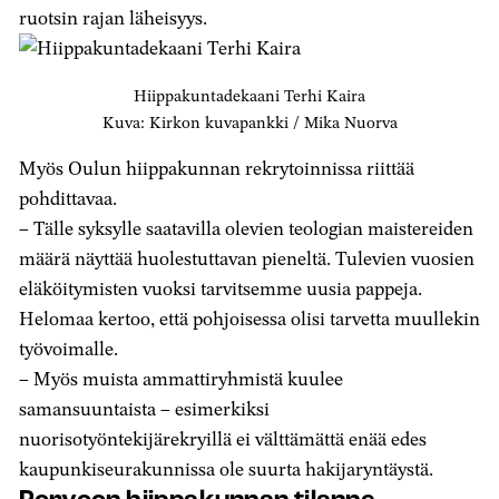
ruotsin rajan läheisyys.
Hiippakuntadekaani Terhi Kaira
Kuva: Kirkon kuvapankki / Mika Nuorva
Myös Oulun hiippakunnan rekrytoinnissa riittää
pohdittavaa.
– Tälle syksylle saatavilla olevien teologian maistereiden
määrä näyttää huolestuttavan pieneltä. Tulevien vuosien
eläköitymisten vuoksi tarvitsemme uusia pappeja.
Helomaa kertoo, että pohjoisessa olisi tarvetta muullekin
työvoimalle.
– Myös muista ammattiryhmistä kuulee
samansuuntaista – esimerkiksi
nuorisotyöntekijärekryillä ei välttämättä enää edes
kaupunkiseurakunnissa ole suurta hakijaryntäystä.