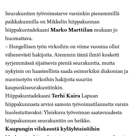
artikkeli
artikkeli
artikkeli
Facebookissa
X-
sähköpostilla
Seurakuntien työvoimatarve varsinkin pienemmillä
palvelussa
paikkakunnilla on Mikkelin hiippakunnan
hiippakuntadekaani
Marko Marttilan
mukaan jo
huomattava.
– Hengellisen työn virkoihin on viime vuosina ollut
vähenevästi hakijoita. Aiemmin tämä ilmiö kosketti
syrjemmässä sijaitsevia pieniä seurakuntia, mutta
nykyisin on haasteellista saada esimerkiksi diakonian ja
nuorisotyön virkoihin hakijoita suuriin
kaupunkiseurakuntiinkin.
Hiippakuntadekaani
Terhi Kaira
Lapuan
hiippakunnasta arvioi samoin työvoimatilannetta varsin
huolestuttavaksi: Yleiskuva työvoiman saatavuudesta
hiippakunnan seurakuntiin on heikko.
Kaupungin vilskeestä kyläyhteisöihin