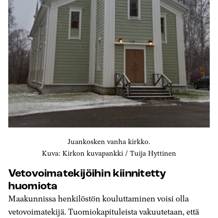
Juankosken vanha kirkko.
Kuva: Kirkon kuvapankki / Tuija Hyttinen
Vetovoimatekijöihin kiinnitetty
huomiota
Maakunnissa henkilöstön kouluttaminen voisi olla
vetovoimatekijä. Tuomiokapituleista vakuutetaan, että