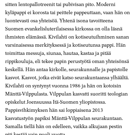
sitten lentopallotreenit tai pubivisan pito. Moderni
kyläpappi ei korosta tai peittele pappeuttaan, vaan hän on
luontevasti osa yhteisöä. Yhtenä isona tavoitteena
Suomen evankelisluterilaisessa kirkossa on olla läsnä
ihmisten elämässä. Kivilahti on kotiseutuihminen sanan
varsinaisessa merkityksessä ja kotiseutunsa pappi. Hän
toimittaa messuja, siunaa, hautaa, kastaa ja pitää
rippikouluja, eli tekee papin perustyötä oman yhteisönsä
keskellä. Hän antaa kirkolle, seurakunnalle ja papistolle
kasvot. Kasvot, jotka eivät katso seurakuntaansa ylhäältä.
Kivilahti on syntynyt vuonna 1986 ja hän on kotoisin
Mänttä-Vilppulasta. Vilppulan kasvatti suoritti teologian
opiskelut Joensuussa Itä-Suomen yliopistossa.
Pappisvihkimyksen hän sai loppiaisena 2013
kasvatustyön papiksi Mänttä-Vilppulan seurakuntaan.
Samalla tiellä hän on edelleen, vaikka alkujaan pestin
piti kestää vain puoli vuotta.