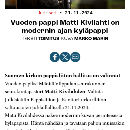
Uutiset
•
21.11.2024
Vuoden pappi Matti Kivilahti on
modernin ajan kyläpappi
TEKSTI
TOIMITUS
KUVA
MARKO MARIN
Jaa
Jaa
Jaa
artikkeli
artikkeli
artikkeli
Facebookissa
X-
sähköpostilla
Suomen kirkon pappisliiton hallitus on valinnut
palvelussa
Vuoden papiksi Mänttä-Vilppulan seurakunnan
seurakuntapastori
Matti Kivilahden
. Valinta
julkistettiin Pappisliiton ja Kanttori-urkuriliiton
valtuustojen juhlaillallisella 21.11.2024.
Matti Kivilahdessa näkee modernin kuvan perinteisestä
kyläpapista. Häntä nähdään ja tavataan paljon muissakin