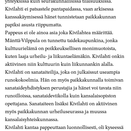
yhteyksissä kuin seurakunnallisissa tilaisuuksissa.
Kivilahti ei patsastele pantapaidassa, vaan arkisessa
kanssakäymisessä hänet tunnistetaan paikkakunnan
papiksi asusta riippumatta.
Pappeus ei ole ainoa asia joka Kivilahtea määrittää.
Mänttä-Vilppula on tunnettu taidekaupunkina, jonka
kulttuurielämä on poikkeuksellisen monimuotoista,
kuten laaja urheilu- ja liikuntaelämäkin. Kivilahti onkin
aktiivinen niin kulttuurin kuin liikunnankin alalla.
Kivilahti on sanataiteilija, joka on julkaissut useampia
runokokoelmia. Hän on myös paikkakunnalla toimivan
sanataideyhdistyksen perustajia ja hänet voi tavata niin
runoilloissa, sanataideviikolla kuin kansalaisopiston
opettajana. Sanataiteen lisäksi Kivilahti on aktiivinen
myös paikkakunnan urheiluseurassa ja muussa
kansalaisyhteiskunnassa.
Kivilahti kantaa pappeuttaan luonnollisesti, oli kyseessä