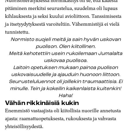
Nuorisoherätyksessä normikäsitys oli se, että kädestä
pitäminen merkitsi seurustelua, suudelma oli lupaus
kihlauksesta ja seksi kuului avioliittoon
.
Tanssimisesta
ja itsetyydytyksestä varoiteltiin. Vähemmistöjä ei vielä
tunnistettu.
Normisto suojeli meitä ja sain hyvän uskovan
puolison. Olen kiitollinen.
Meitä kehotettiin usein rukoilemaan Jumalalta
uskovaa puolisoa.
Laitoin opetuksen mukaan painoa puolison
uskovaisuudelle ja ajauduin huonoon liittoon.
Seurusteluluennot oli joillekin traumaattisia. Ei
minulle. Tein ja kokeilin kaikenlaista kuitenkin!
Haha!
Vähän rikkinäisiä kukin
Enemmistö vastaajista oli kiitollisia nuorille annetusta
ajasta: raamattuopetuksesta, rukouksesta ja vahvasta
yhteisöllisyydestä.