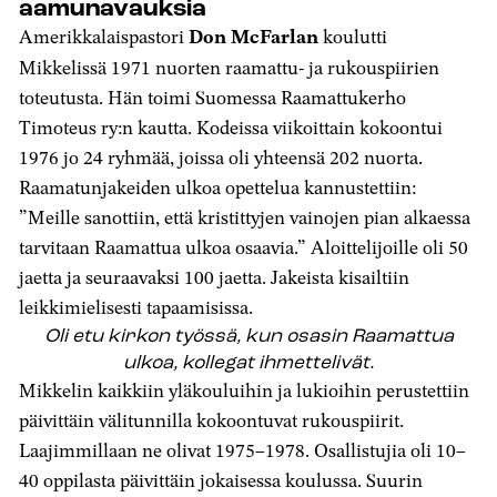
aamunavauksia
Amerikkalaispastori
Don McFarlan
koulutti
Mikkelissä 1971 nuorten raamattu- ja rukouspiirien
toteutusta. Hän toimi Suomessa Raamattukerho
Timoteus ry:n kautta. Kodeissa viikoittain kokoontui
1976 jo 24 ryhmää, joissa oli yhteensä 202 nuorta.
Raamatunjakeiden ulkoa opettelua kannustettiin:
”Meille sanottiin, että kristittyjen vainojen pian alkaessa
tarvitaan Raamattua ulkoa osaavia.” Aloittelijoille oli 50
jaetta ja seuraavaksi 100 jaetta. Jakeista kisailtiin
leikkimielisesti tapaamisissa.
Oli etu kirkon työssä, kun osasin Raamattua
ulkoa, kollegat ihmettelivät.
Mikkelin kaikkiin yläkouluihin ja lukioihin perustettiin
päivittäin välitunnilla kokoontuvat rukouspiirit.
Laajimmillaan ne olivat 1975–1978. Osallistujia oli 10–
40 oppilasta päivittäin jokaisessa koulussa. Suurin