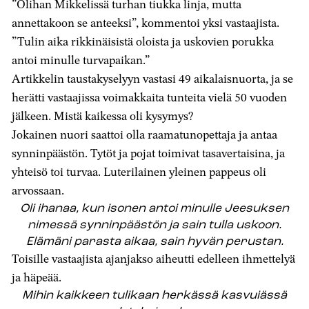
”Olihan Mikkelissä turhan tiukka linja, mutta
annettakoon se anteeksi”, kommentoi yksi vastaajista.
”Tulin aika rikkinäisistä oloista ja uskovien porukka
antoi minulle turvapaikan.”
Artikkelin taustakyselyyn vastasi 49 aikalaisnuorta, ja se
herätti vastaajissa voimakkaita tunteita vielä 50 vuoden
jälkeen. Mistä kaikessa oli kysymys?
Jokainen nuori saattoi olla raamatunopettaja ja antaa
synninpäästön. Tytöt ja pojat toimivat tasavertaisina, ja
yhteisö toi turvaa. Luterilainen yleinen pappeus oli
arvossaan.
Oli ihanaa, kun isonen antoi minulle Jeesuksen
nimessä synninpäästön ja sain tulla uskoon.
Elämäni parasta aikaa, sain hyvän perustan.
Toisille vastaajista ajanjakso aiheutti edelleen ihmettelyä
ja häpeää.
Mihin kaikkeen tulikaan herkässä kasvuiässä