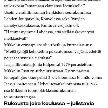
tai kirkossa ”antamaan elämänsä Jeesukselle.”
Usein vierailtiin saman henkisissä seurakunnissa
Lahden Joutjärvellä, Kouvolassa sekä Ryttylän
Lähetyskeskuksessa. Kulttuurierojakin oli:
”Hämmästyimme Lahdessa, että siellä uskovat tytöt
meikkasivat!”
Mikkelin erityispiirre oli urheilu ja kurinalaisuus:
”Meitä tyttöjä kehotettiin pukeutumaan väljästi, etteivät
pojat saa syntisiä ajatuksia”.
Laaja liikuntatarjonta huipentui 1979 perustettuun
Mikkelin Risti ry -urheiluseuraan. Ristin naisten
lentopallojoukkue pelasi 2. divisioonassa Elämän voima
Jeesus -paitoineen. Urheiluevankelioinnista tuli 1977
osa Mikkelin tuomiokirkkoseurakunnan
toimintastrategiaa.
Rukousta joka koulussa – julistavia