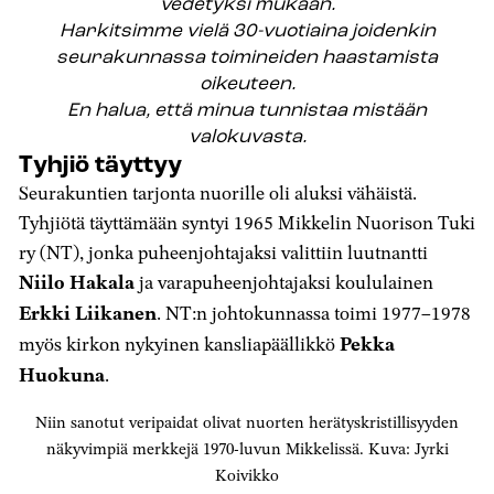
vedetyksi mukaan.
Harkitsimme vielä 30-vuotiaina joidenkin
seurakunnassa toimineiden haastamista
oikeuteen.
En halua, että minua tunnistaa mistään
valokuvasta.
Tyhjiö täyttyy
Seurakuntien tarjonta nuorille oli aluksi vähäistä.
Tyhjiötä täyttämään syntyi 1965 Mikkelin Nuorison Tuki
ry (NT), jonka puheenjohtajaksi valittiin luutnantti
Niilo Hakala
ja varapuheenjohtajaksi koululainen
Erkki Liikanen
. NT:n johtokunnassa toimi 1977–1978
myös kirkon nykyinen kansliapäällikkö
Pekka
Huokuna
.
Niin sanotut veripaidat olivat nuorten herätyskristillisyyden
näkyvimpiä merkkejä 1970-luvun Mikkelissä. Kuva: Jyrki
Koivikko