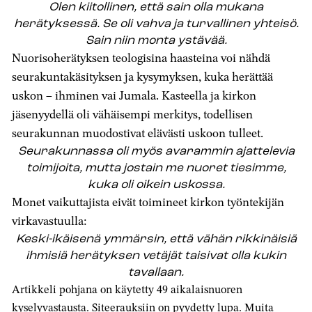
Olen kiitollinen, että sain olla mukana
herätyksessä. Se oli vahva ja turvallinen yhteisö.
Sain niin monta ystävää.
Nuorisoherätyksen teologisina haasteina voi nähdä
seurakuntakäsityksen ja kysymyksen, kuka herättää
uskon – ihminen vai Jumala. Kasteella ja kirkon
jäsenyydellä oli vähäisempi merkitys, todellisen
seurakunnan muodostivat elävästi uskoon tulleet.
Seurakunnassa oli myös avarammin ajattelevia
toimijoita, mutta jostain me nuoret tiesimme,
kuka oli oikein uskossa.
Monet vaikuttajista eivät toimineet kirkon työntekijän
virkavastuulla:
Keski-ikäisenä ymmärsin, että vähän rikkinäisiä
ihmisiä herätyksen vetäjät taisivat olla kukin
tavallaan.
Artikkeli pohjana on käytetty 49 aikalaisnuoren
kyselyvastausta. Siteerauksiin on pyydetty lupa. Muita