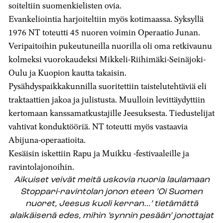
soiteltiin suomenkielisten ovia.
Evankeliointia harjoiteltiin myös kotimaassa. Syksyllä
1976 NT toteutti 45 nuoren voimin Operaatio Junan.
Veripaitoihin pukeutuneilla nuorilla oli oma retkivaunu
kolmeksi vuorokaudeksi Mikkeli-Riihimäki-Seinäjoki-
Oulu ja Kuopion kautta takaisin.
Pysähdyspaikkakunnilla suoritettiin taistelutehtäviä eli
traktaattien jakoa ja julistusta. Muulloin levittäydyttiin
kertomaan kanssamatkustajille Jeesuksesta. Tiedustelijat
vahtivat konduktööriä. NT toteutti myös vastaavia
Abijuna-operaatioita.
Kesäisin iskettiin Rapu ja Muikku -festivaaleille ja
ravintolajonoihin.
Aikuiset veivät meitä uskovia nuoria laulamaan
Stoppari-ravintolan jonon eteen ’Oi Suomen
nuoret, Jeesus kuoli kerran…’ tietämättä
alaikäisenä edes, mihin ’synnin pesään’ jonottajat