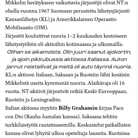
Mikkelin herätykseen vaikuttavia järjestöjä olivat NT:n
ohella vuonna 1967 Suomeen perustettu lähetysjärjestö
Kansanlähetys (KL) ja Amerikkalainen Operaatio
Mobilisaatio (OM).
Järjestöt kouluttivat nuoria 1–2 kuukauden kestoiseen
lähetystyöhön eli aktioihin kotimaassa ja ulkomailla.
Olihan se aikamoista. Olin juuri saanut ajokortin,
ja ajoin pikkubussia aktiossa Italiassa. Auton
jarrut reistailivat ja meitä oli auto täynnä nuoria.
KL:n aktioon Italiaan, Saksaan ja Ruotsiin lähti kesäisin
Mikkelistä useita kymmeniä nuoria. Alaikäraja oli 16
vuotta. NT-aktiivit järjestivät retkiä Keski-Eurooppaan,
Ruotsiin ja Leningradiin.
Italian aktiossa myytiin
Billy Grahamin
kirjaa Pace
con Dio (Rauha Jumalan kanssa). Saksassa tehtiin
turkkilaistyötä rautatieasemilla. Keskustelut paikallisten
kanssa olivat lyhyitä ulkoa opeteltuja lauseita. Ruotsissa