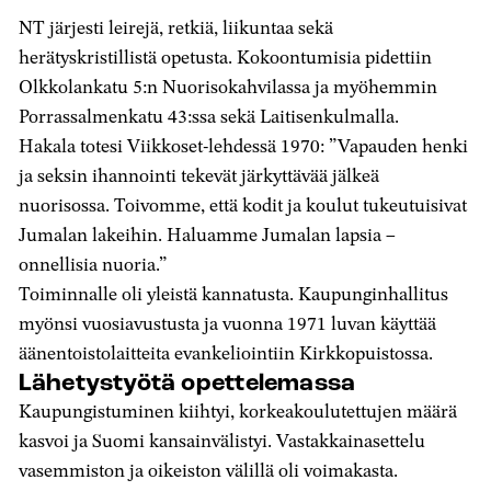
NT järjesti leirejä, retkiä, liikuntaa sekä
herätyskristillistä opetusta. Kokoontumisia pidettiin
Olkkolankatu 5:n Nuorisokahvilassa ja myöhemmin
Porrassalmenkatu 43:ssa sekä Laitisenkulmalla.
Hakala totesi Viikkoset-lehdessä 1970: ”Vapauden henki
ja seksin ihannointi tekevät järkyttävää jälkeä
nuorisossa. Toivomme, että kodit ja koulut tukeutuisivat
Jumalan lakeihin. Haluamme Jumalan lapsia –
onnellisia nuoria.”
Toiminnalle oli yleistä kannatusta. Kaupunginhallitus
myönsi vuosiavustusta ja vuonna 1971 luvan käyttää
äänentoistolaitteita evankeliointiin Kirkkopuistossa.
Lähetystyötä opettelemassa
Kaupungistuminen kiihtyi, korkeakoulutettujen määrä
kasvoi ja Suomi kansainvälistyi. Vastakkainasettelu
vasemmiston ja oikeiston välillä oli voimakasta.