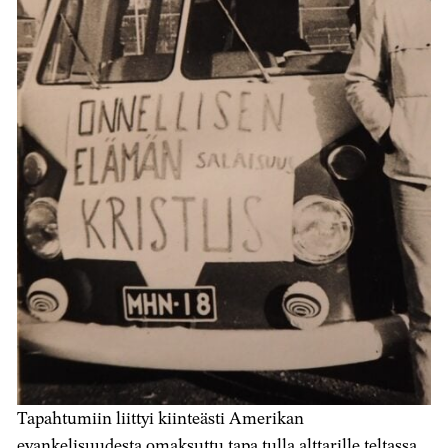
Tapahtumiin liittyi kiinteästi Amerikan
evankelisuudesta omaksuttu tapa tulla alttarille teltassa