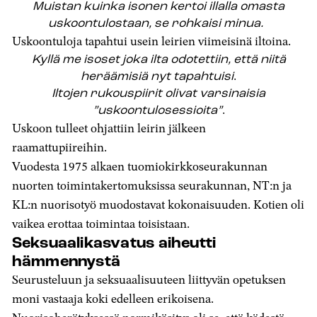
Muistan kuinka isonen kertoi illalla omasta
uskoontulostaan, se rohkaisi minua.
Uskoontuloja tapahtui usein leirien viimeisinä iltoina.
Kyllä me isoset joka ilta odotettiin, että niitä
heräämisiä nyt tapahtuisi
.
Iltojen rukouspiirit olivat varsinaisia
”uskoontulosessioita”
.
Uskoon tulleet ohjattiin leirin jälkeen
raamattupiireihin.
Vuodesta 1975 alkaen tuomiokirkkoseurakunnan
nuorten toimintakertomuksissa seurakunnan, NT:n ja
KL:n nuorisotyö muodostavat kokonaisuuden. Kotien oli
vaikea erottaa toimintaa toisistaan.
Seksuaalikasvatus aiheutti
hämmennystä
Seurusteluun ja seksuaalisuuteen liittyvän opetuksen
moni vastaaja koki edelleen erikoisena.