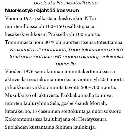
puolesta Neuvostoliitossa.
Nuorisotyö räjähtää kasvuun
Vuonna 1975 pelkästään keskiviikon NT:n
nuortenilloissa oli 100–150 osallistujaa ja
kesäkeskiviikkoisin Pitiksellä yli 100 nuorta.
Toiminnasta noin 80 % oli nuorten itsensä toteuttamaa.
Kavereita oli runsaasti, tuomiokirkossa meitä
kävi sunnuntaisin 50 nuorta oikeanpuoleisella
parvella.
Vuoden 1976 seurakunnan toimintakertomuksessa
aktiivisiksi seurakuntanuoriksi arvioitiin yli 200 nuorta
ja kaikkiaan viikkotoiminta tavoitti 500–700 nuorta.
Musiikkityö oli aktiivista. Paikkakunnalla toimivat
nuorten lauluryhmä Sela, gosbel-bändi Moriah,
kitarakerho, 17-jäseninen soittokunta ja nuorisokuoro.
Kokoontumisissa laulukirjana oli Herätysseura
Suolahden kustantama Sininen laulukirja.