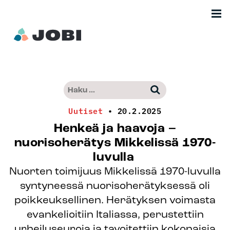
Siirry
Men
sisältöön
Etusivu
Haku:
–
Kun tuloksia tulee, voit selata niitä nuo
Jobimedia
Uutiset
•
20.2.2025
Henkeä ja haavoja –
nuorisoherätys Mikkelissä 1970-
luvulla
Nuorten toimijuus Mikkelissä 1970-luvulla
syntyneessä nuorisoherätyksessä oli
poikkeuksellinen. Herätyksen voimasta
evankelioitiin Italiassa, perustettiin
urheiluseuroja ja tavoitettiin kokonaisia