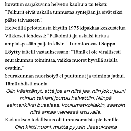
kuvattiin sarjakuvina helvetin kauhuja tai teksti:
”Pelkurit eivät uskalla tunnustaa syntejään ja eivät siksi
pääse taivaaseen”.
Helvetillä pelottelusta käytiin 1975 kipakkaa keskustelua
Viikkoset-lehdessä: ”Päätoimittaja uskalsi tarttua
ampiaispesään paljain käsin.” Tuomiorovasti
Seppo
Löytty
taiteili vastauksessaan: ”Tämä ei ole virallisesti
seurakunnan toimintaa, vaikka nuoret hyvällä asialla
ovatkin.”
Seurakunnan nuorisotyö ei puuttunut ja toiminta jatkui.
Tämä ahdisti monia.
Olin käsittänyt, että jos en niitä jaa, niin joku juuri
minun takiani joutuu helvettiin. Niinpä
esimerkiksi bussissa, koulumatkoillakin, saatoin
niitä antaa vieressä istuvalle.
Kadotuksen todellisuus oli tunnusomaista pietismille.
Olin kiltti nuori, mutta pyysin Jeesukselta