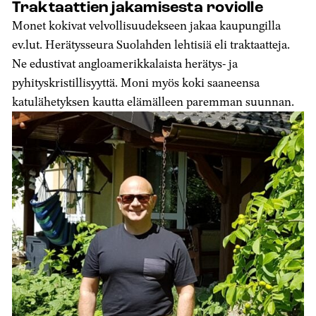
Traktaattien jakamisesta roviolle
Monet kokivat velvollisuudekseen jakaa kaupungilla
ev.lut. Herätysseura Suolahden lehtisiä eli traktaatteja.
Ne edustivat angloamerikkalaista herätys- ja
pyhityskristillisyyttä. Moni myös koki saaneensa
katulähetyksen kautta elämälleen paremman suunnan.