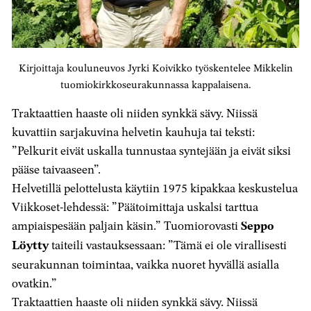
Kirjoittaja kouluneuvos Jyrki Koivikko työskentelee Mikkelin
tuomiokirkkoseurakunnassa kappalaisena.
Traktaattien haaste oli niiden synkkä sävy. Niissä
kuvattiin sarjakuvina helvetin kauhuja tai teksti:
”Pelkurit eivät uskalla tunnustaa syntejään ja eivät siksi
pääse taivaaseen”.
Helvetillä pelottelusta käytiin 1975 kipakkaa keskustelua
Viikkoset-lehdessä: ”Päätoimittaja uskalsi tarttua
ampiaispesään paljain käsin.” Tuomiorovasti
Seppo
Löytty
taiteili vastauksessaan: ”Tämä ei ole virallisesti
seurakunnan toimintaa, vaikka nuoret hyvällä asialla
ovatkin.”
Traktaattien haaste oli niiden synkkä sävy. Niissä