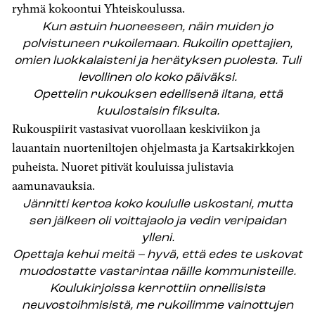
ryhmä kokoontui Yhteiskoulussa.
Kun astuin huoneeseen, näin muiden jo
polvistuneen rukoilemaan. Rukoilin opettajien,
omien luokkalaisteni ja herätyksen puolesta. Tuli
levollinen olo koko päiväksi.
Opettelin rukouksen edellisenä iltana, että
kuulostaisin fiksulta.
Rukouspiirit vastasivat vuorollaan keskiviikon ja
lauantain nuorteniltojen ohjelmasta ja Kartsakirkkojen
puheista. Nuoret pitivät kouluissa julistavia
aamunavauksia.
Jännitti kertoa koko koululle uskostani, mutta
sen jälkeen oli voittajaolo ja vedin veripaidan
ylleni.
Opettaja kehui meitä – hyvä, että edes te uskovat
muodostatte vastarintaa näille kommunisteille.
Koulukirjoissa kerrottiin onnellisista
neuvostoihmisistä, me rukoilimme vainottujen