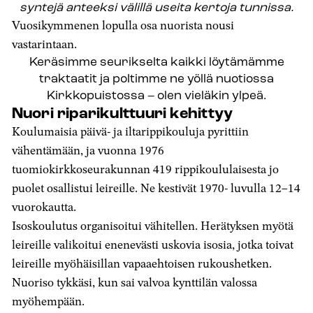
syntejä anteeksi välillä useita kertoja tunnissa.
Vuosikymmenen lopulla osa nuorista nousi
vastarintaan.
Keräsimme seurikselta kaikki löytämämme
traktaatit ja poltimme ne yöllä nuotiossa
Kirkkopuistossa – olen vieläkin ylpeä.
Nuori riparikulttuuri kehittyy
Koulumaisia päivä- ja iltarippikouluja pyrittiin
vähentämään, ja vuonna 1976
tuomiokirkkoseurakunnan 419 rippikoululaisesta jo
puolet osallistui leireille. Ne kestivät 1970- luvulla 12–14
vuorokautta.
Isoskoulutus organisoitui vähitellen. Herätyksen myötä
leireille valikoitui enenevästi uskovia isosia, jotka toivat
leireille myöhäisillan vapaaehtoisen rukoushetken.
Nuoriso tykkäsi, kun sai valvoa kynttilän valossa
myöhempään.