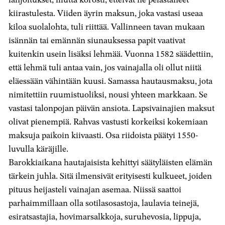
kiirastulesta. Viiden äyrin maksun, joka vastasi useaa
kiloa suolalohta, tuli riittää. Vallinneen tavan mukaan
isännän tai emännän siunauksessa papit vaativat
kuitenkin usein lisäksi lehmää. Vuonna 1582 säädettiin,
että lehmä tuli antaa vain, jos vainajalla oli ollut niitä
eläessään vähintään kuusi. Samassa hautausmaksu, jota
nimitettiin ruumistuoliksi, nousi yhteen markkaan. Se
vastasi talonpojan päivän ansiota. Lapsivainajien maksut
olivat pienempiä. Rahvas vastusti korkeiksi kokemiaan
maksuja paikoin kiivaasti. Osa riidoista päätyi 1550-
luvulla käräjille.
Barokkiaikana hautajaisista kehittyi säätyläisten elämän
tärkein juhla. Sitä ilmensivät erityisesti kulkueet, joiden
pituus heijasteli vainajan asemaa. Niissä saattoi
parhaimmillaan olla sotilasosastoja, laulavia teinejä,
esiratsastajia, hovimarsalkkoja, suruhevosia, lippuja,