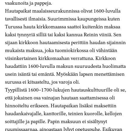
vaakunoita ja pappeja.
Hautapaikat maalaisseurakunnissa olivat 1600-luvulla
tavallisesti ilmaisia. Suurimmissa kaupungeissa kuten
Turussa hauta kirkkomaassa saattoi kuitenkin maksaa
kaksi tynnyriä silliä tai kaksi kannua Reinin viiniä. Sen
sijaan kirkkoon hautaamisesta perittiin haudan sijainnin
mukaista maksua, joka tuomiokirkossa oli vähintään
viisinkertainen kirkkomaahan verrattuna. Kirkkoon
haudattiin 1600-luvulla maksun suuruudesta huolimatta
usein isäntä tai emäntä. Myöskään lapsen menettämisen
surussa ei kitsasteltu, jos varoja oli.
Tyypillistä 1600–1700-lukujen hautauskulttuurille oli se,
että jokainen osa vainajan hautaan saattamisessa oli
hinnoiteltu erikseen. Hautapaikan lisäksi maksettiin
haudankaivajalle, kanttorille, teinien kuorolle, kellojen
soittajille ja papille. Papin maksuun ei sisältynyt
ruumissaarnaa, ainoastaan lyhyt opetuspuhe. Esikuvan