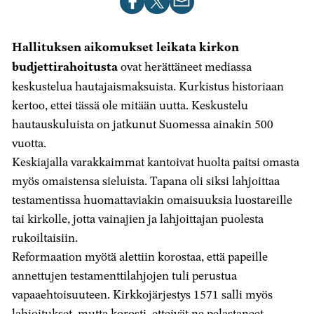
artikkeli
artikkeli
artikkeli
Facebookissa
X-
sähköpostilla
Hallituksen aikomukset leikata kirkon
palvelussa
budjettirahoitusta
ovat herättäneet mediassa
keskustelua hautajaismaksuista. Kurkistus historiaan
kertoo, ettei tässä ole mitään uutta. Keskustelu
hautauskuluista on jatkunut Suomessa ainakin 500
vuotta.
Keskiajalla varakkaimmat kantoivat huolta paitsi omasta
myös omaistensa sieluista. Tapana oli siksi lahjoittaa
testamentissa huomattaviakin omaisuuksia luostareille
tai kirkolle, jotta vainajien ja lahjoittajan puolesta
rukoiltaisiin.
Reformaation myötä alettiin korostaa, että papeille
annettujen testamenttilahjojen tuli perustua
vapaaehtoisuuteen. Kirkkojärjestys 1571 salli myös
lahjoitukset, mutta korosti, etteivät ne pelastaneet