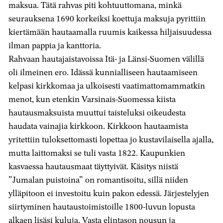
maksua. Tätä rahvas piti kohtuuttomana, minkä
seurauksena 1690 korkeiksi koettuja maksuja pyrittiin
kiertämään hautaamalla ruumis kaikessa hiljaisuudessa
ilman pappia ja kanttoria.
Rahvaan hautajaistavoissa Itä- ja Länsi-Suomen välillä
oli ilmeinen ero. Idässä kunnialliseen hautaamiseen
kelpasi kirkkomaa ja ulkoisesti vaatimattomammatkin
menot, kun etenkin Varsinais-Suomessa kiista
hautausmaksuista muuttui taisteluksi oikeudesta
haudata vainajia kirkkoon. Kirkkoon hautaamista
yritettiin tuloksettomasti lopettaa jo kustavilaisella ajalla,
mutta laittomaksi se tuli vasta 1822. Kaupunkien
kasvaessa hautausmaat täyttyivät. Käsitys niistä
”Jumalan puistoina” on romantisoitu, sillä niiden
ylläpitoon ei investoitu kuin pakon edessä. Järjestelyjen
siirtyminen hautaustoimistoille 1800-luvun lopusta
alkaen lisäsi kuluja. Vasta elintason nousun ja