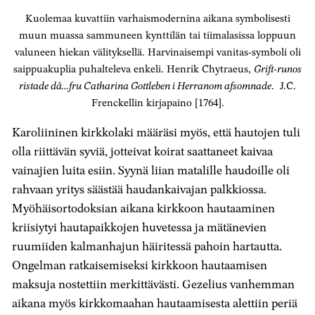
Kuolemaa kuvattiin varhaismodernina aikana symbolisesti
muun muassa sammuneen kynttilän tai tiimalasissa loppuun
valuneen hiekan välityksellä. Harvinaisempi vanitas-symboli oli
saippuakuplia puhalteleva enkeli. Henrik Chytraeus,
Grift-runos
ristade då…fru Catharina Gottleben i Herranom afsomnade
. J.C.
Frenckellin kirjapaino [1764].
Karoliininen kirkkolaki määräsi myös, että hautojen tuli
olla riittävän syviä, jotteivat koirat saattaneet kaivaa
vainajien luita esiin. Syynä liian matalille haudoille oli
rahvaan yritys säästää haudankaivajan palkkiossa.
Myöhäisortodoksian aikana kirkkoon hautaaminen
kriisiytyi hautapaikkojen huvetessa ja mätänevien
ruumiiden kalmanhajun häiritessä pahoin hartautta.
Ongelman ratkaisemiseksi kirkkoon hautaamisen
maksuja nostettiin merkittävästi. Gezelius vanhemman
aikana myös kirkkomaahan hautaamisesta alettiin periä