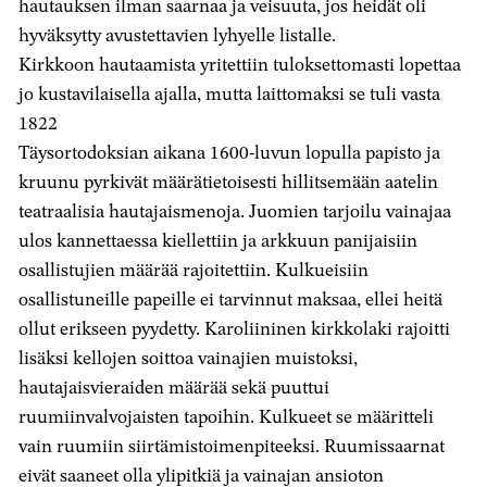
hautauksen ilman saarnaa ja veisuuta, jos heidät oli
hyväksytty avustettavien lyhyelle listalle.
Kirkkoon hautaamista yritettiin tuloksettomasti lopettaa
jo kustavilaisella ajalla, mutta laittomaksi se tuli vasta
1822
Täysortodoksian aikana 1600-luvun lopulla papisto ja
kruunu pyrkivät määrätietoisesti hillitsemään aatelin
teatraalisia hautajaismenoja. Juomien tarjoilu vainajaa
ulos kannettaessa kiellettiin ja arkkuun panijaisiin
osallistujien määrää rajoitettiin. Kulkueisiin
osallistuneille papeille ei tarvinnut maksaa, ellei heitä
ollut erikseen pyydetty. Karoliininen kirkkolaki rajoitti
lisäksi kellojen soittoa vainajien muistoksi,
hautajaisvieraiden määrää sekä puuttui
ruumiinvalvojaisten tapoihin. Kulkueet se määritteli
vain ruumiin siirtämistoimenpiteeksi. Ruumissaarnat
eivät saaneet olla ylipitkiä ja vainajan ansioton