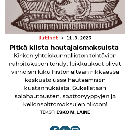
Uutiset
•
11.3.2025
Pitkä kiista hautajaismaksuista
Kirkon yhteiskunnallisten tehtävien
rahoitukseen tehdyt leikkaukset olivat
viimeisin luku historialtaan rikkaassa
keskustelussa hautaamisen
kustannuksista. Sukelletaan
salahautausten, saattoryyppyjen ja
kellonsoittomaksujen aikaan!
TEKSTI
ESKO M. LAINE
Jaa
Jaa
Jaa