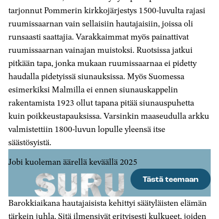
tarjonnut Pommerin kirkkojärjestys 1500-luvulta rajasi
ruumissaarnan vain sellaisiin hautajaisiin, joissa oli
runsaasti saattajia. Varakkaimmat myös painattivat
ruumissaarnan vainajan muistoksi. Ruotsissa jatkui
pitkään tapa, jonka mukaan ruumissaarnaa ei pidetty
haudalla pidetyissä siunauksissa. Myös Suomessa
esimerkiksi Malmilla ei ennen siunauskappelin
rakentamista 1923 ollut tapana pitää siunauspuhetta
kuin poikkeustapauksissa. Varsinkin maaseudulla arkku
valmistettiin 1800-luvun lopulle yleensä itse
säästösyistä.
Jobi kuoleman äärellä keväällä 2025
Tästä teemaan
Barokkiaikana hautajaisista kehittyi säätyläisten elämän
tärkein juhla. Sitä ilmensivät erityisesti kulkueet, joiden