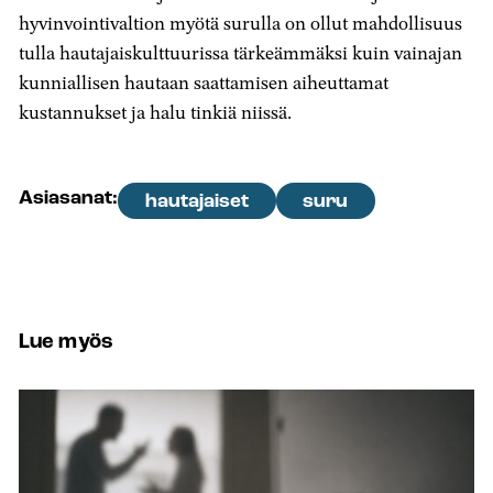
hyvinvointivaltion myötä surulla on ollut mahdollisuus
tulla hautajaiskulttuurissa tärkeämmäksi kuin vainajan
kunniallisen hautaan saattamisen aiheuttamat
kustannukset ja halu tinkiä niissä.
Asiasanat:
hautajaiset
suru
Lue myös