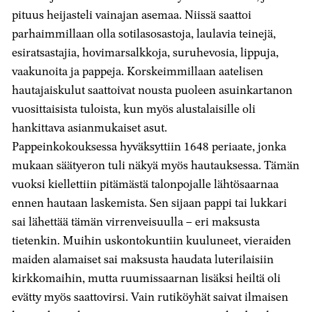
pituus heijasteli vainajan asemaa. Niissä saattoi
parhaimmillaan olla sotilasosastoja, laulavia teinejä,
esiratsastajia, hovimarsalkkoja, suruhevosia, lippuja,
vaakunoita ja pappeja. Korskeimmillaan aatelisen
hautajaiskulut saattoivat nousta puoleen asuinkartanon
vuosittaisista tuloista, kun myös alustalaisille oli
hankittava asianmukaiset asut.
Pappeinkokouksessa hyväksyttiin 1648 periaate, jonka
mukaan säätyeron tuli näkyä myös hautauksessa. Tämän
vuoksi kiellettiin pitämästä talonpojalle lähtösaarnaa
ennen hautaan laskemista. Sen sijaan pappi tai lukkari
sai lähettää tämän virrenveisuulla – eri maksusta
tietenkin. Muihin uskontokuntiin kuuluneet, vieraiden
maiden alamaiset sai maksusta haudata luterilaisiin
kirkkomaihin, mutta ruumissaarnan lisäksi heiltä oli
evätty myös saattovirsi. Vain rutiköyhät saivat ilmaisen