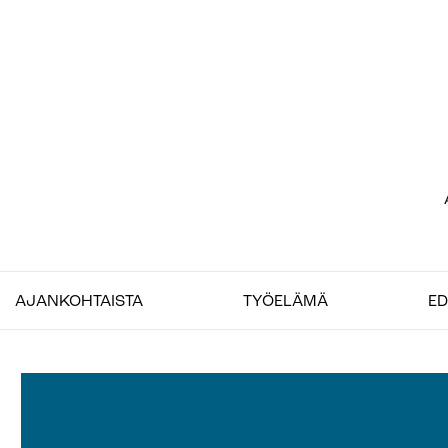
Siirry
sisältöön
Etu
–
Job
AJANKOHTAISTA
TYÖELÄMÄ
ED