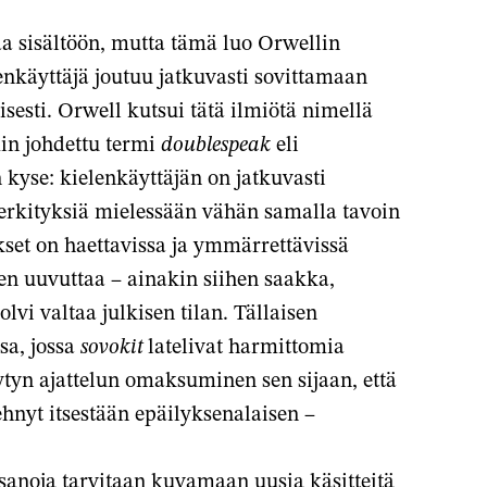
taa sisältöön, mutta tämä luo Orwellin
enkäyttäjä joutuu jatkuvasti sovittamaan
sesti. Orwell kutsui tätä ilmiötä nimellä
in johdettu termi
doublespeak
eli
kyse: kielenkäyttäjän on jatkuvasti
erkityksiä mielessään vähän samalla tavoin
kset on haettavissa ja ymmärrettävissä
n uuvuttaa – ainakin siihen saakka,
vi valtaa julkisen tilan. Tällaisen
sa, jossa
sovokit
latelivat harmittomia
ytyn ajattelun omaksuminen sen sijaan, että
hnyt itsestään epäilyksenalaisen –
anoja tarvitaan kuvamaan uusia käsitteitä