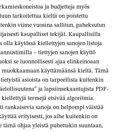
 virkamieskoneistoa ja budjetteja myös
luun tarkoitettua kieltä on poistettu
tenkin viime vuosina sallitun, paheksutun
jaisesti kaupalliset tekijät. Kaupallisilla
a olla käytössä kiellettyjen sanojen listoja
annustimilla – tiettyjen sanojen käyttö
oksi se luonnollisesti ajaa elinkeinoaan
ijia muokkaamaan käyttämäänsä kieltä. Tämä
tietyistä asioista on tarpeellista kuitenkin
elollisuutena” ja lapsiinsekaantujista PDF-
kiellettyjä termejä etsivää algoritmia.
sti rankaisevia sanoja on helpompi väistää
yttää erityisesti, jos aihe kuitenkin on
e tämä ohjaa yleistä puhettakin suuntaan,