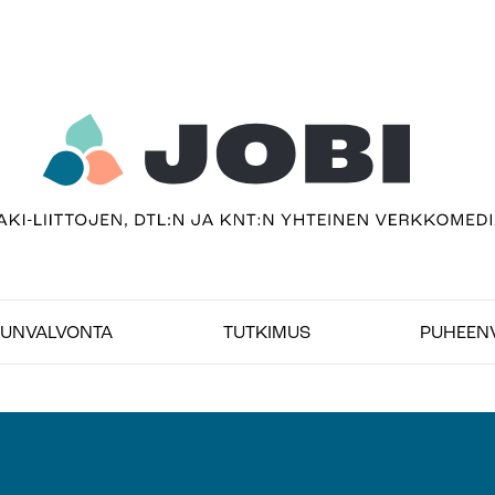
sivu
imedia
UNVALVONTA
TUTKIMUS
PUHEEN