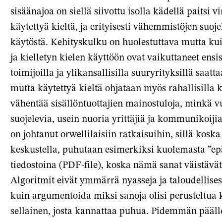
sisäänajoa on siellä siivottu isolla kädellä paitsi
käytettyä kieltä, ja erityisesti vähemmistöjen suoje
käytöstä. Kehityskulku on huolestuttava mutta kui
ja kielletyn kielen käyttöön ovat vaikuttaneet ensisi
toimijoilla ja ylikansallisilla suuryrityksillä saatta
mutta käytettyä kieltä ohjataan myös rahallisilla k
vähentää sisällöntuottajien mainostuloja, minkä vu
suojelevia, usein nuoria yrittäjiä ja kommuniko
on johtanut orwellilaisiin ratkaisuihin, sillä koska 
keskustella, puhutaan esimerkiksi kuolemasta ”epä
tiedostoina (PDF-file), koska nämä sanat väistävät 
Algoritmit eivät ymmärrä nyasseja ja taloudellise
kuin argumentoida miksi sanoja olisi perusteltua kä
sellainen, josta kannattaa puhua. Pidemmän pääll