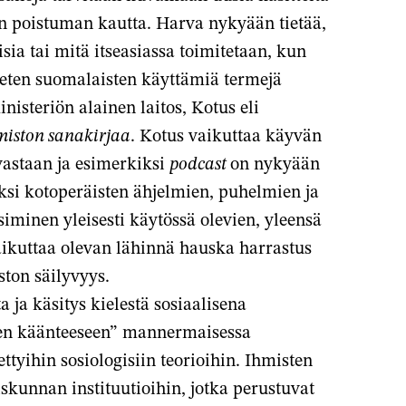
en poistuman kautta. Harva nykyään tietää,
isia tai mitä itseasiassa toimitetaan, kun
keten suomalaisten käyttämiä termejä
inisteriön alainen laitos, Kotus eli
imiston sanakirjaa
. Kotus vaikuttaa käyvän
vastaan ja esimerkiksi
podcast
on nykyään
ksi kotoperäisten ähjelmien, puhelmien ja
siminen yleisesti käytössä olevien, yleensä
vaikuttaa olevan lähinnä hauska harrastus
ton säilyvyys.
ja käsitys kielestä sosiaalisena
seen käänteeseen” mannermaisessa
tettyihin sosiologisiin teorioihin. Ihmisten
iskunnan instituutioihin, jotka perustuvat