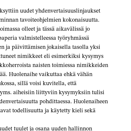
issa
ähköpostilla
ksyttiin uudet yhdenvertaisuuslinjaukset
lussa
toiminnan tavoiteohjelmien kokonaisuutta.
massa olleet ja tässä aikavälissä jo
apaperia valmistelleessa työryhmässä
n ja päivittämisen jokaisella tasolla yksi
ittuneet nimikkeet eli esimerkiksi kysymys
rkkoherroista naisten toimiessa nimikkeiden
yttää. Huolenaihe vaikuttaa ehkä vähän
ossa, sillä voisi kuvitella, että
ms. aiheisiin liittyviin kysymyksiin tulisi
denvertaisuutta pohdittaessa. Huolenaiheen
avat todellisuutta ja käytetty kieli sekä
udet tuulet ja osana uuden hallinnon