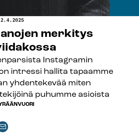
2.4.2025
sanojen merkitys
viidakossa
eenparsista Instagramin
ä on intressi hallita tapaamme
kaan yhdentekevää miten
ntekijöinä puhumme asioista
YRÄÄNVUORI
aa
keli
rtikkeli