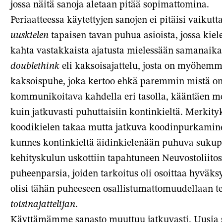
jossa näitä sanoja aletaan pitää sopimattomina.
Periaatteessa käytettyjen sanojen ei pitäisi vaikut
uuskielen
tapaisen tavan puhua asioista, jossa kiel
kahta vastakkaista ajatusta mielessään samanaikai
doublethink
eli kaksoisajattelu, josta on myöhemm
kaksoispuhe, joka kertoo ehkä paremmin mistä on 
kommunikoitava kahdella eri tasolla, kääntäen m
kuin jatkuvasti puhuttaisiin kontinkieltä. Merkity
koodikielen takaa mutta jatkuva koodinpurkamine
kunnes kontinkieltä äidinkielenään puhuva sukupol
kehityskulun uskottiin tapahtuneen Neuvostoliitos
puheenparsia, joiden tarkoitus oli osoittaa hyväks
olisi tähän puheeseen osallistumattomuudellaan te
toisinajattelijan
.
Käyttämämme sanasto muuttuu jatkuvasti. Uusia s