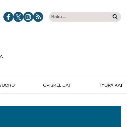
Jobimedian
Jobimedia
Jobimedia
Tilaa
Haku:
Kun tuloksia tulee, voit selat
Facebook-
X-
Instagramissa
Jobimedian
kanava
palvelussa
artikkelit
RSS-
syötteenä
VUORO
OPISKELIJAT
TYÖPAIKAT