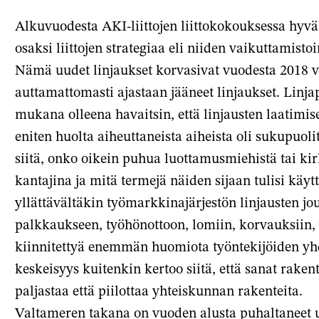
Facebook
X-
s
Alkuvuodesta AKI-liittojen liittokokouksessa hyvä
palve
osaksi liittojen strategiaa eli niiden vaikuttamis
Nämä uudet linjaukset korvasivat vuodesta 2018 voi
auttamattomasti ajastaan jääneet linjaukset. Linj
mukana olleena havaitsin, että linjausten laatimise
eniten huolta aiheuttaneista aiheista oli sukupuol
siitä, onko oikein puhua luottamusmiehistä tai ki
kantajina ja mitä termejä näiden sijaan tulisi kä
yllättävältäkin työmarkkinajärjestön linjausten jouk
palkkaukseen, työhönottoon, lomiin, korvauksiin, y
kiinnitettyä enemmän huomiota työntekijöiden yh
keskeisyys kuitenkin kertoo siitä, että sanat rakent
paljastaa että piilottaa yhteiskunnan rakenteita.
Valtameren takana on vuoden alusta puhaltaneet u