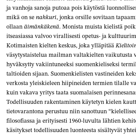
ja vanhoja sanoja putoaa pois käytöstä luonnollis
mikä on se
nahkuri
, jonka orsille sovitaan tapaam
ollaan
äimänkäkenä
. Monista muista kielistä poi
itseasiassa valvoo virallisesti opetus- ja kulttuurim
Kotimaisten kielten keskus, joka ylläpitää
Kielito
väsytystaistelua mailman valtakielten vaikutusta 
hyväksytty vakiintuneeksi suomenkieliseksi termi
taltioiden sijaan. Suomenkielisten vastineiden kek
verkosta yleiskieleen hiipineiden termien tilalle 
kuin vakava yritys taata suomalaisen perinnesanas
Todellisuuden rakentaminen käytetyn kielen kautta 
tietovarantona perustuu niin sanottuun “kielelli
filosofiassa ja erityisesti 1960-luvulta lähtien kehi
käsitykset todellisuuden luonteesta sisältyvät yhte