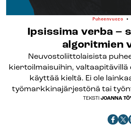
Puheenvuoro
•
Ipsissima verba – 
algoritmien 
Neuvostoliittolaisista puh
kiertoilmaisuihin, valtaapitävill
käyttää kieltä. Ei ole lain
työmarkkinajärjestönä tai työ
JOANNA TÖ
TEKSTI
Jaa
Jaa
J
artikkeli
artik
a