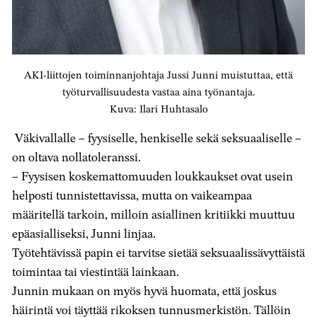
AKI-liittojen toiminnanjohtaja Jussi Junni muistuttaa, että
työturvallisuudesta vastaa aina työnantaja.
Kuva: Ilari Huhtasalo
Väkivallalle – fyysiselle, henkiselle sekä seksuaaliselle –
on oltava nollatoleranssi.
– Fyysisen koskemattomuuden loukkaukset ovat usein
helposti tunnistettavissa, mutta on vaikeampaa
määritellä tarkoin, milloin asiallinen kritiikki muuttuu
epäasialliseksi, Junni linjaa.
Työtehtävissä papin ei tarvitse sietää seksuaalissävyttäistä
toimintaa tai viestintää lainkaan.
Junnin mukaan on myös hyvä huomata, että joskus
häirintä voi täyttää rikoksen tunnusmerkistön. Tällöin