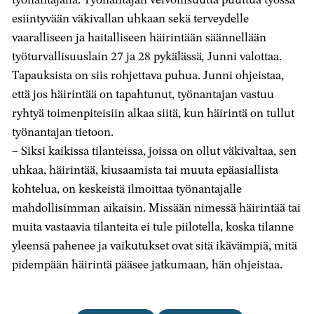
esiintyvään väkivallan uhkaan sekä terveydelle
vaaralliseen ja haitalliseen häirintään säännellään
työturvallisuuslain 27 ja 28 pykälässä
,
Junni valottaa.
Tapauksista on siis rohjettava puhua. Junni ohjeistaa,
että jos häirintää on tapahtunut, työnantajan vastuu
ryhtyä toimenpiteisiin alkaa siitä, kun häirintä on tullut
työnantajan tietoon.
– Siksi kaikissa tilanteissa, joissa on ollut väkivaltaa, sen
uhkaa, häirintää, kiusaamista tai muuta epäasiallista
kohtelua, on keskeistä ilmoittaa työnantajalle
mahdollisimman aikaisin. Missään nimessä häirintää tai
muita vastaavia tilanteita ei tule piilotella, koska tilanne
yleensä pahenee ja vaikutukset ovat sitä ikävämpiä, mitä
pidempään häirintä pääsee jatkumaan
,
hän ohjeistaa.