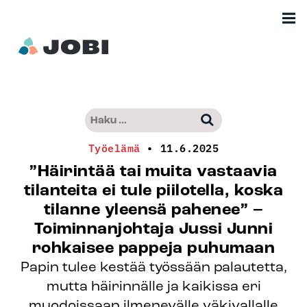
Siirry
Men
sisältöön
Etusivu
Haku:
–
Kun tuloksia tulee, voit selata niitä nuo
Jobimedia
Työelämä
•
11.6.2025
”Häirintää tai muita vastaavia
tilanteita ei tule piilotella, koska
tilanne yleensä pahenee” –
Toiminnanjohtaja Jussi Junni
rohkaisee pappeja puhumaan
Papin tulee kestää työssään palautetta,
mutta häirinnälle ja kaikissa eri
muodoissaan ilmenevälle väkivallalle