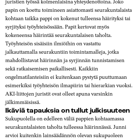
juristien työssä kolmenlaisina yhteydenottoina. Joko
papin on koettu toimineen asiattomasti seurakuntalaista
kohtaan taikka pappi on kokenut tulleensa häirityksi tai
syrjityksi työyhteisössään. Papit kertovat myös
kokeneensa häirintää seurakuntalaisen taholta.
Työyhteisön sisäisiin ilmiöihin on vastattu
jalkauttamalla seurakuntiin toimintamalleja, jotka
mahdollistavat häirinnän ja syrjinnän tunnistamisen
sekä ratkaisemisen paikallisesti. Kaikkiin
ongelmatilanteisiin ei kuitenkaan pystytä puuttumaan
esimerkiksi työyhteisön ilmapiirin tai hierarkian vuoksi.
AKI-liittojen juristit ovat olleet apuna varsinkin
jälkimmäisissä.
Ikäviä tapauksia on tullut julkisuuteen
Sukupuolella on edelleen väliä pappien kohtaamassa
seurakuntalaisten taholta tulleessa häirinnässä. Junni
arvioi kuitenkin lainsäädännön olevan sukupuoleen