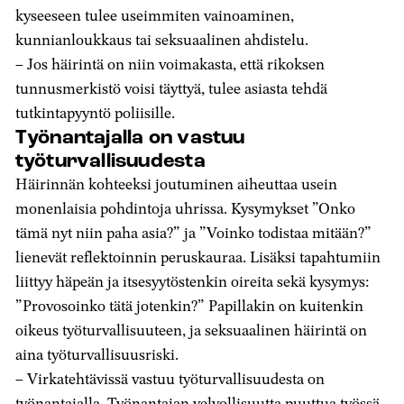
kyseeseen tulee useimmiten vainoaminen,
kunnianloukkaus tai seksuaalinen ahdistelu.
– Jos häirintä on niin voimakasta, että rikoksen
tunnusmerkistö voisi täyttyä, tulee asiasta tehdä
tutkintapyyntö poliisille.
Työnantajalla on vastuu
työturvallisuudesta
Häirinnän kohteeksi joutuminen aiheuttaa usein
monenlaisia pohdintoja uhrissa. Kysymykset ”Onko
tämä nyt niin paha asia?” ja ”Voinko todistaa mitään?”
lienevät reflektoinnin peruskauraa. Lisäksi tapahtumiin
liittyy häpeän ja itsesyytöstenkin oireita sekä kysymys:
”Provosoinko tätä jotenkin?” Papillakin on kuitenkin
oikeus työturvallisuuteen, ja seksuaalinen häirintä on
aina työturvallisuusriski.
– Virkatehtävissä vastuu työturvallisuudesta on
työnantajalla. Työnantajan velvollisuutta puuttua työssä