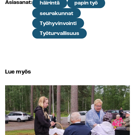
Asiasanat:
häirintä
papin työ
seurakunnat
Työhyvinvointi
Työturvallisuus
Lue myös