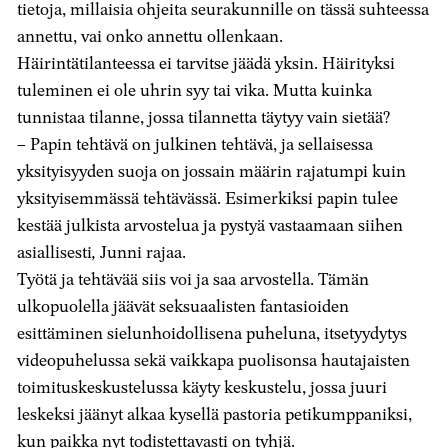
tietoja, millaisia ohjeita seurakunnille on tässä suhteessa
annettu, vai onko annettu ollenkaan.
Häirintätilanteessa ei tarvitse jäädä yksin. Häirityksi
tuleminen ei ole uhrin syy tai vika. Mutta kuinka
tunnistaa tilanne, jossa tilannetta täytyy vain sietää?
– Papin tehtävä on julkinen tehtävä, ja sellaisessa
yksityisyyden suoja on jossain määrin rajatumpi kuin
yksityisemmässä tehtävässä. Esimerkiksi papin tulee
kestää julkista arvostelua ja pystyä vastaamaan siihen
asiallisesti
,
Junni rajaa.
Työtä ja tehtävää siis voi ja saa arvostella. Tämän
ulkopuolella jäävät seksuaalisten fantasioiden
esittäminen sielunhoidollisena puheluna, itsetyydytys
videopuhelussa sekä vaikkapa puolisonsa hautajaisten
toimituskeskustelussa käyty keskustelu, jossa juuri
leskeksi jäänyt alkaa kysellä pastoria petikumppaniksi,
kun paikka nyt todistettavasti on tyhjä.