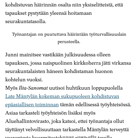
kohdistuvan häirinnän osalta niin yksiselitteistä, että
tapaukset pystytään yleensä hoitamaan
seurakuntatasolla.
Työnantajan on puututtava häirintään työturvallisuuslain
perusteella.
Junni mainitsee vastikään julkisuudessa olleen
tapauksen, jossa naispuolinen kirkkoherra jätti virkansa
seurakuntalaisten häneen kohdistaman huonon
kohtelun vuoksi.
Myös
Ilta-Sanomat
uutisoi huhtikuun loppupuolella
Late Mäntylän kokeman sukupuoleen kohdistuvan
epäasiallisen toiminnan
tämän edellisessä työyhteisössä.
Asiaa tarkasteli työyhteisön lisäksi myös
Aluehallintovirasto, joka katsoi, ettei työnantaja ollut
täyttänyt velvollisuuttaan tarkastella Mäntylän terveyttä
vaarantavia kuormitustekijöitä riittävällä tavalla.