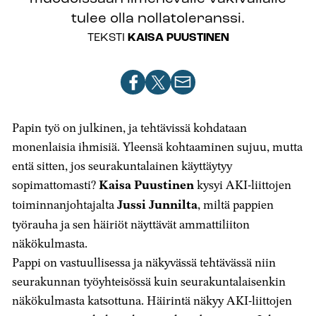
tulee olla nollatoleranssi.
TEKSTI
KAISA PUUSTINEN
Jaa
Jaa
Jaa
artikkeli
artikkeli
artikkeli
Facebookissa
X-
sähköpostilla
Papin työ on julkinen, ja tehtävissä kohdataan
palvelussa
monenlaisia ihmisiä. Yleensä kohtaaminen sujuu, mutta
entä sitten, jos seurakuntalainen käyttäytyy
sopimattomasti?
Kaisa Puustinen
kysyi AKI-liittojen
toiminnanjohtajalta
Jussi Junnilta
, miltä pappien
työrauha ja sen häiriöt näyttävät ammattiliiton
näkökulmasta.
Pappi on vastuullisessa ja näkyvässä tehtävässä niin
seurakunnan työyhteisössä kuin seurakuntalaisenkin
näkökulmasta katsottuna. Häirintä näkyy AKI-liittojen