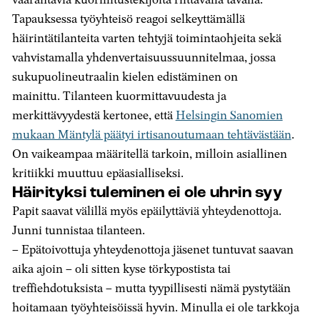
Tapauksessa työyhteisö reagoi selkeyttämällä
häirintätilanteita varten tehtyjä toimintaohjeita sekä
vahvistamalla yhdenvertaisuussuunnitelmaa, jossa
sukupuolineutraalin kielen edistäminen on
mainittu. Tilanteen kuormittavuudesta ja
merkittävyydestä kertonee, että
Helsingin Sanomien
mukaan Mäntylä päätyi irtisanoutumaan tehtävästään
.
On vaikeampaa määritellä tarkoin, milloin asiallinen
kritiikki muuttuu epäasialliseksi.
Häirityksi tuleminen ei ole uhrin syy
Papit saavat välillä myös epäilyttäviä yhteydenottoja.
Junni tunnistaa tilanteen.
– Epätoivottuja yhteydenottoja jäsenet tuntuvat saavan
aika ajoin – oli sitten kyse törkypostista tai
treffiehdotuksista – mutta tyypillisesti nämä pystytään
hoitamaan työyhteisöissä hyvin. Minulla ei ole tarkkoja