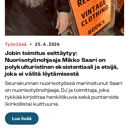
Työelämä
•
25.6.2026
Jobin toimitus esittäytyy:
Nuorisotyönohjaaja Mikko Saari on
polykulturistinen eksistentiaali ja etsijä,
joka ei välitä löytämisestä
Seurakunnan nuorisotyössä marinoitunut Saari
on nuorisotyönohjaaja, DJ ja toimittaja, joka
tykkää kirjoittaa henkilökuvia sekä puntaroida
(kirkollista) kulttuuria.
:
Lue lisää
Jobin