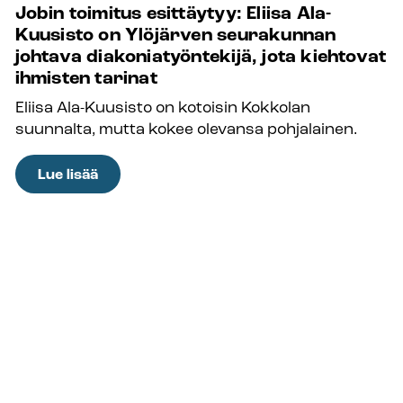
Jobin toimitus esittäytyy: Eliisa Ala-
on
Kuusisto on Ylöjärven seurakunnan
pappi,
johtava diakoniatyöntekijä, jota kiehtovat
viestijä,
ihmisten tarinat
runoilija
Eliisa Ala-Kuusisto on kotoisin Kokkolan
ja
suunnalta, mutta kokee olevansa pohjalainen.
valokuvaaja
–
:
Lue lisää
”Ihmisten
Jobin
tarinat
toimitus
ja
esittäytyy:
elämänkokemukset
Eliisa
kiinnostavat
Ala-
todella
Kuusisto
paljon”
on
Ylöjärven
seurakunnan