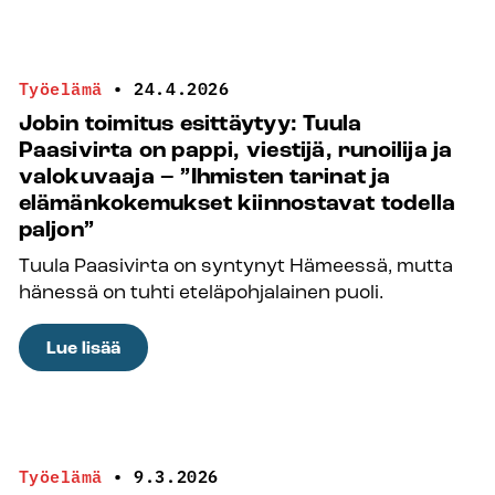
toimitus
esittäytyy:
Nuorisotyönohjaaja
Työelämä
•
24.4.2026
Mikko
Jobin toimitus esittäytyy: Tuula
Saari
Paasivirta on pappi, viestijä, runoilija ja
on
valokuvaaja – ”Ihmisten tarinat ja
polykulturistinen
elämänkokemukset kiinnostavat todella
eksistentiaali
paljon”
ja
Tuula Paasivirta on syntynyt Hämeessä, mutta
etsijä,
hänessä on tuhti eteläpohjalainen puoli.
joka
ei
:
Lue lisää
välitä
Jobin
löytämisestä
toimitus
esittäytyy:
Tuula
Työelämä
•
9.3.2026
Paasivirta