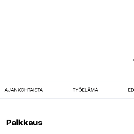
Siirry
sisältöön
Et
–
AJANKOHTAISTA
TYÖELÄMÄ
ED
Jo
Palkkaus