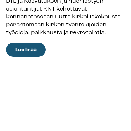
DTL ja Kasvatuksen ja nuorisotyön
asiantuntijat KNT kehottavat
kannanotossaan uutta kirkolliskokousta
parantamaan kirkon työntekijöiden
työoloja, palkkausta ja rekrytointia.
:
Lue lisää
Liitot:
Uuden
kirkolliskokouksen
tulee
tarttua
kirkon
työvoimapulaan