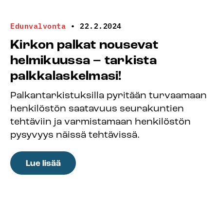
Edunvalvonta
•
22.2.2024
Kirkon palkat nousevat
helmikuussa – tarkista
palkkalaskelmasi!
Palkantarkistuksilla pyritään turvaamaan
henkilöstön saatavuus seurakuntien
tehtäviin ja varmistamaan henkilöstön
pysyvyys näissä tehtävissä.
:
Lue lisää
Kirkon
palkat
nousevat
helmikuussa