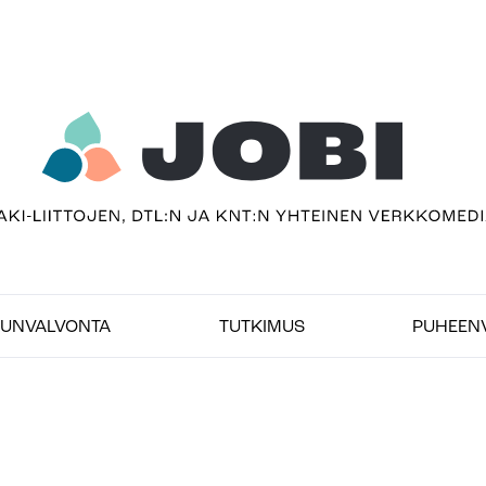
usivu
UNVALVONTA
TUTKIMUS
PUHEEN
bimedia