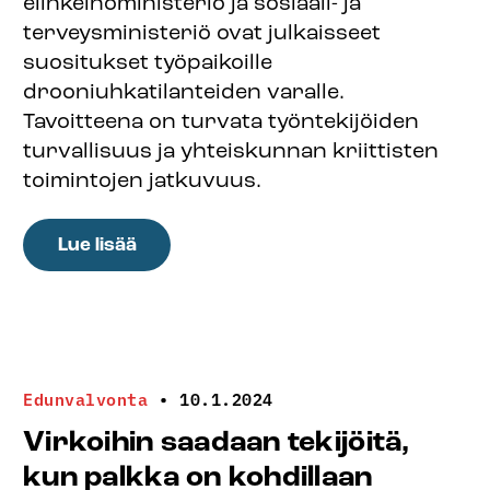
elinkeinoministeriö ja sosiaali- ja
terveysministeriö ovat julkaisseet
suositukset työpaikoille
drooniuhkatilanteiden varalle.
Tavoitteena on turvata työntekijöiden
turvallisuus ja yhteiskunnan kriittisten
toimintojen jatkuvuus.
:
Lue lisää
Työmarkkinaosapuolet
suosittelevat
palkanmaksua
drooniuhan
ajalta
Edunvalvonta
•
10.1.2024
Virkoihin saadaan tekijöitä,
kun palkka on kohdillaan