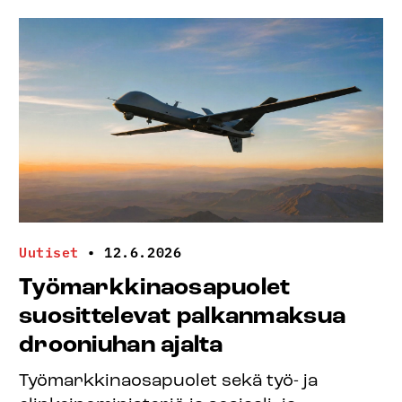
Uutiset
•
12.6.2026
Työmarkkinaosapuolet
suosittelevat palkanmaksua
drooniuhan ajalta
Työmarkkinaosapuolet sekä työ- ja