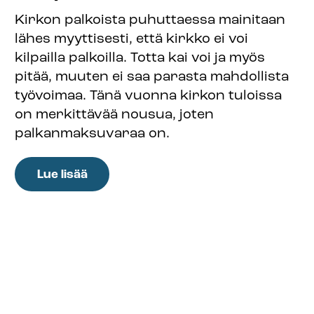
Kirkon palkoista puhuttaessa mainitaan
lähes myyttisesti, että kirkko ei voi
kilpailla palkoilla. Totta kai voi ja myös
pitää, muuten ei saa parasta mahdollista
työvoimaa. Tänä vuonna kirkon tuloissa
on merkittävää nousua, joten
palkanmaksuvaraa on.
:
Lue lisää
Virkoihin
saadaan
tekijöitä,
kun
palkka
on
kohdillaan