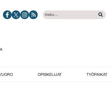
Haku:
Jobimedian
Jobimedia
Jobimedia
Tilaa
Kun tuloksia tulee, voit selat
Facebook-
X-
Instagramissa
Jobimedian
kanava
palvelussa
artikkelit
RSS-
syötteenä
VUORO
OPISKELIJAT
TYÖPAIKAT