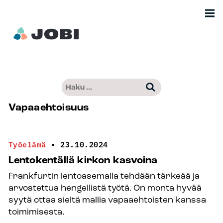
Siirry
Men
sisältöön
Etusivu
Haku:
Kun tuloksia tulee, voit selata niitä nuo
–
Vapaaehtoisuus
Jobimedia
Työelämä
•
23.10.2024
Lentokentällä kirkon kasvoina
Frankfurtin lentoasemalla tehdään tärkeää ja
arvostettua hengellistä työtä. On monta hyvää
syytä ottaa sieltä mallia vapaaehtoisten kanssa
toimimisesta.