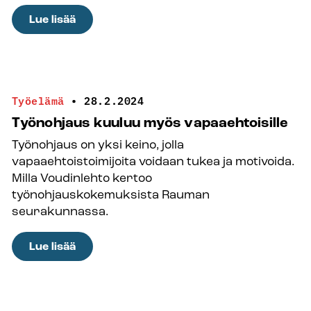
:
Lue lisää
Lentokentällä
kirkon
kasvoina
Työelämä
•
28.2.2024
Työnohjaus kuuluu myös vapaaehtoisille
Työnohjaus on yksi keino, jolla
vapaaehtoistoimijoita voidaan tukea ja motivoida.
Milla Voudinlehto kertoo
työnohjauskokemuksista Rauman
seurakunnassa.
:
Lue lisää
Työnohjaus
kuuluu
myös