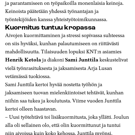
ja parantamiseen on työpaikoilla monenlaisia keinoja.
Keinoista päätetään yhdessä työnantajan ja
työntekijöiden kanssa yhteistyötoimikunnassa.
Kuormitus tuntuu kropassa
Aivojen kuormittaminen ja stressi sopivassa suhteessa
on siis hyväksi, kunhan palautumiseen on riittävästi
mahdollisuutta. Tilaisuuden lopuksi KNT:n asiamies
Henrik Ketola
ja diakoni
Sami Junttila
keskustelivat
vielä työnrasituksesta ja jaksamisesta Arja Lusan
vetämässä tuokiossa.
Sami Junttila kertoi hyvää nostetta työhön ja
jaksamiseen tuovan mielenkiintoiset tehtävät, kunhan
niihin saa tukea ja koulutusta. Viime vuoden Junttila
kertoi olleen haastavan.
– Uusi työtehtävä toi lisäkuormitusta, joka yllätti. Joulun
alla oli sellainen olo, että olin kuormittunut ja tuntui
niin aivoissa kuin koko kehossa, Junttila myönsi.