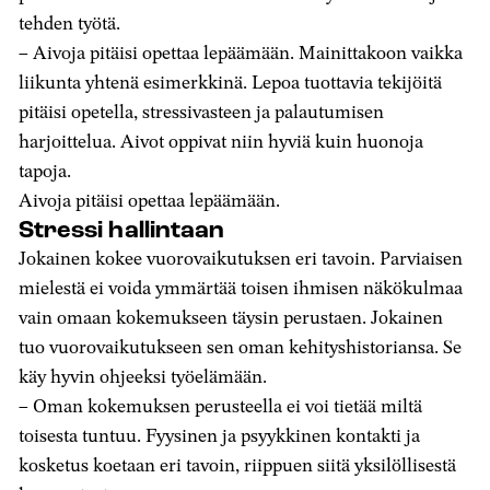
tehden työtä.
– Aivoja pitäisi opettaa lepäämään. Mainittakoon vaikka
liikunta yhtenä esimerkkinä. Lepoa tuottavia tekijöitä
pitäisi opetella, stressivasteen ja palautumisen
harjoittelua. Aivot oppivat niin hyviä kuin huonoja
tapoja.
Aivoja pitäisi opettaa lepäämään.
Stressi hallintaan
Jokainen kokee vuorovaikutuksen eri tavoin. Parviaisen
mielestä ei voida ymmärtää toisen ihmisen näkökulmaa
vain omaan kokemukseen täysin perustaen. Jokainen
tuo vuorovaikutukseen sen oman kehityshistoriansa. Se
käy hyvin ohjeeksi työelämään.
– Oman kokemuksen perusteella ei voi tietää miltä
toisesta tuntuu. Fyysinen ja psyykkinen kontakti ja
kosketus koetaan eri tavoin, riippuen siitä yksilöllisestä