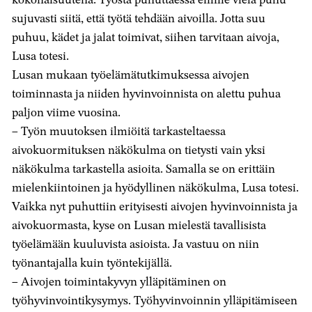
sujuvasti siitä, että työtä tehdään aivoilla. Jotta suu
puhuu, kädet ja jalat toimivat, siihen tarvitaan aivoja,
Lusa totesi.
Lusan mukaan työelämätutkimuksessa aivojen
toiminnasta ja niiden hyvinvoinnista on alettu puhua
paljon viime vuosina.
– Työn muutoksen ilmiöitä tarkasteltaessa
aivokuormituksen näkökulma on tietysti vain yksi
näkökulma tarkastella asioita. Samalla se on erittäin
mielenkiintoinen ja hyödyllinen näkökulma, Lusa totesi.
Vaikka nyt puhuttiin erityisesti aivojen hyvinvoinnista ja
aivokuormasta, kyse on Lusan mielestä tavallisista
työelämään kuuluvista asioista. Ja vastuu on niin
työnantajalla kuin työntekijällä.
– Aivojen toimintakyvyn ylläpitäminen on
työhyvinvointikysymys. Työhyvinvoinnin ylläpitämiseen