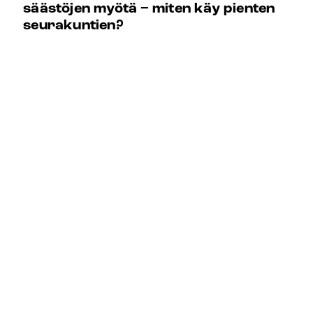
säästöjen myötä − miten käy pienten
seurakuntien?