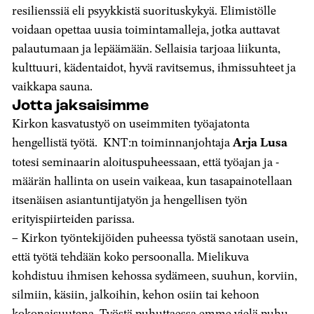
resilienssiä eli psyykkistä suorituskykyä. Elimistölle
voidaan opettaa uusia toimintamalleja, jotka auttavat
palautumaan ja lepäämään. Sellaisia tarjoaa liikunta,
kulttuuri, kädentaidot, hyvä ravitsemus, ihmissuhteet ja
vaikkapa sauna.
Jotta jaksaisimme
Kirkon kasvatustyö on useimmiten työajatonta
hengellistä työtä. KNT:n toiminnanjohtaja
Arja Lusa
totesi seminaarin aloituspuheessaan, että työajan ja -
määrän hallinta on usein vaikeaa, kun tasapainotellaan
itsenäisen asiantuntijatyön ja hengellisen työn
erityispiirteiden parissa.
– Kirkon työntekijöiden puheessa työstä sanotaan usein,
että työtä tehdään koko persoonalla. Mielikuva
kohdistuu ihmisen kehossa sydämeen, suuhun, korviin,
silmiin, käsiin, jalkoihin, kehon osiin tai kehoon
kokonaisuutena. Työstä puhuttaessa emme vielä puhu