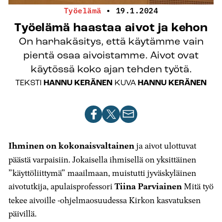
Työelämä
•
19.1.2024
Työelämä haastaa aivot ja kehon
On harhakäsitys, että käytämme vain
pientä osaa aivoistamme. Aivot ovat
käytössä koko ajan tehden työtä.
TEKSTI
HANNU KERÄNEN
KUVA
HANNU KERÄNEN
Jaa
Jaa
Jaa
artikkeli
artikkeli
artikkeli
Facebookissa
X-
sähköpostilla
Ihminen on kokonaisvaltainen
ja aivot ulottuvat
palvelussa
päästä varpaisiin. Jokaisella ihmisellä on yksittäinen
”käyttöliittymä” maailmaan, muistutti jyväskyläinen
aivotutkija, apulaisprofessori
Tiina Parviainen
Mitä työ
tekee aivoille -ohjelmaosuudessa Kirkon kasvatuksen
päivillä.