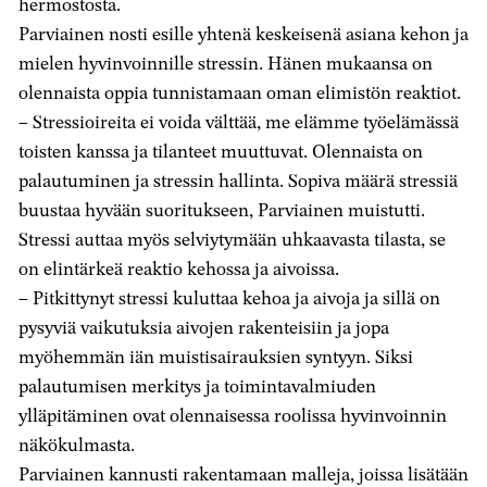
hermostosta.
Parviainen nosti esille yhtenä keskeisenä asiana kehon ja
mielen hyvinvoinnille stressin. Hänen mukaansa on
olennaista oppia tunnistamaan oman elimistön reaktiot.
– Stressioireita ei voida välttää, me elämme työelämässä
toisten kanssa ja tilanteet muuttuvat. Olennaista on
palautuminen ja stressin hallinta. Sopiva määrä stressiä
buustaa hyvään suoritukseen, Parviainen muistutti.
Stressi auttaa myös selviytymään uhkaavasta tilasta, se
on elintärkeä reaktio kehossa ja aivoissa.
– Pitkittynyt stressi kuluttaa kehoa ja aivoja ja sillä on
pysyviä vaikutuksia aivojen rakenteisiin ja jopa
myöhemmän iän muistisairauksien syntyyn. Siksi
palautumisen merkitys ja toimintavalmiuden
ylläpitäminen ovat olennaisessa roolissa hyvinvoinnin
näkökulmasta.
Parviainen kannusti rakentamaan malleja, joissa lisätään