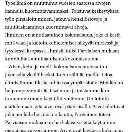
Työelämä on muuttunut vuosien saatossa aivojen
kannalta kuormittavammaksi. Toistuvat keskeytykset,
työn pirstaloituminen, jatkuva henkilöstövaje ja
multitaskaaminen kuormittavat aivoja.
Ihminen on ainutlaatuinen kokonaisuus, joka ei kestä
mitä vaan ja kaltoin kohtelemiset näkyvät mielessä ja
fyysisessä kropassa. Ihmistä tulisi Parviaisen mukaan
kunnioittaa ainutlaatuisena kokonaisuutena.
– Aivot, keho ja mieli -kokonaisuus muovautuu
jokaisella yksilölliseksi. Keho välittää meille tietoa
elimistömme tilasta suhteessa ympäristöön. Meidän on
helpompi ymmärtää itseämme ja toisiamme kun
tunnemme oman käyttöliittymämme. On totuttu
ajattelemaan, että aivot ovat pään sisällä. Aivot ulottuvat
joka puolelle hermoston kautta, Parviainen totesi.
Parviaisen mukaan on harhakäsitys, että käytämme
pientä osaa aivoistamme. Aivot ovat käytössä koko ajan