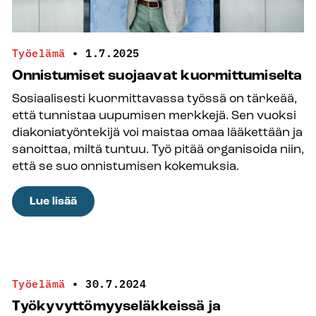
Työelämä
•
1.7.2025
Onnistumiset suojaavat kuormittumiselta
Sosiaalisesti kuormittavassa työssä on tärkeää,
että tunnistaa uupumisen ­merkkejä. Sen vuoksi
diakoniatyöntekijä voi maistaa omaa lääkettään ja
sanoittaa, miltä tuntuu. Työ pitää organisoida niin,
että se suo onnistumisen kokemuksia.
:
Lue lisää
Onnistumiset
suojaavat
kuormittumiselta
Työelämä
•
30.7.2024
Työkyvyttömyyseläkkeissä ja