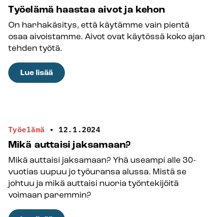
perheen
Työelämä haastaa aivot ja kehon
kanssa”
On harhakäsitys, että käytämme vain pientä
–
osaa aivoistamme. Aivot ovat käytössä koko ajan
Näin
tehden työtä.
perheleirikokemukset
kannattelevat
:
Lue lisää
perheitä
Työelämä
haastaa
aivot
ja
Työelämä
•
12.1.2024
kehon
Mikä auttaisi jaksamaan?
Mikä auttaisi jaksamaan? Yhä useampi alle 30-
vuotias uupuu jo työuransa alussa. Mistä se
johtuu ja mikä auttaisi nuoria työntekijöitä
voimaan paremmin?