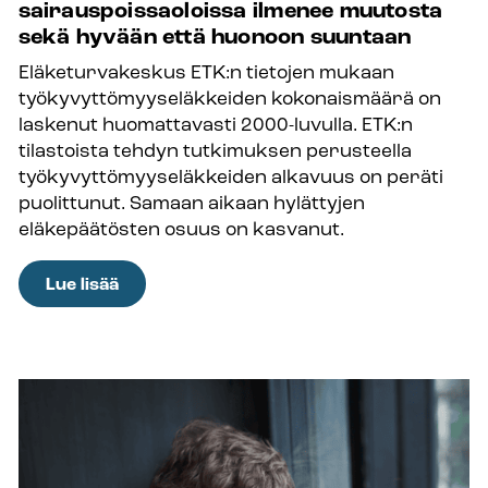
sairauspoissaoloissa ilmenee muutosta
sekä hyvään että huonoon suuntaan
Eläketurvakeskus ETK:n tietojen mukaan
työkyvyttömyyseläkkeiden kokonaismäärä on
laskenut huomattavasti 2000-luvulla. ETK:n
tilastoista tehdyn tutkimuksen perusteella
työkyvyttömyyseläkkeiden alkavuus on peräti
puolittunut. Samaan aikaan hylättyjen
eläkepäätösten osuus on kasvanut.
:
Lue lisää
Työkyvyttömyyseläkkeissä
ja
sairauspoissaoloissa
ilmenee
muutosta
sekä
hyvään