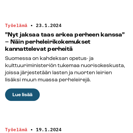
ja
nuorten
aikuisten
Työelämä
•
23.1.2024
hyvinvointiin
”Nyt jaksaa taas arkea perheen kanssa”
pitää
– Näin perheleirikokemukset
satsata
kannattelevat perheitä
Suomessa on kahdeksan opetus- ja
kulttuuriministeriön tukemaa nuorisokeskusta,
joissa järjestetään lasten ja nuorten leirien
lisäksi muun muassa perheleirejä.
:
Lue lisää
”Nyt
jaksaa
taas
arkea
Työelämä
•
19.1.2024