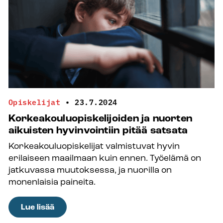
että
huonoon
suuntaan
Opiskelijat
•
23.7.2024
Korkeakouluopiskelijoiden ja nuorten
aikuisten hyvinvointiin pitää satsata
Korkeakouluopiskelijat valmistuvat hyvin
erilaiseen maailmaan kuin ennen. Työelämä on
jatkuvassa muutoksessa, ja nuorilla on
monenlaisia paineita.
:
Lue lisää
Korkeakouluopiskelijoiden