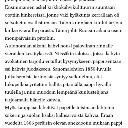
Ensimmäinen askel kirkkokahvikulttuurin suuntaan
otettiin kinkereissä, jonne väki kyläkunta kerrallaan oli
velvoitettu osallistumaan. Talon kunniaan kuului tarjota
kinkerivieraille parasta. Tämä johti Ruotsin aikana usein
monipäiväisiin pitoihin.
Autonomian aikana kahvi nousi paloviinan rinnalle
vieraiden kestityksessä. Niissäkin taloissa, joissa kahvin
avokätinen tarjoilu ei tullut kysymykseen, pappi sentään
sai kahvia juodakseen. Sanomalehtien 1850-luvulla
julkaisemista tarinoista syntyy vaikutelma, että
lukupelkoa yritettiin hallita pitämällä pappi hyvällä
tuulella ja niin muodoin lempeänä kuulustelijana
tarjoamalla hänelle kahvia.
Myös kauppiaat lähettivät papeille toisinaan lahjoina
sokerin ja suolan lisäksi kallisarvoista kahvia. Erään
vuodelta 1866 peräisin olevan anekdootin mukaan pappi