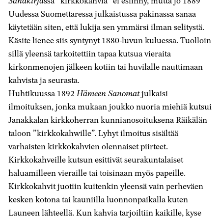
Sanakirja
ssa ”kirkkokahvia” ei esiinny, mutta jo 1889
Uudessa Suomettaressa julkaistussa pakinassa sanaa
käytetään siten, että lukija sen ymmärsi ilman selitystä.
Käsite lienee siis syntynyt 1880-luvun kuluessa. Tuolloin
sillä yleensä tarkoitettiin tapaa kutsua vieraita
kirkonmenojen jälkeen kotiin tai huvilalle nauttimaan
kahvista ja seurasta.
Huhtikuussa 1892
Hämeen Sanomat
julkaisi
ilmoituksen, jonka mukaan joukko nuoria miehiä kutsui
Janakkalan kirkkoherran kunnianosoituksena Räikälän
taloon ”kirkkokahwille”. Lyhyt ilmoitus sisältää
varhaisten kirkkokahvien olennaiset piirteet.
Kirkkokahveille kutsun esittivät seurakuntalaiset
haluamilleen vieraille tai toisinaan myös papeille.
Kirkkokahvit juotiin kuitenkin yleensä vain perheväen
kesken kotona tai kauniilla luonnonpaikalla kuten
Launeen lähteellä. Kun kahvia tarjoiltiin kaikille, kyse