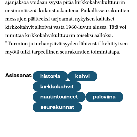
ajanjaksoa voidaan syystä pitää kirkkokahvikulttuurin
ensimmäisenä kukoistuskautena. Paikallisseurakuntien
messujen päätteeksi tarjoamat, nykyisen kaltaiset
kirkkokahvit alkoivat vasta 1960-luvun alussa. Tätä voi
nimittää kirkkokahvikulttuurin toiseksi aalloksi.
”Turmion ja turhanpäiväisyyden lähteestä” kehittyi sen
myötä tuiki tarpeellinen seurakuntien toimintatapa.
Asiasanat:
historia
kahvi
kirkkokahvit
nautintoaineet
paloviina
seurakunnat