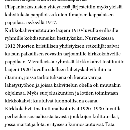
Piispantarkastusten yhteydessä järjestettiin myös yleisiä
kahvituksia pappiloissa kuten Ilmajoen kappalaisen
pappilassa syksyllä 1917.
Kirkkokahvi-instituutio laajeni 1910-luvulla erillisille
ryhmille kohdistuneiksi kestityksiksi. Nurmeksessa
1912 Nuorten kristillisen yhdistyksen retkeilijät saivat
kutsun paikallisen rovastin tarjoamille kirkkokahveille
pappilaan. Vierailevista ryhmistä kirkkokahvi-instituutio
laajeni 1920-luvulla edelleen lähetyskahviloihin ja –
iltamiin, joissa tarkoituksena oli kerätä varoja
lähetystyöhön ja joissa kahvittelun ohella oli muutakin
ohjelmaa. Myös suojeluskuntien ja lottien toimintaan
kirkkokahvit kuuluivat luonnollisena osana.
Kirkkokahvit institutionalisoituivat 1920–1930-luvuilla
perheiden sosiaalisesta tavasta joukkojen kulttuuriksi,
jossa martat ja lotat erityisesti kunnostautuivat. Tätä