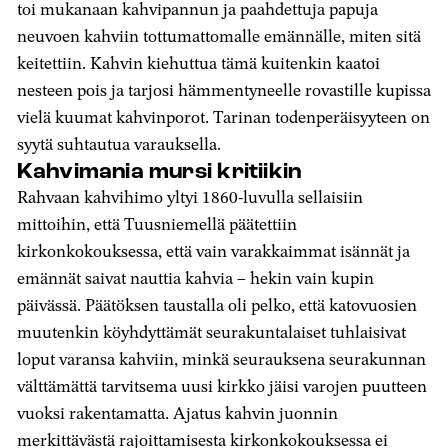
toi mukanaan kahvipannun ja paahdettuja papuja
neuvoen kahviin tottumattomalle emännälle, miten sitä
keitettiin. Kahvin kiehuttua tämä kuitenkin kaatoi
nesteen pois ja tarjosi hämmentyneelle rovastille kupissa
vielä kuumat kahvinporot. Tarinan todenperäisyyteen on
syytä suhtautua varauksella.
Kahvimania mursi kritiikin
Rahvaan kahvihimo yltyi 1860-luvulla sellaisiin
mittoihin, että Tuusniemellä päätettiin
kirkonkokouksessa, että vain varakkaimmat isännät ja
emännät saivat nauttia kahvia – hekin vain kupin
päivässä. Päätöksen taustalla oli pelko, että katovuosien
muutenkin köyhdyttämät seurakuntalaiset tuhlaisivat
loput varansa kahviin, minkä seurauksena seurakunnan
välttämättä tarvitsema uusi kirkko jäisi varojen puutteen
vuoksi rakentamatta. Ajatus kahvin juonnin
merkittävästä rajoittamisesta kirkonkokouksessa ei