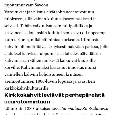
rajoittunut vain Savoon.
Varoitukset ja valistus eivät johtaneet toivottuun
tulokseen, sillä kahvin kulutus kasvoi tasaisesti ja
selvästi. Tähän vaikuttivat osin tullipolitiikka ja
kasvaneet sadot, joskin kulutuksen kasvu oli nopeampaa
kuin tarjonta, mikä piti hintaa korkeana. Kiinnostus
kahviin oli merkittävää erityisesti naisväen parissa, jolle
ajatukset kahvista luopumisesta tai edes päivittäisen
kahvimäärän vähentämisestä kaikuivat kuuroille
korville. Kahvimaniaksi kasvanut innostus mursi
vähitellen kahviin kohdistuneen kriittisen
asennoitumisen 1800-luvun lopussa ja avasi tien
kirkkokahvikulttuurille.
Kirkkokahvit leviävät perhepiireistä
seuratoimintaan
Lönnrotin 1880 julkaisemassa
Suomalais-Ruotsalaisessa