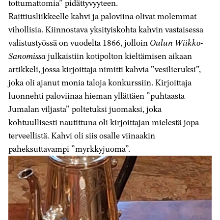
tottumattomia” pidättyvyyteen.
Raittiusliikkeelle kahvi ja paloviina olivat molemmat
vihollisia. Kiinnostava yksityiskohta kahvin vastaisessa
valistustyössä on vuodelta 1866, jolloin
Oulun Wiikko-
Sanomissa
julkaistiin kotipolton kieltämisen aikaan
artikkeli, jossa kirjoittaja nimitti kahvia ”vesilieruksi”,
joka oli ajanut monia taloja konkurssiin. Kirjoittaja
luonnehti paloviinaa hieman yllättäen ”puhtaasta
Jumalan viljasta” poltetuksi juomaksi, joka
kohtuullisesti nautittuna oli kirjoittajan mielestä jopa
terveellistä. Kahvi oli siis osalle viinaakin
paheksuttavampi ”myrkkyjuoma”.