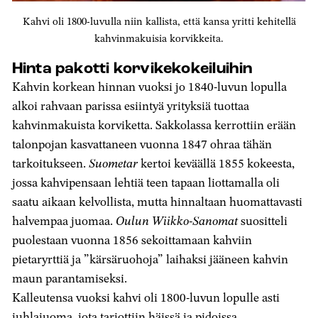
Kahvi oli 1800-luvulla niin kallista, että kansa yritti kehitellä
kahvinmakuisia korvikkeita.
Hinta pakotti korvikekokeiluihin
Kahvin korkean hinnan vuoksi jo 1840-luvun lopulla
alkoi rahvaan parissa esiintyä yrityksiä tuottaa
kahvinmakuista korviketta. Sakkolassa kerrottiin erään
talonpojan kasvattaneen vuonna 1847 ohraa tähän
tarkoitukseen.
Suometar
kertoi keväällä 1855 kokeesta,
jossa kahvipensaan lehtiä teen tapaan liottamalla oli
saatu aikaan kelvollista, mutta hinnaltaan huomattavasti
halvempaa juomaa.
Oulun Wiikko-Sanomat
suositteli
puolestaan vuonna 1856 sekoittamaan kahviin
pietaryrttiä ja ”kärsäruohoja” laihaksi jääneen kahvin
maun parantamiseksi.
Kalleutensa vuoksi kahvi oli 1800-luvun lopulle asti
juhlajuoma, jota tarjottiin häissä ja pidoissa.