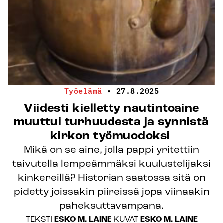
Työelämä
•
27.8.2025
Viidesti kielletty nautintoaine
muuttui turhuudesta ja synnistä
kirkon työmuodoksi
Mikä on se aine, jolla pappi yritettiin
taivutella lempeämmäksi kuulustelijaksi
kinkereillä? Historian saatossa sitä on
pidetty joissakin piireissä jopa viinaakin
paheksuttavampana.
TEKSTI
ESKO M. LAINE
KUVAT
ESKO M. LAINE