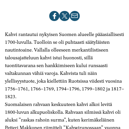
Jaa
Jaa
Jaa
artikkeli
artikkeli
artikkeli
Facebookissa
X-
sähköpostilla
Kahvi rantautui nykyisen Suomen alueelle pääasiallisesti
palvelussa
1700-luvulla. Tuolloin se oli puhtaasti säätyläisten
nautintoaine. Vallalla olleeseen merkantilistiseen
talousajatteluun kahvi istui huonosti, sillä
tuontitavarana sen hankkimiseen kului runsaasti
valtakunnan vähiä varoja. Kahvista tuli näin
ylellisyystuote, joka kiellettiin Ruotsissa viidesti vuosina
1756–1761, 1766–1769, 1794–1796, 1799–1802 ja 1817–
1823.
Suomalaisen rahvaan keskuuteen kahvi alkoi levitä
1800-luvun alkupuoliskolla. Rahvaan silmissä kahvi oli
aluksi ”raskas rahoin surma”, kuten kerimäkeläinen
Petteri Makkonen riimitteli ”Kahwirunossaan” vuonna