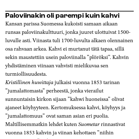
Paloviinakin oli parempi kuin kahvi
Kansan parissa Suomessa kukoisti samaan aikaan
runsas paloviinakulttuuri, jonka juuret ulottuivat 1500-
luvulle asti. Viinasta tuli 1700-luvulta alkaen olennainen
osa rahvaan arkea. Kahvi ei murtanut tätä tapaa, sillä
sekin maustettiin usein paloviinalla ”plöröksi”. Kahvin
yhdistäminen viinaan vahvisti mielikuvaa sen
turmiollisuudesta.
Kristillinen huwittaja
julkaisi vuonna 1853 tarinan
”jumalattomasta” perheestä, jonka vierailut
sunnuntaisin kirkon sijaan ”kahwi huoneissa” olivat
ajaneet köyhyyteen. Kertomuksessa kahvi, köyhyys ja
”jumalattomuus” ovat saman asian eri puolia.
Maltillisemmatkin lehdet kuten
Suometar
rinnastivat
vuonna 1853 kahvin ja viinan kehottaen ”niihin