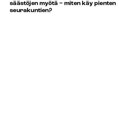
säästöjen myötä − miten käy pienten
seurakuntien?