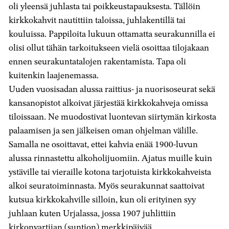
oli yleensä juhlasta tai poikkeustapauksesta. Tällöin
kirkkokahvit nautittiin taloissa, juhlakentillä tai
kouluissa. Pappiloita lukuun ottamatta seurakunnilla ei
olisi ollut tähän tarkoitukseen vielä osoittaa tilojakaan
ennen seurakuntatalojen rakentamista. Tapa oli
kuitenkin laajenemassa.
Uuden vuosisadan alussa raittius- ja nuorisoseurat sekä
kansanopistot alkoivat järjestää kirkkokahveja omissa
tiloissaan. Ne muodostivat luontevan siirtymän kirkosta
palaamisen ja sen jälkeisen oman ohjelman välille.
Samalla ne osoittavat, ettei kahvia enää 1900-luvun
alussa rinnastettu alkoholijuomiin. Ajatus muille kuin
ystäville tai vieraille kotona tarjotuista kirkkokahveista
alkoi seuratoiminnasta. Myös seurakunnat saattoivat
kutsua kirkkokahville silloin, kun oli erityinen syy
juhlaan kuten Urjalassa, jossa 1907 juhlittiin
kirkonvartijan (suntion) merkkipäivää.