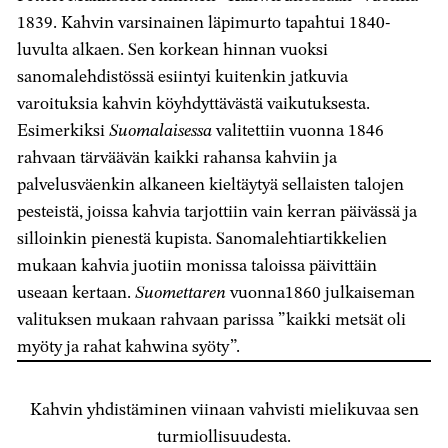
1839. Kahvin varsinainen läpimurto tapahtui 1840-
luvulta alkaen. Sen korkean hinnan vuoksi
sanomalehdistössä esiintyi kuitenkin jatkuvia
varoituksia kahvin köyhdyttävästä vaikutuksesta.
Esimerkiksi
Suomalaisessa
valitettiin vuonna 1846
rahvaan tärväävän kaikki rahansa kahviin ja
palvelusväenkin alkaneen kieltäytyä sellaisten talojen
pesteistä, joissa kahvia tarjottiin vain kerran päivässä ja
silloinkin pienestä kupista. Sanomalehtiartikkelien
mukaan kahvia juotiin monissa taloissa päivittäin
useaan kertaan.
Suomettaren
vuonna1860 julkaiseman
valituksen mukaan rahvaan parissa ”kaikki metsät oli
myöty ja rahat kahwina syöty”.
Kahvin yhdistäminen viinaan vahvisti mielikuvaa sen
turmiollisuudesta.