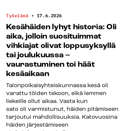
Työelämä
•
17.6.2026
Kesähäiden lyhyt historia: Oli
aika, jolloin suosituimmat
vihkiajat olivat loppusyksyllä
tai joulukuussa –
vaurastuminen toi häät
kesäaikaan
Talonpoikaisyhteiskunnassa kesä oli
varattu töiden tekoon, eikä lemmen
liekeille ollut aikaa. Vasta kun
sato oli varmistunut, häiden pitämiseen
tarjoutui mahdollisuuksia. Katovuosina
häiden järjestämiseen