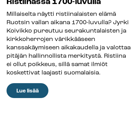
Ristiinassa 1700-luvulla
Millaiselta näytti ristiinalaisten elämä
Ruotsin vallan aikana 1700-luvulla? Jyrki
Koivikko pureutuu seurakuntalaisten ja
kirkkoherrojen värikkääseen
kanssakäymiseen aikakaudella ja valottaa
pitäjän hallinnollista merkitystä. Ristiina
ei ollut poikkeus, sillä samat ilmiöt
koskettivat laajasti suomalaisia.
:
Lue lisää
Ristiinan
kirkko
250
vuotta:
Savua,