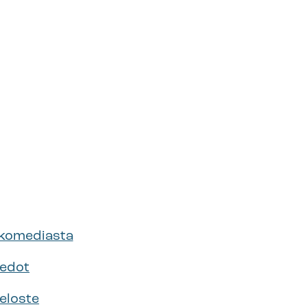
kkomediasta
iedot
eloste