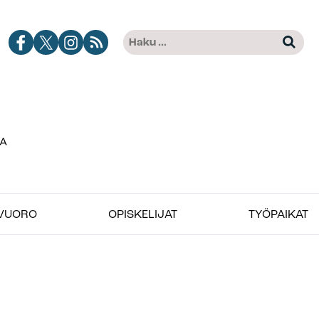
Haku:
Jobimedian
Jobimedia
Jobimedia
Tilaa
Kun tuloksia tulee, voit selat
Facebook-
X-
Instagramissa
Jobimedian
kanava
palvelussa
artikkelit
RSS-
syötteenä
VUORO
OPISKELIJAT
TYÖPAIKAT