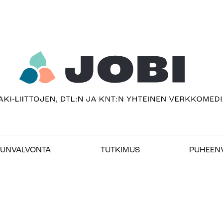
usivu
UNVALVONTA
TUTKIMUS
PUHEEN
bimedia