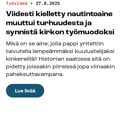
Työelämä
•
27.8.2025
Viidesti kielletty nautintoaine
muuttui turhuudesta ja
synnistä kirkon työmuodoksi
Mikä on se aine, jolla pappi yritettiin
taivutella lempeämmäksi kuulustelijaksi
kinkereillä? Historian saatossa sitä on
pidetty joissakin piireissä jopa viinaakin
paheksuttavampana.
:
Lue lisää
Viidesti
kielletty
nautintoaine
muuttui