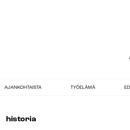
Siirry
sisältöön
Et
–
AJANKOHTAISTA
TYÖELÄMÄ
ED
Jo
historia