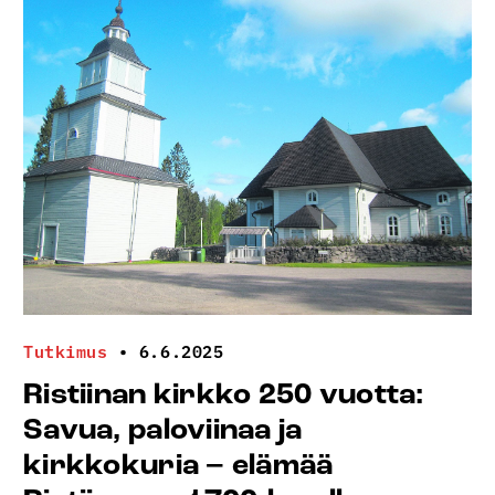
toi
häät
kesäaikaan
Tutkimus
•
6.6.2025
Ristiinan kirkko 250 vuotta:
Savua, paloviinaa ja
kirkkokuria – elämää