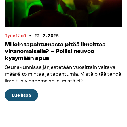
Työelämä
•
22.2.2025
Milloin tapahtumasta pitää ilmoittaa
viranomaiselle? – Poliisi neuvoo
kysymään apua
Seurakunnissa järjestetään vuosittain valtava
määrä toimintaa ja tapahtumia. Mistä pitää tehdä
ilmoitus viranomaiselle, mistä ei?
:
Lue lisää
Milloin
tapahtumasta
pitää
ilmoittaa