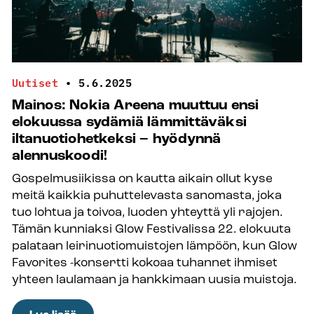
Uutiset
•
5.6.2025
Mainos: Nokia Areena muuttuu ensi
elokuussa sydämiä lämmittäväksi
iltanuotiohetkeksi – hyödynnä
alennuskoodi!
Gospelmusiikissa on kautta aikain ollut kyse
meitä kaikkia puhuttelevasta sanomasta, joka
tuo lohtua ja toivoa, luoden yhteyttä yli rajojen.
Tämän kunniaksi Glow Festivalissa 22. elokuuta
palataan leirinuotiomuistojen lämpöön, kun Glow
Favorites -konsertti kokoaa tuhannet ihmiset
yhteen laulamaan ja hankkimaan uusia muistoja.
: