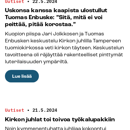
Uutiset
•
22.5.2024
viranomaiselle?
Uskonsa kanssa kaapista ulostullut
–
Tuomas Enbuske: ”Sitä, mitä ei voi
Poliisi
peittää, pitää korostaa.”
neuvoo
Kuopion piispa Jari Jolkkosen ja Tuomas
kysymään
Enbusken keskustelu Kirkon juhlilla Tampereen
apua
tuomiokirkossa veti kirkon täyteen. Keskustelun
tavoitteena oli räjäyttää rakenteelliset pinttymät
luterilaisuuden ympäriltä.
:
Lue lisää
Uskonsa
kanssa
kaapista
ulostullut
Uutiset
•
21.5.2024
Tuomas
Kirkon juhlat toi toivoa työkalupakkiin
Enbuske:
Noin kymmenentuhatta juhlijaa kokoontui
”Sitä,