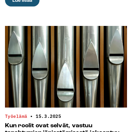
Lue lisää
Mainos:
Nokia
Areena
muuttuu
ensi
elokuussa
sydämiä
lämmittäväksi
iltanuotiohetkeksi
–
hyödynnä
alennuskoodi!
Työelämä
•
15.3.2025
Kun roolit ovat selvät, vastuu