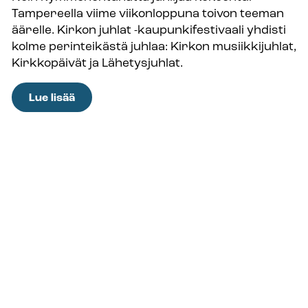
Tampereella viime viikonloppuna toivon teeman
mitä
äärelle. Kirkon juhlat -kaupunkifestivaali yhdisti
ei
kolme perinteikästä juhlaa: Kirkon musiikkijuhlat,
voi
Kirkkopäivät ja Lähetysjuhlat.
peittää,
pitää
:
Lue lisää
korostaa.”
Kirkon
juhlat
toi
toivoa
työkalupakkiin