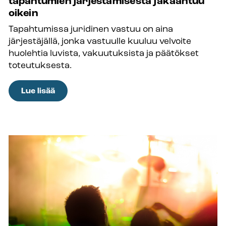
tapahtumien järjestämisestä jakaantuu
oikein
Tapahtumissa juridinen vastuu on aina
järjestäjällä, jonka vastuulle kuuluu velvoite
huolehtia luvista, vakuutuksista ja päätökset
toteutuksesta.
:
Lue lisää
Kun
roolit
ovat
selvät,
vastuu
tapahtumien
järjestämisestä
jakaantuu
oikein