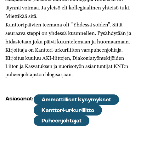
täynnä voimaa. Ja yleisö eli kollegiaalinen yhteisö tuki.
Miettikää sitä.
Kanttoripäivien teemana oli ”Yhdessä soiden”. Siitä
seuraava steppi on yhdessä kuunnellen. Pysähdytään ja
hidastetaan joka päivä kuuntelemaan ja huomaamaan.
Kirjoittaja on Kanttori-urkuriliiton varapuheenjohtaja.
Kirjoitus kuuluu AKI-liittojen, Diakoniatyöntekijöiden
Liiton ja Kasvatuksen ja nuorisotyön asiantuntijat KNT:n
puheenjohtajiston blogisarjaan.
Asiasanat:
Ammattilliset kysymykset
Kanttori-urkuriliitto
Puheenjohtajat