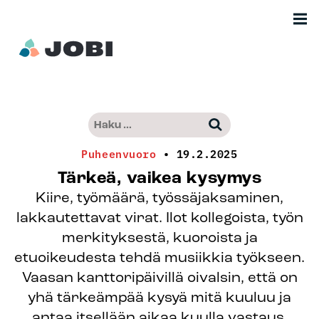
Siirry
Men
sisältöön
Etusivu
Haku:
–
Kun tuloksia tulee, voit selata niitä nuo
Jobimedia
Puheenvuoro
•
19.2.2025
Tärkeä, vaikea kysymys
Kiire, työmäärä, työssäjaksaminen,
lakkautettavat virat. Ilot kollegoista, työn
merkityksestä, kuoroista ja
etuoikeudesta tehdä musiikkia työkseen.
Vaasan kanttoripäivillä oivalsin, että on
yhä tärkeämpää kysyä mitä kuuluu ja
antaa itsellään aikaa kuulla vastaus.