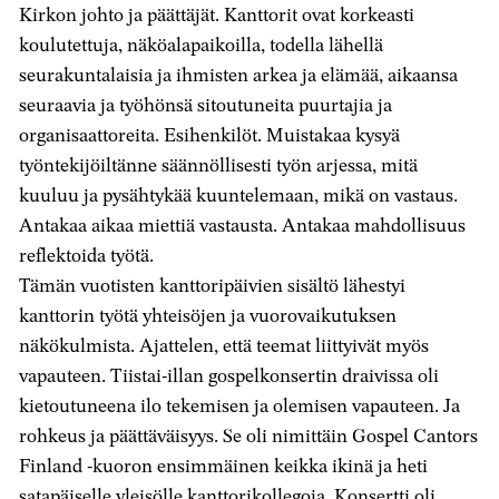
Kirkon johto ja päättäjät. Kanttorit ovat korkeasti
koulutettuja, näköalapaikoilla, todella lähellä
seurakuntalaisia ja ihmisten arkea ja elämää, aikaansa
seuraavia ja työhönsä sitoutuneita puurtajia ja
organisaattoreita. Esihenkilöt. Muistakaa kysyä
työntekijöiltänne säännöllisesti työn arjessa, mitä
kuuluu ja pysähtykää kuuntelemaan, mikä on vastaus.
Antakaa aikaa miettiä vastausta. Antakaa mahdollisuus
reflektoida työtä.
Tämän vuotisten kanttoripäivien sisältö lähestyi
kanttorin työtä yhteisöjen ja vuorovaikutuksen
näkökulmista. Ajattelen, että teemat liittyivät myös
vapauteen. Tiistai-illan gospelkonsertin draivissa oli
kietoutuneena ilo tekemisen ja olemisen vapauteen. Ja
rohkeus ja päättäväisyys. Se oli nimittäin Gospel Cantors
Finland -kuoron ensimmäinen keikka ikinä ja heti
satapäiselle yleisölle kanttorikollegoja. Konsertti oli