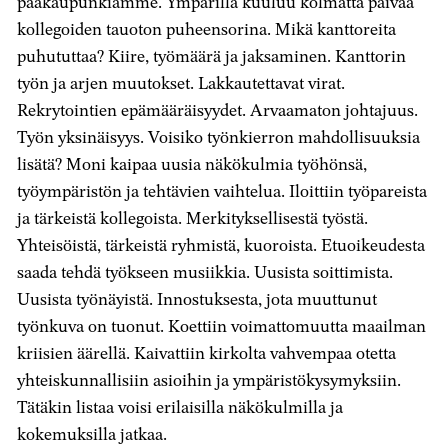
pääkaupunkiamme. Ympärillä kuuluu kolmatta päivää
kollegoiden tauoton puheensorina. Mikä kanttoreita
puhututtaa? Kiire, työmäärä ja jaksaminen. Kanttorin
työn ja arjen muutokset. Lakkautettavat virat.
Rekrytointien epämääräisyydet. Arvaamaton johtajuus.
Työn yksinäisyys. Voisiko työnkierron mahdollisuuksia
lisätä? Moni kaipaa uusia näkökulmia työhönsä,
työympäristön ja tehtävien vaihtelua. Iloittiin työpareista
ja tärkeistä kollegoista. Merkityksellisestä työstä.
Yhteisöistä, tärkeistä ryhmistä, kuoroista. Etuoikeudesta
saada tehdä työkseen musiikkia. Uusista soittimista.
Uusista työnäyistä. Innostuksesta, jota muuttunut
työnkuva on tuonut. Koettiin voimattomuutta maailman
kriisien äärellä. Kaivattiin kirkolta vahvempaa otetta
yhteiskunnallisiin asioihin ja ympäristökysymyksiin.
Tätäkin listaa voisi erilaisilla näkökulmilla ja
kokemuksilla jatkaa.