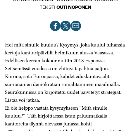
TEKSTI
OUTI NOPONEN
Jaa
Jaa
Jaa
artikkeli
artikkeli
artikkeli
Facebookissa
X-
sähköpostilla
Hei mitä sinulle kuuluu? Kysymys, joka kuului tuhansia
palvelussa
kertoja kanttoripäivillä helmikuun alussa Vaasassa.
Edellisen kerran kokoonnuttiin 2018 Espoossa.
Seitsemässä vuodessa on ehtinyt tapahtua paljon.
Korona, sota Euroopassa, kahdet eduskuntavaalit,
suoranainen demokratian romahtaminen maailmalla.
Seurakunnissa on kirjoitettu uudet päivitetyt strategiat.
Listaa voi jatkaa.
Ei ole helppo vastata kysymykseen ”Mitä sinulle
kuuluu?” Tätä kirjoittaessa istun paluumatkalla
kanttoreita täynnä olevassa junassa kohti