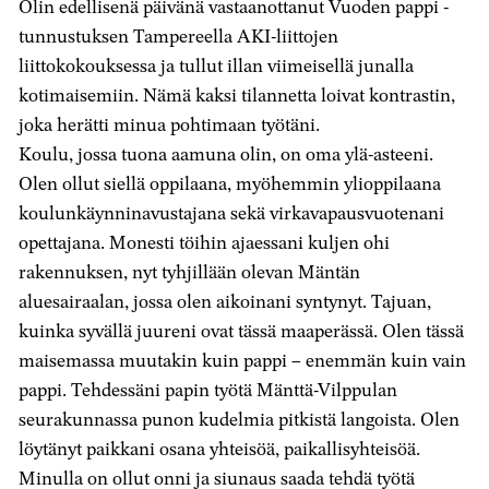
Olin edellisenä päivänä vastaanottanut Vuoden pappi -
tunnustuksen Tampereella AKI-liittojen
liittokokouksessa ja tullut illan viimeisellä junalla
kotimaisemiin. Nämä kaksi tilannetta loivat kontrastin,
joka herätti minua pohtimaan työtäni.
Koulu, jossa tuona aamuna olin, on oma ylä-asteeni.
Olen ollut siellä oppilaana, myöhemmin ylioppilaana
koulunkäynninavustajana sekä virkavapausvuotenani
opettajana. Monesti töihin ajaessani kuljen ohi
rakennuksen, nyt tyhjillään olevan Mäntän
aluesairaalan, jossa olen aikoinani syntynyt. Tajuan,
kuinka syvällä juureni ovat tässä maaperässä. Olen tässä
maisemassa muutakin kuin pappi – enemmän kuin vain
pappi. Tehdessäni papin työtä Mänttä-Vilppulan
seurakunnassa punon kudelmia pitkistä langoista. Olen
löytänyt paikkani osana yhteisöä, paikallisyhteisöä.
Minulla on ollut onni ja siunaus saada tehdä työtä