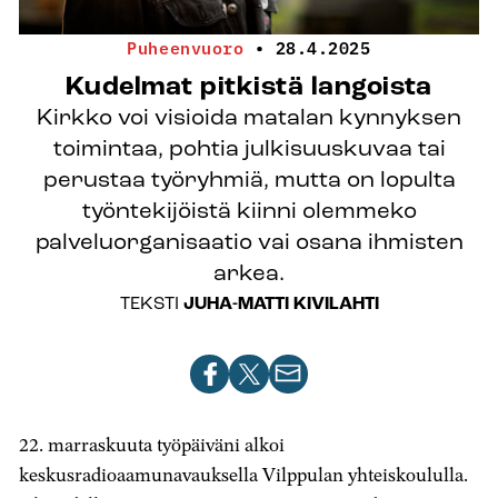
Puheenvuoro
•
28.4.2025
Kudelmat pitkistä langoista
Kirkko voi visioida matalan kynnyksen
toimintaa, pohtia julkisuuskuvaa tai
perustaa työryhmiä, mutta on lopulta
työntekijöistä kiinni olemmeko
palveluorganisaatio vai osana ihmisten
arkea.
TEKSTI
JUHA-MATTI KIVILAHTI
Jaa
Jaa
Jaa
artikkeli
artikkeli
artikkeli
Facebookissa
X-
sähköpostilla
22. marraskuuta työpäiväni alkoi
palvelussa
keskusradioaamunavauksella Vilppulan yhteiskoululla.