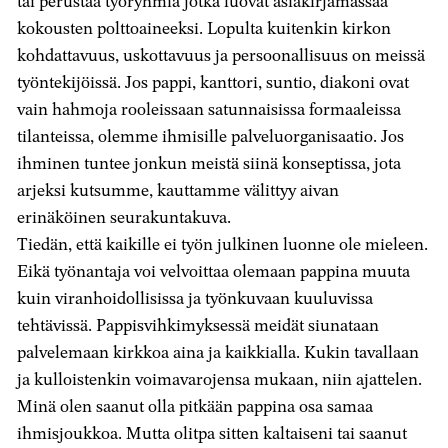
tai perustaa työryhmiä jotka luovat asiakirjamassaa
kokousten polttoaineeksi. Lopulta kuitenkin kirkon
kohdattavuus, uskottavuus ja persoonallisuus on meissä
työntekijöissä. Jos pappi, kanttori, suntio, diakoni ovat
vain hahmoja rooleissaan satunnaisissa formaaleissa
tilanteissa, olemme ihmisille palveluorganisaatio. Jos
ihminen tuntee jonkun meistä siinä konseptissa, jota
arjeksi kutsumme, kauttamme välittyy aivan
erinäköinen seurakuntakuva.
Tiedän, että kaikille ei työn julkinen luonne ole mieleen.
Eikä työnantaja voi velvoittaa olemaan pappina muuta
kuin viranhoidollisissa ja työnkuvaan kuuluvissa
tehtävissä. Pappisvihkimyksessä meidät siunataan
palvelemaan kirkkoa aina ja kaikkialla. Kukin tavallaan
ja kulloistenkin voimavarojensa mukaan, niin ajattelen.
Minä olen saanut olla pitkään pappina osa samaa
ihmisjoukkoa. Mutta olitpa sitten kaltaiseni tai saanut