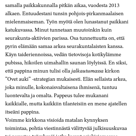
samalla paikkakunnalla pitkän aikaa, vuodesta 2013
alkaen. Entuudestani tunsin pohjois-pirkanmaalaisen
mielenmaiseman. Työn myötä olen lunastanut paikkani
katukuvassa. Minut tunnetaan muutoinkin kuin
seurakunta-aktiivien parissa. Osa tunnettuutta on, että
pyrin elämään samaa arkea seurakuntalaisten kanssa.
Käyn taideriennoissa, vedän tietovisoja kotikylämme
pubissa, hikoilen uimahallin saunan löylyissä. En siksi,
että pappina minun tulisi olla
jalkautumassa
kirkon
”Ovet auki” -strategian mukaisesti. Elän sellaista arkea,
joka minulle, kokonaisvaltaisena ihmisenä, tuntuu
luontevalta ja omalta. Pappeus tulee mukanani
kaikkialle, mutta kaikkiin tilanteisiin en mene ajatellen
itseäni pappina.
Voimme kirkkona visioida matalan kynnyksen
toimintaa, pohtia viestinnästä välittyvää julkisuuskuvaa