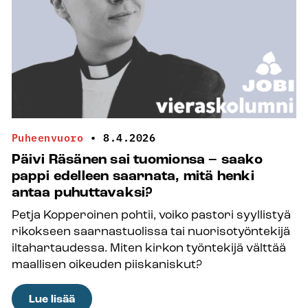
−
”Olen
saanut
liitosta todella
paljon apua –
toimistossa
on
jäätävä
Puheenvuoro
•
8.4.2026
ammattitaito”
Päivi Räsänen sai tuomionsa – saako
pappi edelleen saarnata, mitä henki
antaa puhuttavaksi?
Petja Kopperoinen pohtii, voiko pastori syyllistyä
rikokseen saarnastuolissa tai nuorisotyöntekijä
iltahartaudessa. Miten kirkon työntekijä välttää
maallisen oikeuden piiskaniskut?
:
Lue lisää