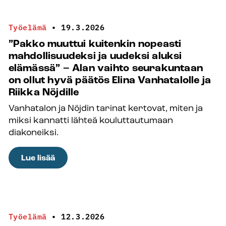
siirtyi
urkuparvelta
Työelämä
•
19.3.2026
lentokoneen
”Pakko muuttui kuitenkin nopeasti
ohjaamoon –
mahdollisuudeksi ja uudeksi aluksi
”Jotain
elämässä” – Alan vaihto seurakuntaan
samaa
on ollut hyvä päätös Elina Vanhatalolle ja
urkujen
Riikka Nöjdille
soittopöydässä
Vanhatalon ja Nöjdin tarinat kertovat, miten ja
ja
miksi kannatti lähteä kouluttautumaan
lentokoneen
diakoneiksi.
ohjaamossa
taitaa
:
Lue lisää
olla”
”Pakko
muuttui
kuitenkin
nopeasti
Työelämä
•
12.3.2026
mahdollisuudeksi