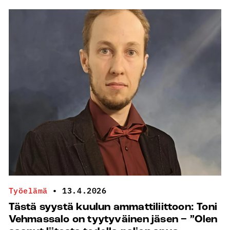
kuulun
ammattiliittoon:
Minna
Kivistö
on
tyytyväinen
jäsen
−
”Ainoa liitto,
joka
ajaa
diakoniatyöntekijöiden
etuuksia”
Työelämä
•
13.4.2026
Tästä syystä kuulun ammattiliittoon: Toni
Vehmassalo on tyytyväinen jäsen − ”Olen