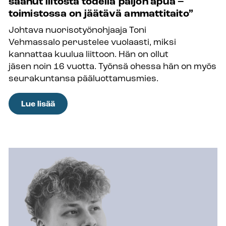
saanut liitosta todella paljon apua –
toimistossa on jäätävä ammattitaito”
Johtava nuorisotyönohjaaja Toni
Vehmassalo perustelee vuolaasti, miksi
kannattaa kuulua liittoon. Hän on ollut
jäsen noin 16 vuotta. Työnsä ohessa hän on myös
seurakuntansa pääluottamusmies.
:
Lue lisää
Tästä
syystä
kuulun
ammattiliittoon:
Toni
Vehmassalo
on
tyytyväinen
jäsen