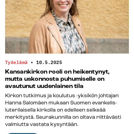
kommentteja”
–
Henri
Mäki-
Kahma
haluaa
diakonaattikeskusteluun
uutta
Työelämä
•
10.5.2025
suuntaa
Kansankirkon rooli on heikentynyt,
mutta uskonnosta puhumiselle on
avautunut uudenlainen tila
Kirkon tutkimus ja koulutus -yksikön johtajan
Hanna Salomäen mukaan Suomen evankelis-
luterilaisella kirkolla on edelleen selkeää
merkitystä. Seurakunnilla on oltava riittävästi
valmiutta vastata kysyntään.