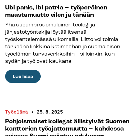
Torniolainen
Ubi panis, ibi patria – työperäinen
suunnannäyttäjä
maastamuutto eilen ja tänään
Katja
Yhä useampi suomalainen teologi ja
Konttajärvi
järjestötyöntekijä löytää itsensä
sai
työskentelemässä ulkomailla. Liitto voi toimia
vuoden
tärkeänä linkkinä kotimaahan ja suomalaisen
2025
työelämän turvaverkkoihin – silloinkin, kun
Saaga-
sydän ja työ ovat kaukana.
palkinnon
:
Lue lisää
Ubi
panis,
ibi
patria
Työelämä
•
25.8.2025
–
Pohjoismaiset kollegat ällistyivät Suomen
työperäinen
kanttorien työajattomuutta – kahdessa
maastamuutto