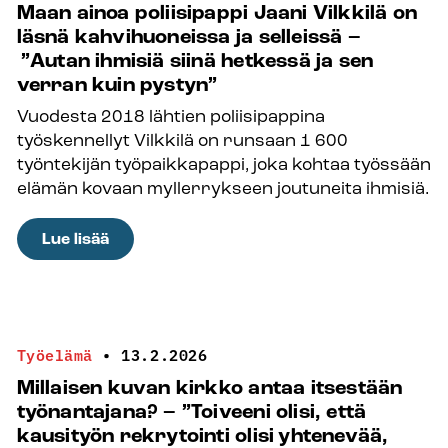
Maan ainoa poliisipappi Jaani Vilkkilä on
Ruotsi,
läsnä kahvihuoneissa ja selleissä –
jossa
”Autan ihmisiä siinä hetkessä ja sen
palvelee
verran kuin pystyn”
useampikin
Vuodesta 2018 lähtien poliisipappina
Suomessa
työskennellyt Vilkkilä on runsaan 1 600
alun
työntekijän työpaikkapappi, joka kohtaa työssään
perin
elämän kovaan myllerrykseen joutuneita ihmisiä.
työskennellyt
pappi
:
Lue lisää
–
Maan
yksi
ainoa
heistä
poliisipappi
on
Jaani
Työelämä
•
13.2.2026
Noora
Vilkkilä
Tikkala
Millaisen kuvan kirkko antaa itsestään
on
työnantajana? – ”Toiveeni olisi, että
läsnä
kausityön rekrytointi olisi yhtenevää,
kahvihuoneissa