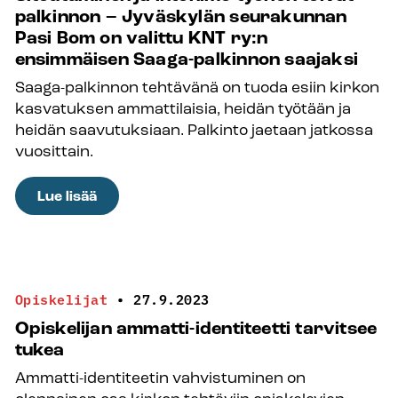
ovat
palkinnon – Jyväskylän seurakunnan
tärkeitä
Pasi Bom on valittu KNT ry:n
Saaga-
ensimmäisen Saaga-palkinnon saajaksi
palkinto
Saaga-palkinnon tehtävänä on tuoda esiin kirkon
2023
kasvatuksen ammattilaisia, heidän työtään ja
ehdokas
heidän saavutuksiaan. Palkinto jaetaan jatkossa
Jemina
vuosittain.
Korkiamäelle
:
Lue lisää
Sitoutuminen
ja
intohimo
työhön
Opiskelijat
•
27.9.2023
toivat
Opiskelijan ammatti-identiteetti tarvitsee
palkinnon
tukea
–
Ammatti-identiteetin vahvistuminen on
Jyväskylän