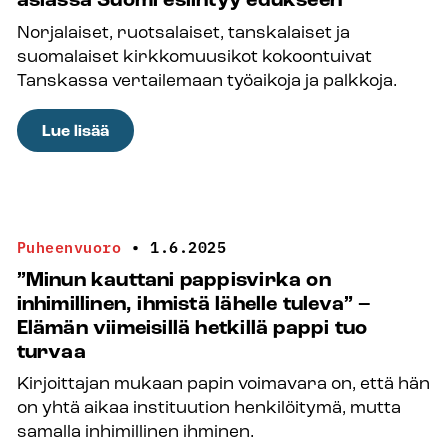
asiassa Suomi esiintyy edukseen
eilen
Norjalaiset, ruotsalaiset, tanskalaiset ja
ja
suomalaiset kirkkomuusikot kokoontuivat
tänään
Tanskassa vertailemaan työaikoja ja palkkoja.
:
Lue lisää
Pohjoismaiset
kollegat
ällistyivät
Suomen
Puheenvuoro
•
1.6.2025
kanttorien
”Minun kauttani pappisvirka on
työajattomuutta
inhimillinen, ihmistä lähelle tuleva” –
–
Elämän viimeisillä hetkillä pappi tuo
kahdessa
turvaa
asiassa
Kirjoittajan mukaan papin voimavara on, että hän
Suomi
on yhtä aikaa instituution henkilöitymä, mutta
esiintyy
samalla inhimillinen ihminen.
edukseen