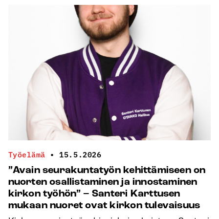
juuri
tässä
yhdistelmässä
on
erityinen
voima”
−
Tangokuningas-
kanttori
Pasi Flodström
murtaa
raja-
Työelämä
•
15.5.2026
aitoja
”Avain seurakuntatyön kehittämiseen on
nuorten osallistaminen ja innostaminen
kirkon työhön” – Santeri Karttusen
mukaan nuoret ovat kirkon tulevaisuus