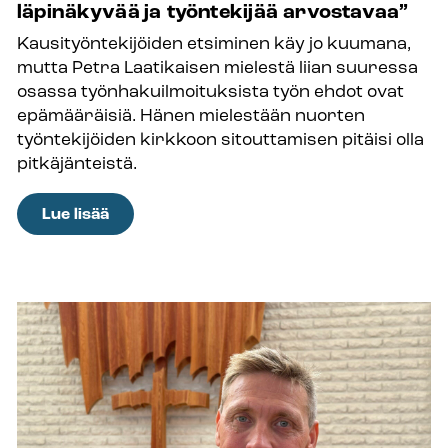
läpinäkyvää ja työntekijää arvostavaa”
ja
Kausityöntekijöiden etsiminen käy jo kuumana,
selleissä
mutta Petra Laatikaisen mielestä liian suuressa
–
osassa työnhakuilmoituksista työn ehdot ovat
”Autan
epämääräisiä. Hänen mielestään nuorten
ihmisiä
työntekijöiden kirkkoon sitouttamisen pitäisi olla
siinä
pitkäjänteistä.
hetkessä
ja
:
Lue lisää
sen
Millaisen
verran
kuvan
kuin
kirkko
pystyn”
antaa
itsestään
työnantajana?
–
”Toiveeni
olisi,