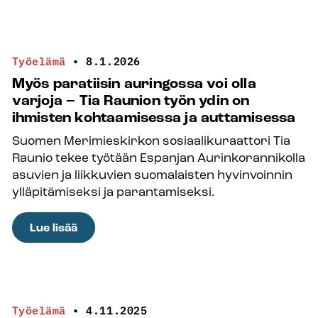
huumorin
mestari
Mikko
Työelämä
•
8.1.2026
Vaismaa:
Myös paratiisin auringossa voi olla
Huumori
varjoja – Tia Raunion työn ydin on
on
ihmisten kohtaamisessa ja auttamisessa
hyvä
Suomen Merimieskirkon sosiaalikuraattori Tia
bonus
Raunio tekee työtään Espanjan Aurinkorannikolla
kirkon
asuvien ja liikkuvien suomalaisten hyvinvoinnin
työntekijälle
ylläpitämiseksi ja parantamiseksi.
:
Lue lisää
Myös
paratiisin
auringossa
voi
Työelämä
•
4.11.2025