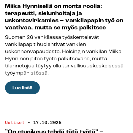
olla
Miika Hynnisellä on monta roolia:
varjoja
terapeutti, sielunhoitaja ja
–
uskontovirkamies – vankilapapin työ on
Tia
vaativaa, mutta se myös palkitsee
Raunion
Suomen 26 vankilassa työskentelevät
työn
vankilapapit huolehtivat vankien
ydin
uskonnonvapaudesta. Helsingin vankilan Miika
on
Hynninen pitää työtä palkitsevana, mutta
ihmisten
tilannetajua täytyy olla turvallisuuskeskeisessä
kohtaamisessa
työympäristössä.
ja
auttamisessa
:
Lue lisää
Miika
Hynnisellä
on
monta
Uutiset
•
17.10.2025
roolia:
”On etuoikeus tehdä tätä työtä” –