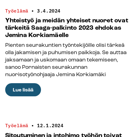
oman
Työelämä
•
3.4.2024
tarinansa
Yhteistyö ja meidän yhteiset nuoret ovat
tärkeitä Saaga-palkinto 2023 ehdokas
Jemina Korkiamäelle
Pienten seurakuntien työntekijöille olisi tärkeä
olla jakamisen ja puhumisen paikkoja. Se auttaa
jaksamaan ja uskomaan omaan tekemiseen,
sanoo Pornaisten seurakunnan
nuorisotyönohjaaja Jemina Korkiamäki
:
Lue lisää
Yhteistyö
ja
meidän
yhteiset
Työelämä
•
12.1.2024
nuoret
Sitoutuminen ja intohimo työhön toivat