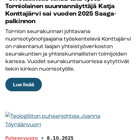
terapeutti,
Torniolainen suunnannäyttäjä Katja
sielunhoitaja
Konttajärvi sai vuoden 2025 Saaga-
ja
palkinnon
uskontovirkamies
Tornion seurakunnan johtavana
–
nuorisotyönohjaajana työskentelevä Konttajärvi
vankilapapin
on rakentanut laajan yhteistyöverkoston
työ
seurakuntien ja yhteiskunnallisten toimijoiden
on
kanssa. Vuodet seurakuntanuorissa sytyttivät
vaativaa,
liekin kirkon nuorisotyölle.
mutta
se
:
Lue lisää
myös
”On
palkitsee
etuoikeus
tehdä
tätä
työtä”
–
Puheenvuoro
•
8.10.2025