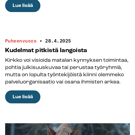
:
Lue lisää
Kansankirkon
rooli
on
heikentynyt,
Puheenvuoro
•
28.4.2025
mutta
Kudelmat pitkistä langoista
uskonnosta
Kirkko voi visioida matalan kynnyksen toimintaa,
puhumiselle
pohtia julkisuuskuvaa tai perustaa työryhmiä,
on
mutta on lopulta työntekijöistä kiinni olemmeko
avautunut
palveluorganisaatio vai osana ihmisten arkea.
uudenlainen
tila
:
Lue lisää
Kudelmat
pitkistä
langoista