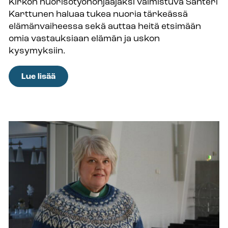
Kirkon nuorisotyönohjaajaksi valmistuva Santeri
Karttunen haluaa tukea nuoria tärkeässä
elämänvaiheessa sekä auttaa heitä etsimään
omia vastauksiaan elämän ja uskon
kysymyksiin.
:
Lue lisää
”Avain
seurakuntatyön
kehittämiseen
on
nuorten
osallistaminen
ja
innostaminen
kirkon
työhön” –
Santeri