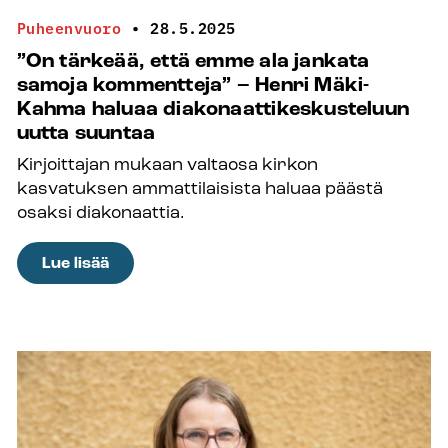
Puheenvuoro
•
28.5.2025
”On tärkeää, että emme ala jankata
samoja kommentteja” – Henri Mäki-
Kahma haluaa diakonaattikeskusteluun
uutta suuntaa
Kirjoittajan mukaan valtaosa kirkon
kasvatuksen ammattilaisista haluaa päästä
osaksi diakonaattia.
:
Lue lisää
”On
tärkeää,
että
emme
ala
jankata
samoja