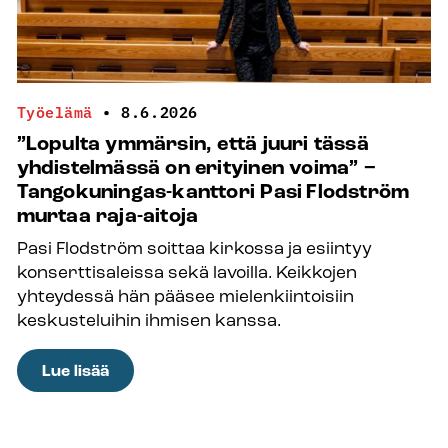
etsijä,
joka
ei
välitä
löytämisestä
Työelämä
•
8.6.2026
”Lopulta ymmärsin, että juuri tässä
yhdistelmässä on erityinen voima” −
Tangokuningas-kanttori Pasi Flodström
murtaa raja-aitoja
Pasi Flodström soittaa kirkossa ja esiintyy
konserttisaleissa sekä lavoilla. Keikkojen
yhteydessä hän pääsee mielenkiintoisiin
keskusteluihin ihmisen kanssa.
:
Lue lisää
”Lopulta
ymmärsin,
että