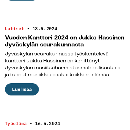
Sotkamolainen
nuorisotyönohjaaja
Heidi
Kotilainen
Uutiset
•
18.5.2024
ideoi
Vuoden Kanttori 2024 on Jukka Hassinen
ja
Jyväskylän seurakunnasta
kehitti
Jyväskylän seurakunnassa työskentelevä
Luontosetelin
kanttori Jukka Hassinen on kehittänyt
Jyväskylän musiikkiharrastusmahdollisuuksia
ja tuonut musiikkia osaksi kaikkien elämää.
:
Lue lisää
Vuoden
Kanttori
2024
on
Työelämä
•
16.5.2024
Jukka