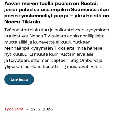
Aavan meren tuolla puolen on Ruotsi,
ja
jossa palvelee useampikin Suomessa alun
uudeksi
perin työskennellyt pappi – yksi heistä on
aluksi
Noora Tikkala
elämässä”
Työhaastattelukutsu ja palkkatoiveen kysyminen
–
kuulostivat Noora Tikkalasta ensin aprillipilalta,
Alan
mutta silliä ja kuravettä ei kuulunutkaan.
vaihto
Mennäänpä kysymään Tikkalalta, mitä hänelle
seurakuntaan
nyt kuuluu. Ei muuta kuin ruotsinlaiva alle,
on
ja toivotaan, että merikapteeni Stig Ombord ja
ollut
yliperämies Hans Besättning muistavat reitin.
hyvä
päätös Elina
:
Lue lisää
Vanhatalolle
Aavan
ja
meren
Riikka
tuolla
Nöjdille
puolen
Työelämä
•
17.2.2026
on