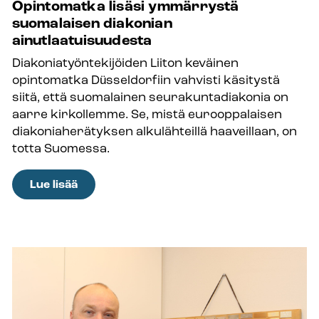
Opintomatka lisäsi ymmärrystä
Hassinen
suomalaisen diakonian
Jyväskylän
ainutlaatuisuudesta
seurakunnasta
Diakoniatyöntekijöiden Liiton keväinen
opintomatka Düsseldorfiin vahvisti käsitystä
siitä, että suomalainen seurakuntadiakonia on
aarre kirkollemme. Se, mistä eurooppalaisen
diakoniaherätyksen alkulähteillä haaveillaan, on
totta Suomessa.
:
Lue lisää
Opintomatka
lisäsi
ymmärrystä
suomalaisen
diakonian
ainutlaatuisuudesta