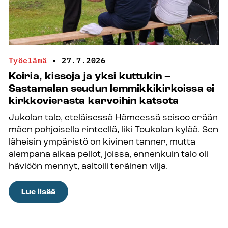
Työelämä
•
27.7.2026
Koiria, kissoja ja yksi kuttukin –
Sastamalan seudun lemmikkikirkoissa ei
kirkkovierasta karvoihin katsota
Jukolan talo, eteläisessä Hämeessä seisoo erään
mäen pohjoisella rinteellä, liki Toukolan kylää. Sen
läheisin ympäristö on kivinen tanner, mutta
alempana alkaa pellot, joissa, ennenkuin talo oli
häviöön mennyt, aaltoili teräinen vilja.
:
Lue lisää
Koiria,
kissoja