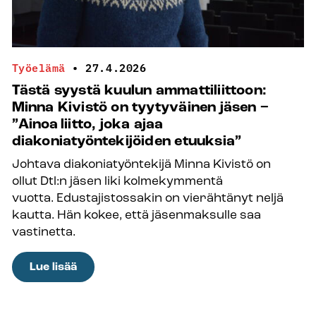
Karttusen
mukaan
nuoret
ovat
Työelämä
•
27.4.2026
kirkon
Tästä syystä kuulun ammattiliittoon:
tulevaisuus
Minna Kivistö on tyytyväinen jäsen −
”Ainoa liitto, joka ajaa
diakoniatyöntekijöiden etuuksia”
Johtava diakoniatyöntekijä Minna Kivistö on
ollut Dtl:n jäsen liki kolmekymmentä
vuotta. Edustajistossakin on vierähtänyt neljä
kautta. Hän kokee, että jäsenmaksulle saa
vastinetta.
:
Lue lisää
Tästä
syystä