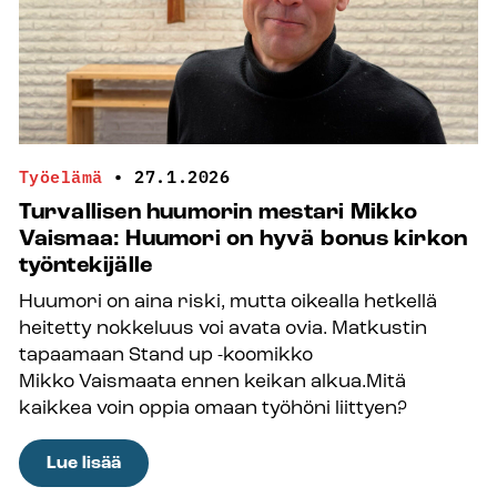
että
kausityön
rekrytointi
olisi yhtenevää,
läpinäkyvää ja
työntekijää
Työelämä
•
27.1.2026
arvostavaa”
Turvallisen huumorin mestari Mikko
Vaismaa: Huumori on hyvä bonus kirkon
työntekijälle
Huumori on aina riski, mutta oikealla hetkellä
heitetty nokkeluus voi avata ovia. Matkustin
tapaamaan Stand up -koomikko
Mikko Vaismaata ennen keikan alkua.Mitä
kaikkea voin oppia omaan työhöni liittyen?
:
Lue lisää
Turvallisen