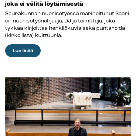
joka ei välitä löytämisestä
Seurakunnan nuorisotyössä marinoitunut Saari
on nuorisotyönohjaaja, DJ ja toimittaja, joka
tykkää kirjoittaa henkilökuvia sekä puntaroida
(kirkollista) kulttuuria.
:
Lue lisää
Jobin
toimitus
esittäytyy:
Nuorisotyönohjaaja
Mikko
Saari
on
polykulturistinen
eksistentiaali
ja