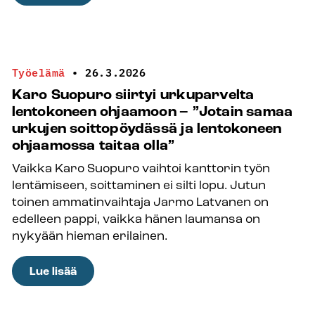
Päivi
Räsänen
sai
tuomionsa
Työelämä
•
26.3.2026
–
Karo Suopuro siirtyi urkuparvelta
saako
lentokoneen ohjaamoon – ”Jotain samaa
pappi
urkujen soittopöydässä ja lentokoneen
edelleen
ohjaamossa taitaa olla”
saarnata,
Vaikka Karo Suopuro vaihtoi kanttorin työn
mitä
lentämiseen, soittaminen ei silti lopu. Jutun
henki
toinen ammatinvaihtaja Jarmo Latvanen on
antaa
edelleen pappi, vaikka hänen laumansa on
puhuttavaksi?
nykyään hieman erilainen.
:
Lue lisää
Karo
Suopuro