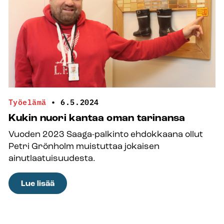
Työelämä
•
6.5.2024
Kukin nuori kantaa oman tarinansa
Vuoden 2023 Saaga-palkinto ehdokkaana ollut
Petri Grönholm muistuttaa jokaisen
ainutlaatuisuudesta.
:
Lue lisää
Kukin
nuori
kantaa