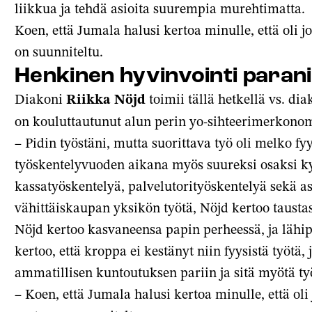
liikkua ja tehdä asioita suurempia murehtimatta.
Koen, että Jumala halusi kertoa minulle, että oli jo
on suunniteltu.
Henkinen hyvinvointi paran
Diakoni
Riikka Nöjd
toimii tällä hetkellä vs. 
on kouluttautunut alun perin yo-sihteerimerkonom
– Pidin työstäni, mutta suorittava työ oli melko f
työskentelyvuoden aikana myös suureksi osaksi k
kassatyöskentelyä, palvelutorityöskentelyä sekä 
vähittäiskaupan yksikön työtä, Nöjd kertoo tausta
Nöjd kertoo kasvaneensa papin perheessä, ja lähi
kertoo, että kroppa ei kestänyt niin fyysistä työtä
ammatillisen kuntoutuksen pariin ja sitä myötä t
– Koen, että Jumala halusi kertoa minulle, että oli 