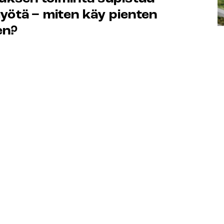
yötä − miten käy pienten
en?