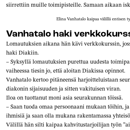
siirrettiin muille toimipisteille. Samaan aikaan 
Elina Vanhatalo kaipaa välillä entisen 
Vanhatalo haki verkkokurss
Lomautuksien aikana hän kävi verkkokurssin, jos
haki Diakiin.
– Syksyllä lomautuksien purettua uudesta toimipaik
vaiheessa tiesin jo, että aloitan Diakissa opinnot.
Vanhatalo kertoo pitäneensä harjoitteluistaan seu
diakonin sijaisuuden ja sitten vakituisen viran.
Iloa on tuottanut moni asia seurakunnan töissä.
– Saan tuoda omaa persoonaani mukaan töihin, ja t
ihmisiä ja saan olla mukana rakentamassa yhteis
Välillä hän silti kaipaa kahvitustarjoilijan työn ”a