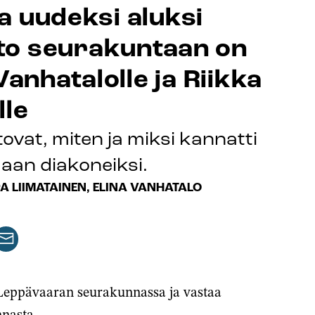
a uudeksi aluksi
hto seurakuntaan on
Vanhatalolle ja Riikka
lle
ovat, miten ja miksi kannatti
aan diakoneiksi.
PA LIIMATAINEN, ELINA VANHATALO
aa
keli
rtikkeli
issa
ähköpostilla
 Leppävaaran seurakunnassa ja vastaa
lussa
nnasta.