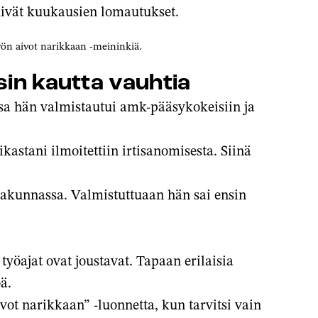
iskivät kuukausien lomautukset.
työn aivot narikkaan -meininkiä.
in kautta vauhtia
sa hän valmistautui amk-pääsykokeisiin ja
astani ilmoitettiin irtisanomisesta. Siinä
rakunnassa. Valmistuttuaan hän sai ensin
yöajat ovat joustavat. Tapaan erilaisia
öä.
ivot narikkaan” -luonnetta, kun tarvitsi vain