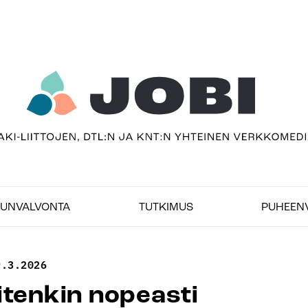
sivu
imedia
UNVALVONTA
TUTKIMUS
PUHEEN
9.3.2026
itenkin nopeasti