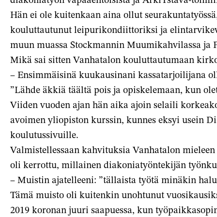
Hän ei ole kuitenkaan aina ollut seurakuntatyössä
kouluttautunut leipurikondiittoriksi ja elintarvikev
muun muassa Stockmannin Muumikahvilassa ja Fa
Mikä sai sitten Vanhatalon kouluttautumaan kirk
– Ensimmäisinä kuukausinani kassatarjoilijana ol
”Lähde äkkiä täältä pois ja opiskelemaan, kun ole
Viiden vuoden ajan hän aika ajoin selaili korkeak
avoimen yliopiston kurssin, kunnes eksyi usein D
koulutussivuille.
Valmistellessaan kahvituksia Vanhatalon mieleen ol
oli kerrottu, millainen diakoniatyöntekijän työnk
– Muistin ajatelleeni: ”tällaista työtä minäkin hal
Tämä muisto oli kuitenkin unohtunut vuosikausik
2019 koronan juuri saapuessa, kun työpaikkasopimu