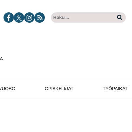
Jobimedian
Jobimedia
Jobimedia
Tilaa
Haku:
Kun tuloksia tulee, voit selat
Facebook-
X-
Instagramissa
Jobimedian
kanava
palvelussa
artikkelit
RSS-
syötteenä
VUORO
OPISKELIJAT
TYÖPAIKAT