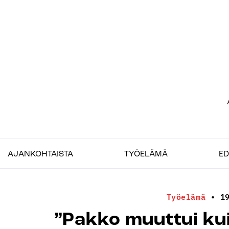
Siirry
sisältöön
Etu
–
Job
AJANKOHTAISTA
TYÖELÄMÄ
ED
Työelämä
•
1
”Pakko muuttui ku