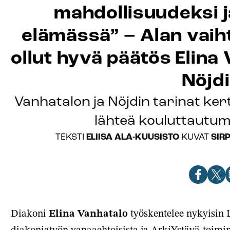
mahdollisuudeksi j
elämässä” – Alan vai
ollut hyvä päätös Elina 
Nöjdi
Vanhatalon ja Nöjdin tarinat kert
lähteä kouluttautum
ELIISA ALA-KUUSISTO
SIR
TEKSTI
KUVAT
Jaa
Jaa
J
artikkeli
artik
a
Facebook
X-
s
Diakoni
Elina Vanhatalo
työskentelee nykyisin
palve
diakoniatyön vapaaehtoisista ja ArkiYstävä-toimi