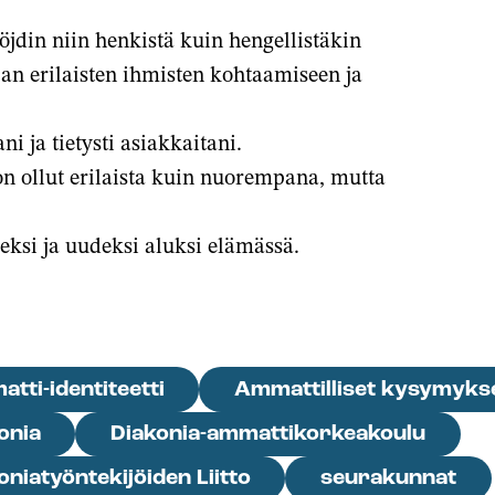
öjdin niin henkistä kuin hengellistäkin
an erilaisten ihmisten kohtaamiseen ja
i ja tietysti asiakkaitani.
on ollut erilaista kuin nuorempana, mutta
ksi ja uudeksi aluksi elämässä.
tti-identiteetti
Ammattilliset kysymyks
onia
Diakonia-ammattikorkeakoulu
oniatyöntekijöiden Liitto
seurakunnat