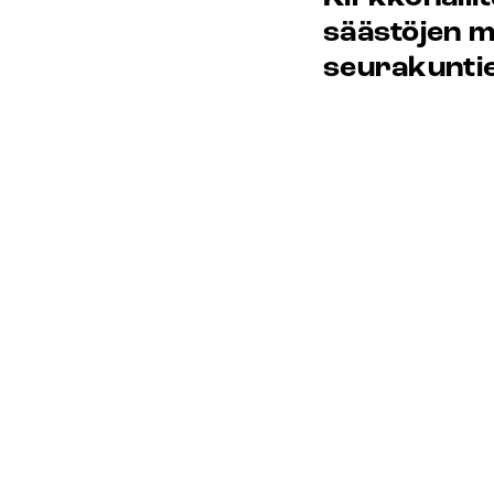
säästöjen m
seurakunti