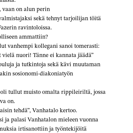
, vaan on alun perin
almistajaksi sekä tehnyt tarjoilijan töitä
zerin ravintoloissa.
olliseen ammattiin?
lut vanhempi kollegani sanoi tomerasti:
t vielä nuori! Tänne ei kannata jäädä”
ouluja ja tutkintoja sekä kävi muutaman
iakin sosionomi-diakoniatyön
i tullut muisto omalta rippileiriltä, jossa
uva on.
uaisin tehdä”, Vanhatalo kertoo.
si ja palasi Vanhatalon mieleen vuonna
ksia irtisanottiin ja työntekijöitä