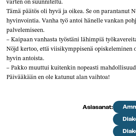
varten on suunniteltu.
Tämä päätös oli hyvä ja oikea. Se on parantanut N
hyvinvointia. Vanha työ antoi hänelle vankan pohj
palvelemiseen.
– Kaipaan vanhasta työstäni lähimpiä työkavereitan
Nöjd kertoo, että viisikymppisenä opiskeleminen 
hyvin antoista.
– Pakko muuttui kuitenkin nopeasti mahdollisuude
Päivääkään en ole katunut alan vaihtoa!
Amma
Asiasanat:
Diak
Diak