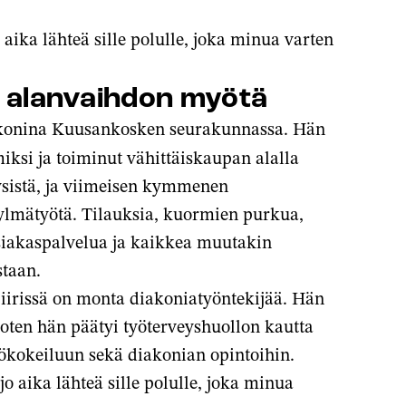
 aika lähteä sille polulle, joka minua varten
i alanvaihdon myötä
diakonina Kuusankosken seurakunnassa. Hän
iksi ja toiminut vähittäiskaupan alalla
yysistä, ja viimeisen kymmenen
ylmätyötä. Tilauksia, kuormien purkua,
asiakaspalvelua ja kaikkea muutakin
staan.
piirissä on monta diakoniatyöntekijää. Hän
, joten hän päätyi työterveyshuollon kautta
yökokeiluun sekä diakonian opintoihin.
jo aika lähteä sille polulle, joka minua