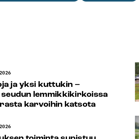
2026
oja ja yksi kuttukin –
 seudun lemmikkikirkoissa
erasta karvoihin katsota
2026
tuksen toiminta supistuu